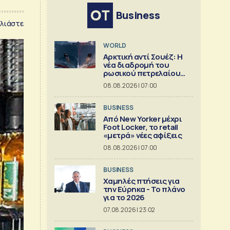
Business
λιάστε
WORLD
Αρκτική αντί Σουέζ: Η
νέα διαδρομή του
ρωσικού πετρελαίου
[Γράφημα]
08.08.2026 | 07:00
BUSINESS
Από New Yorker μέχρι
Foot Locker, το retail
«μετρά» νέες αφίξεις
08.08.2026 | 07:00
BUSINESS
Χαμηλές πτήσεις για
την Εύρηκα - Το πλάνο
για το 2026
07.08.2026 | 23:02