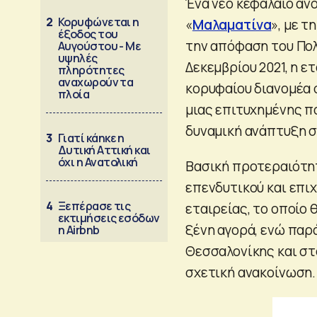
Ένα νέο κεφάλαιο ανο
2
Κορυφώνεται η
«
Μαλαματίνα
», με τ
έξοδος του
την απόφαση του Πολ
Αυγούστου - Με
υψηλές
Δεκεμβρίου 2021, η ε
πληρότητες
αναχωρούν τα
κορυφαίου διανομέα 
πλοία
μιας επιτυχημένης πο
δυναμική ανάπτυξη σ
3
Γιατί κάηκε η
Δυτική Αττική και
όχι η Ανατολική
Βασική προτεραιότητ
επενδυτικού και επι
4
Ξεπέρασε τις
εταιρείας, το οποίο 
εκτιμήσεις εσόδων
ξένη αγορά, ενώ παρ
η Airbnb
Θεσσαλονίκης και στ
σχετική ανακοίνωση.