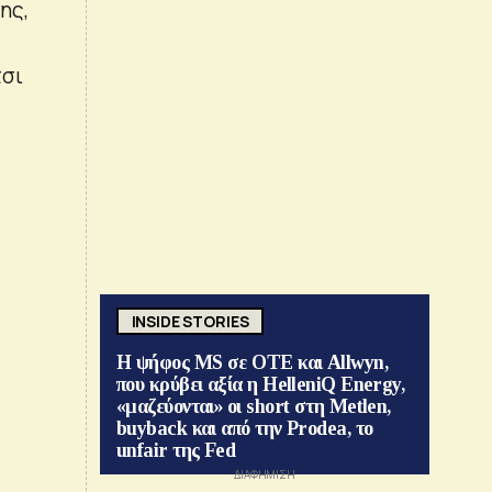
ης,
τσι
INSIDE STORIES
Η ψήφος MS σε ΟΤΕ και Allwyn,
που κρύβει αξία η HelleniQ Energy,
«μαζεύονται» οι short στη Metlen,
buyback και από την Prodea, το
unfair της Fed