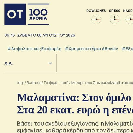
DOW JONES
SP 500
NASD
06:45
ΣΑΒΒΑΤΟ
08
ΑΥΓΟΥΣΤΟΥ
2026
#Ασφαλιστικές Εισφορές
#Χρηματιστήριο Αθηνών
#εξα
Χ.Α.
ot.gr
/
Business
/
Τρόφιμα – ποτά
/
Μαλαματίνα: Στον όμιλο Mantis η ιστορ
Μαλαματίνα: Στον όμιλο 
Στα 20 εκατ. ευρώ η επέ
Βάσει του σχεδίου εξυγίανσης, η Μαλαματίν
εμφανίσει καθαρά κέρδη από τον δεύτερο 