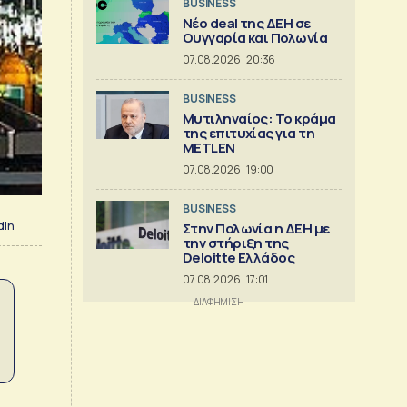
BUSINESS
Νέο deal της ΔΕΗ σε
Ουγγαρία και Πολωνία
07.08.2026 | 20:36
BUSINESS
Μυτιληναίος: Το κράμα
της επιτυχίας για τη
METLEN
07.08.2026 | 19:00
BUSINESS
dIn
Στην Πολωνία η ΔΕΗ με
την στήριξη της
Deloitte Ελλάδος
07.08.2026 | 17:01