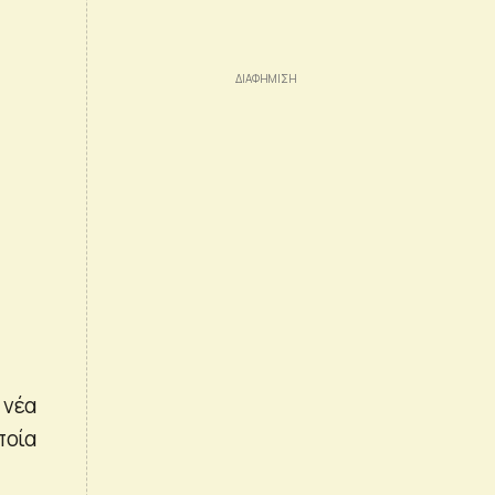
 νέα
ποία