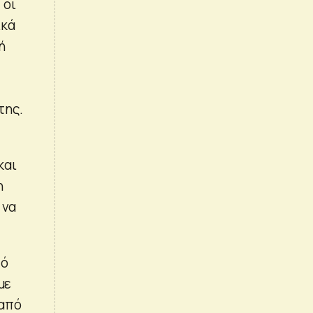
 οι
ικά
ή
της.
και
η
 να
πό
με
 από