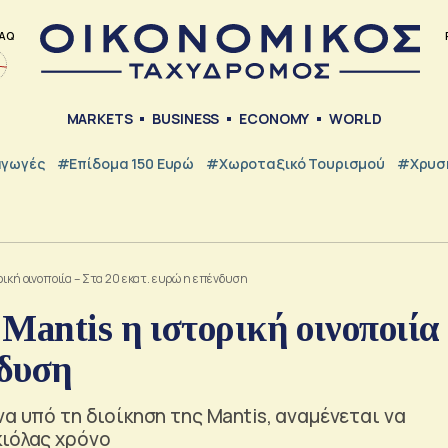
AQ
MARKETS
BUSINESS
ECONOMY
WORLD
γωγές
#Επίδομα 150 Ευρώ
#Χωροταξικό Τουρισμού
#Χρυσή
ική οινοποιία – Στα 20 εκατ. ευρώ η επένδυση
Mantis η ιστορική οινοποιία
νδυση
α υπό τη διοίκηση της Mantis, αναμένεται να
κιόλας χρόνο