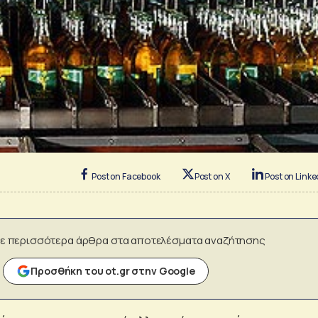
Post on Facebook
Post on X
Post on Linke
ε περισσότερα άρθρα στα αποτελέσματα αναζήτησης
Προσθήκη του ot.gr στην Google