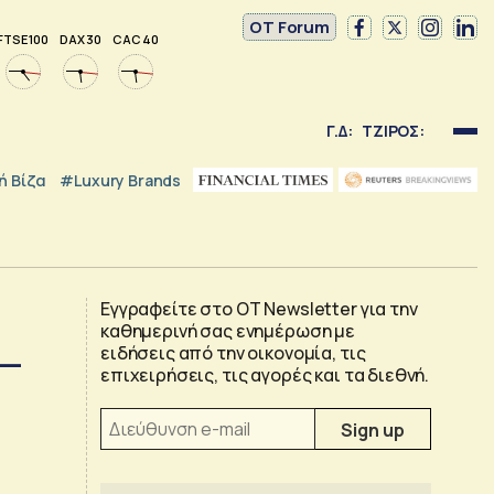
OT Forum
FTSE 100
DAX 30
CAC 40
Γ.Δ:
ΤΖΙΡΟΣ:
 Βίζα
#luxury Brands
Εγγραφείτε στο OT Newsletter για την
καθημερινή σας ενημέρωση με
 –
ειδήσεις από την οικονομία, τις
επιχειρήσεις, τις αγορές και τα διεθνή.