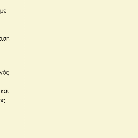
 με
χιση
ενός
 και
ης