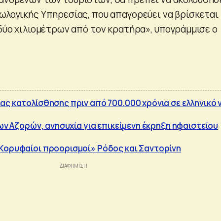
εωλογικής Υπηρεσίας, που απαγορεύει να βρίσκεται
 δύο χιλιομέτρων από τον κρατήρα», υπογράμμισε ο
ας κατολίσθησης πριν από 700.000 χρόνια σε ελληνικό 
των Αζορών, ανησυχία για επικείμενη έκρηξη ηφαιστείου
Κορυφαίοι προορισμοί» Ρόδος και Σαντορίνη