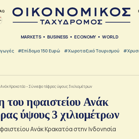
AQ
MARKETS
BUSINESS
ECONOMY
WORLD
γωγές
#Επίδομα 150 Ευρώ
#Χωροταξικό Τουρισμού
#Χρυσή
υ Ανάκ Κρακατόα – Σύννεφο τέφρας ύψους 3 χιλιομέτρων
η του ηφαιστείου Ανάκ
ρας ύψους 3 χιλιομέτρων
ηφαιστείου Ανάκ Κρακατόα στην Ινδονησία