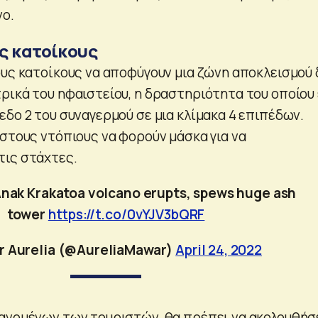
νο.
ς κατοίκους
ους κατοίκους να αποφύγουν μια ζώνη αποκλεισμού 
ρικά του ηφαιστείου, η δραστηριότητα του οποίου 
εδο 2 του συναγερμού σε μια κλίμακα 4 επιπέδων.
 στους ντόπιους να φορούν μάσκα για να
τις στάχτες.
Anak Krakatoa volcano erupts, spews huge ash
tower
https://t.co/0vYJV3bQRF
r Aurelia (@AureliaMawar)
April 24, 2022
ανομένων των τουριστών, θα πρέπει να ακολουθήσ