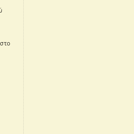
ύ
 στο