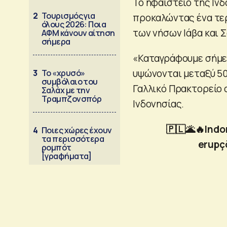
Το ηφαίστειο της Ιν
2
Τουρισμός για
προκαλώντας ένα τε
όλους 2026: Ποια
των νήσων Ιάβα και 
ΑΦΜ κάνουν αίτηση
σήμερα
«Καταγράφουμε σήμερ
υψώνονται μεταξύ 50
3
Το «χρυσό»
συμβόλαιο του
Γαλλικό Πρακτορείο 
Σαλάχ με την
Τραμπζονσπόρ
Ινδονησίας.
🇵🇱🌋🔥Indo
4
Ποιες χώρες έχουν
τα περισσότερα
erupç
ρομπότ
[γραφήματα]