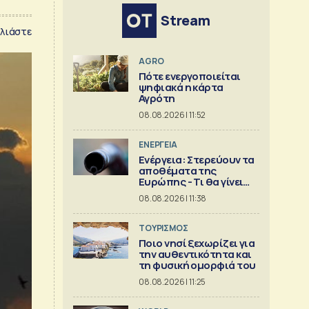
Stream
λιάστε
AGRO
Πότε ενεργοποιείται
ψηφιακά η κάρτα
Αγρότη
08.08.2026 | 11:52
ΕΝΕΡΓΕΙΑ
Ενέργεια: Στερεύουν τα
αποθέματα της
Ευρώπης - Τι θα γίνει
τον χειμώνα
08.08.2026 | 11:38
ΤΟΥΡΙΣΜΟΣ
Ποιο νησί ξεχωρίζει για
την αυθεντικότητα και
τη φυσική ομορφιά του
08.08.2026 | 11:25