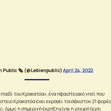
n Public 🗞️ (@Lebienpublic)
April 24, 2022
«παιδί του Κρακατόα», ένα ηφαιστειακό νησί που
στειο Κρακατόα έχει εκραγεί τουλάχιστον 21 φορές
, όμως η σημερινή έκρηξη είναι η ισχυρότερη,