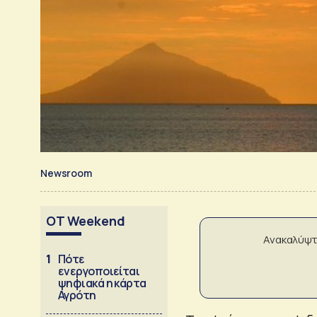
Newsroom
OT Weekend
Ανακαλύψτ
1
Πότε
ενεργοποιείται
ψηφιακά η κάρτα
Αγρότη