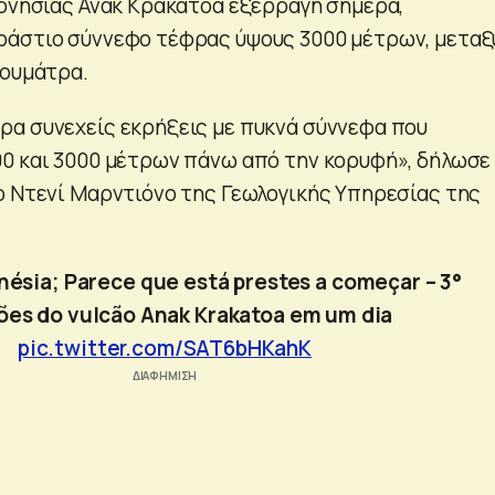
δονησίας Ανάκ Κρακατόα εξερράγη σήμερα,
ράστιο σύννεφο τέφρας ύψους 3000 μέτρων, μεταξ
Σουμάτρα.
α συνεχείς εκρήξεις με πυκνά σύννεφα που
0 και 3000 μέτρων πάνω από την κορυφή», δήλωσε
ο Ντενί Μαρντιόνο της Γεωλογικής Υπηρεσίας της
nésia; Parece que está prestes a começar – 3°
ões do vulcão Anak Krakatoa em um dia
pic.twitter.com/SAT6bHKahK