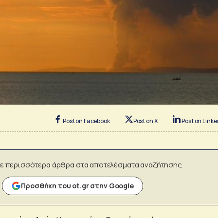
Post on Facebook
Post on X
Post on Linke
ε περισσότερα άρθρα στα αποτελέσματα αναζήτησης
Προσθήκη του ot.gr στην Google