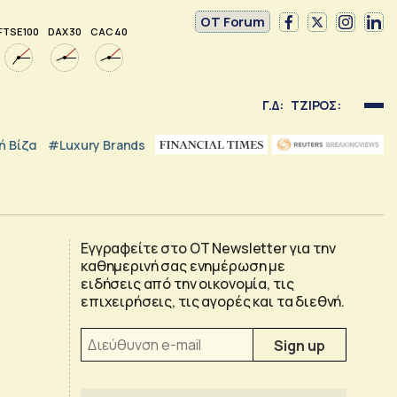
OT Forum
FTSE 100
DAX 30
CAC 40
Γ.Δ:
ΤΖΙΡΟΣ:
 Βίζα
#luxury Brands
Εγγραφείτε στο OT Newsletter για την
καθημερινή σας ενημέρωση με
ειδήσεις από την οικονομία, τις
επιχειρήσεις, τις αγορές και τα διεθνή.