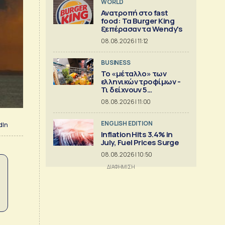
WORLD
Ανατροπή στο fast
food: Τα Burger King
ξεπέρασαν τα Wendy's
08.08.2026 | 11:12
BUSINESS
Το «μέταλλο» των
ελληνικών τροφίμων -
Τι δείχνουν 5
ισολογισμοί
08.08.2026 | 11:00
ENGLISH EDITION
dIn
Inflation Hits 3.4% in
July, Fuel Prices Surge
08.08.2026 | 10:50