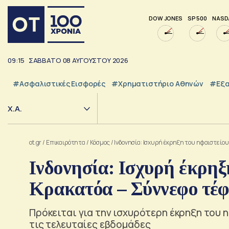
DOW JONES
SP 500
NASD
09:15
ΣΑΒΒΑΤΟ
08
ΑΥΓΟΥΣΤΟΥ
2026
#Ασφαλιστικές Εισφορές
#Χρηματιστήριο Αθηνών
#εξα
Χ.Α.
ot.gr
/
Επικαιρότητα
/
Κόσμος
/
Ινδονησία: Ισχυρή έκρηξη του ηφαιστείο
Ινδονησία: Ισχυρή έκρηξ
Κρακατόα – Σύννεφο τέφ
Πρόκειται για την ισχυρότερη έκρηξη του 
τις τελευταίες εβδομάδες