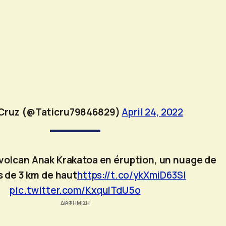
 Cruz (@Taticru79846829)
April 24, 2022
 volcan Anak Krakatoa en éruption, un nuage de
 de 3 km de haut
https://t.co/ykXmiD63Sl
pic.twitter.com/KxquITdU5o