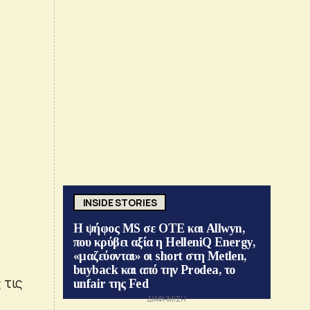
INSIDE STORIES
Η ψήφος MS σε ΟΤΕ και Allwyn,
που κρύβει αξία η HelleniQ Energy,
«μαζεύονται» οι short στη Metlen,
buyback και από την Prodea, το
 τις
unfair της Fed