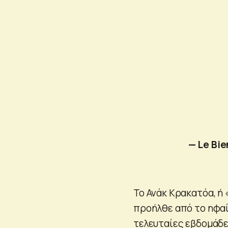
— Le Bie
Το Ανάκ Κρακατόα, ή 
προήλθε από το ηφαί
τελευταίες εβδομάδες