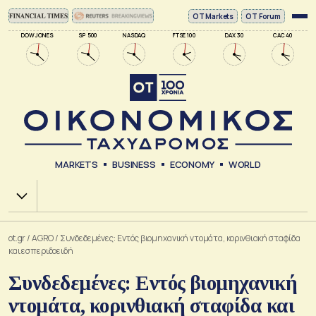
ΟΤ Markets
OT Forum
DOW JONES
SP 500
NASDAQ
FTSE 100
DAX 30
CAC 40
MARKETS
BUSINESS
ECONOMY
WORLD
Χ.Α.
ot.gr
/
AGRO
/
Συνδεδεμένες: Εντός βιομηχανική ντομάτα, κορινθιακή σταφίδα
και εσπεριδοειδή
Συνδεδεμένες: Εντός βιομηχανική
ντομάτα, κορινθιακή σταφίδα και