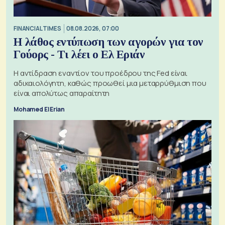
FINANCIAL TIMES
08.08.2026, 07:00
Η λάθος εντύπωση των αγορών για τον
Γούορς - Τι λέει ο Ελ Εριάν
Η αντίδραση εναντίον του προέδρου της Fed είναι
αδικαιολόγητη, καθώς προωθεί μια μεταρρύθμιση που
είναι απολύτως απαραίτητη
Mohamed El Erian