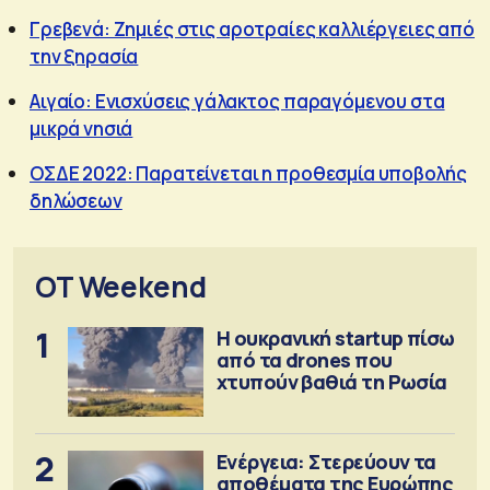
Γρεβενά: Ζημιές στις αροτραίες καλλιέργειες από
την ξηρασία
Αιγαίο: Ενισχύσεις γάλακτος παραγόμενου στα
μικρά νησιά
ΟΣΔΕ 2022: Παρατείνεται η προθεσμία υποβολής
δηλώσεων
OT Weekend
1
Η ουκρανική startup πίσω
από τα drones που
χτυπούν βαθιά τη Ρωσία
2
Ενέργεια: Στερεύουν τα
αποθέματα της Ευρώπης