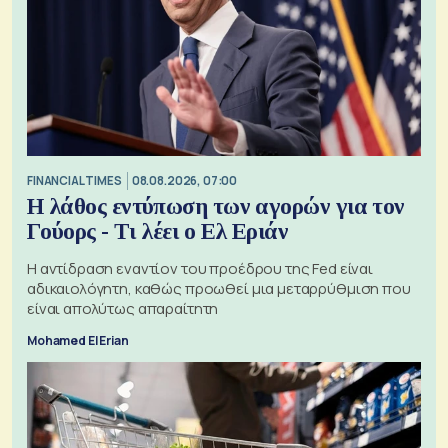
FINANCIAL TIMES
08.08.2026, 07:00
Η λάθος εντύπωση των αγορών για τον
Γούορς - Τι λέει ο Ελ Εριάν
Η αντίδραση εναντίον του προέδρου της Fed είναι
αδικαιολόγητη, καθώς προωθεί μια μεταρρύθμιση που
είναι απολύτως απαραίτητη
Mohamed El Erian