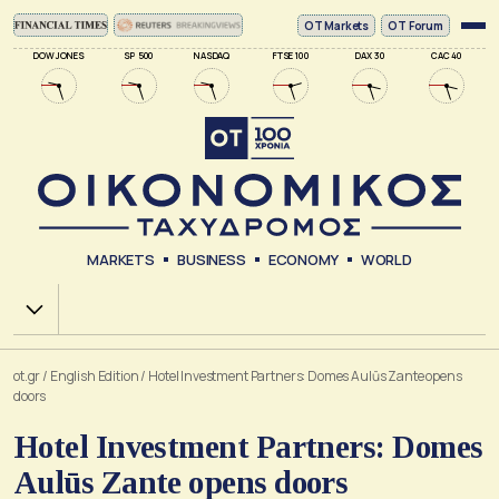
ΟΤ Markets
OT Forum
DOW JONES
SP 500
NASDAQ
FTSE 100
DAX 30
CAC 40
MARKETS
BUSINESS
ECONOMY
WORLD
Χ.Α.
ot.gr
/
English Edition
/
Hotel Investment Partners: Domes Aulūs Zante opens
doors
Hotel Investment Partners: Domes
Aulūs Zante opens doors