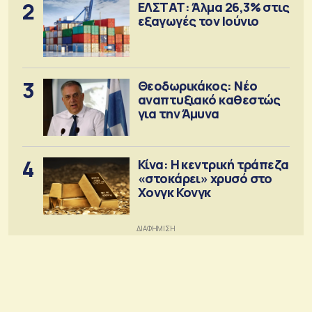
2
ΕΛΣΤΑΤ: Άλμα 26,3% στις
εξαγωγές τον Ιούνιο
3
Θεοδωρικάκος: Νέο
αναπτυξιακό καθεστώς
για την Άμυνα
4
Κίνα: Η κεντρική τράπεζα
«στοκάρει» χρυσό στο
Χονγκ Κονγκ