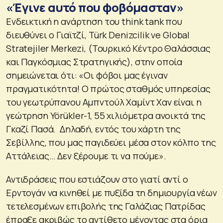
«Έγινε αυτό που φοβόμασταν»
Ενδεικτική η ανάρτηση του think tank που
διευθύνει ο Γιαϊτζί, Türk Denizcilik ve Global
Stratejiler Merkezi, (Τουρκικό Κέντρο Θαλάσσιας
και Παγκόσμιας Στρατηγικής), στην οποία
σημειώνεται ότι: «Οι φόβοι μας έγιναν
πραγματικότητα! Ο πρώτος σταθμός υπηρεσίας
του γεωτρύπανου Αμπντούλ Χαμίντ Χαν είναι η
γεώτρηση Yörükler-1, 55 χιλιόμετρα ανοικτά της
Γκαζί Πασά. Δηλαδή, εντός του χάρτη της
Σεβίλλης, που μας παγιδεύει μέσα στον κόλπο της
Αττάλειας… Δεν ξέρουμε τι να πούμε».
Αντιδράσεις που εστιάζουν στο γιατί αντί ο
Ερντογάν να κινηθεί με πυξίδα τη δημιουργία νέων
τετελεσμένων επιβολής της Γαλάζιας Πατρίδας
έπραξε ακριβώς το αντίθετο μένοντας στα όρια