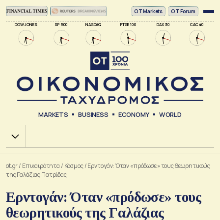
ΟΤ Markets
OT Forum
DOW JONES
SP 500
NASDAQ
FTSE 100
DAX 30
CAC 40
MARKETS
BUSINESS
ECONOMY
WORLD
Χ.Α.
ot.gr
/
Επικαιρότητα
/
Κόσμος
/
Ερντογάν: Όταν «πρόδωσε» τους θεωρητικούς
της Γαλάζιας Πατρίδας
Ερντογάν: Όταν «πρόδωσε» τους
θεωρητικούς της Γαλάζιας