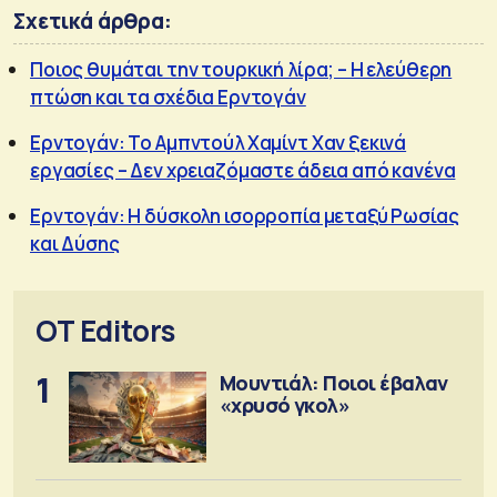
Σχετικά άρθρα:
Ποιος θυμάται την τουρκική λίρα; – Η ελεύθερη
πτώση και τα σχέδια Ερντογάν
Ερντογάν: Το Αμπντούλ Χαμίντ Χαν ξεκινά
εργασίες – Δεν χρειαζόμαστε άδεια από κανένα
Ερντογάν: Η δύσκολη ισορροπία μεταξύ Ρωσίας
και Δύσης
OT Editors
1
Μουντιάλ: Ποιοι έβαλαν
«χρυσό γκολ»