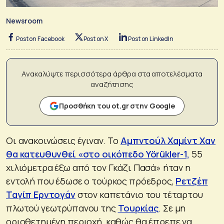
Newsroom
Post on Facebook
Post on X
Post on LinkedIn
Ανακαλύψτε περισσότερα άρθρα στα αποτελέσματα
αναζήτησης
Προσθήκη του ot.gr στην Google
Οι ανακοινώσεις έγιναν. Το
Αμπντούλ Χαμίντ Χαν
θα κατευθυνθεί «στο οικόπεδο Yörükler-1,
55
χιλιόμετρα έξω από τον Γκάζι Πασά» ήταν η
εντολή που έδωσε ο τούρκος πρόεδρος,
Ρετζέπ
Ταγίπ Ερντογάν
στον καπετάνιο του τέταρτου
πλωτού γεωτρύπανου της
Τουρκίας
. Σε μη
οριοθετημένη περιοχή, καθώς θα έπρεπε να