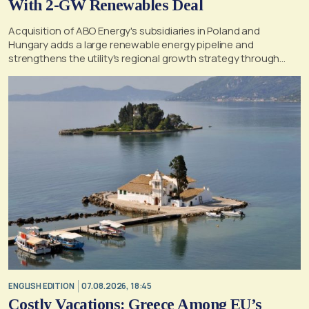
With 2-GW Renewables Deal
Acquisition of ABO Energy's subsidiaries in Poland and
Hungary adds a large renewable energy pipeline and
strengthens the utility's regional growth strategy through
2030
ENGLISH EDITION
07.08.2026, 18:45
Costly Vacations: Greece Among EU’s