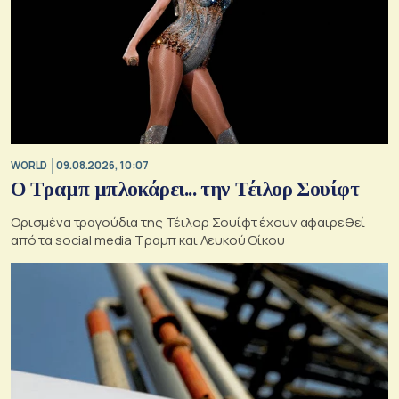
WORLD
09.08.2026, 10:07
Ο Τραμπ μπλοκάρει... την Τέιλορ Σουίφτ
Ορισμένα τραγούδια της Τέιλορ Σουίφτ έχουν αφαιρεθεί
από τα social media Τραμπ και Λευκού Οίκου