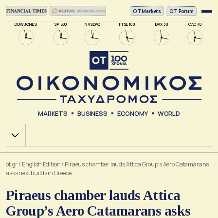
ΟΤ Markets
OT Forum
DOW JONES
SP 500
NASDAQ
FTSE 100
DAX 30
CAC 40
MARKETS
BUSINESS
ECONOMY
WORLD
Χ.Α.
ot.gr
/
English Edition
/
Piraeus chamber lauds Attica Group’s Aero Catamarans
asks next builds in Greece
Piraeus chamber lauds Attica
Group’s Aero Catamarans asks