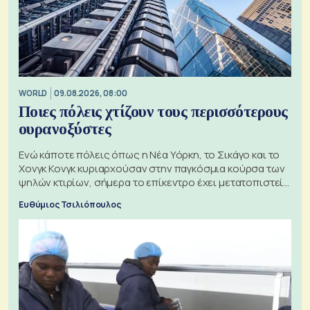
WORLD
09.08.2026, 08:00
Ποιες πόλεις χτίζουν τους περισσότερους
ουρανοξύστες
Ενώ κάποτε πόλεις όπως η Νέα Υόρκη, το Σικάγο και το
Χονγκ Κονγκ κυριαρχούσαν στην παγκόσμια κούρσα των
ψηλών κτιρίων, σήμερα το επίκεντρο έχει μετατοπιστεί
προς την Ασία
Ευθύμιος Τσιλιόπουλος