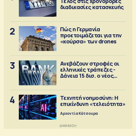
Τέλος στις χρονοβόρες
διαδικασίες κατασκευής
2
Πώς η Γερμανία
προετοιμάζεται για την
«κούρσα» των drones
3
Ανεβάζουν στροφές οι
ελληνικές τράπεζες -
Δάνεια 15 δισ. ο νέος
στόχος
4
Τεχνητή νοημοσύνη: Η
επικίνδυνη «τελειότητα»
Αρχοντία Κάτσουρα