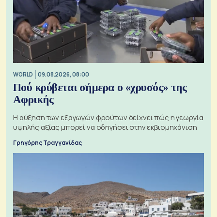
WORLD
09.08.2026, 08:00
Πού κρύβεται σήμερα ο «χρυσός» της
Αφρικής
Η αύξηση των εξαγωγών φρούτων δείχνει πώς η γεωργία
υψηλής αξίας μπορεί να οδηγήσει στην εκβιομηχάνιση
Γρηγόρης Τραγγανίδας