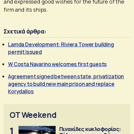
and expressed good wishes for the future of the
firm and its ships.
Σχετικά άρθρα:
Lamda Development: Riviera Tower building
permit issued
W Costa Navarino welcomes first guests
Agreement signed between state, privatization
agency to build new main prison and replace
Korydallos
OT Weekend
1
Πινακίδες κυκλοφορίας: