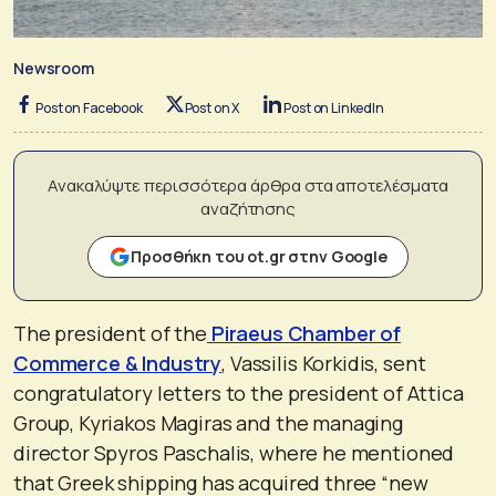
Newsroom
Post on Facebook
Post on X
Post on LinkedIn
Ανακαλύψτε περισσότερα άρθρα στα αποτελέσματα
αναζήτησης
Προσθήκη του ot.gr στην Google
The president of the
Piraeus Chamber of
Commerce & Industry
, Vassilis Korkidis, sent
congratulatory letters to the president of Attica
Group, Kyriakos Magiras and the managing
director Spyros Paschalis, where he mentioned
that Greek shipping has acquired three “new