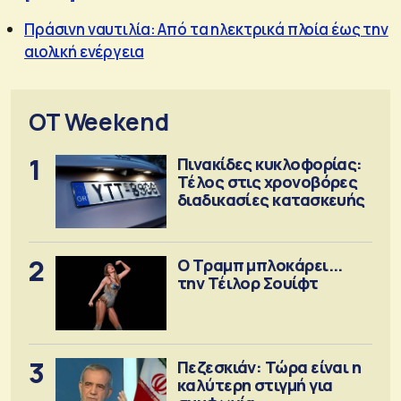
Πράσινη ναυτιλία: Από τα ηλεκτρικά πλοία έως την
αιολική ενέργεια
OT Weekend
1
Πινακίδες κυκλοφορίας:
Τέλος στις χρονοβόρες
διαδικασίες κατασκευής
2
Ο Τραμπ μπλοκάρει...
την Τέιλορ Σουίφτ
3
Πεζεσκιάν: Τώρα είναι η
καλύτερη στιγμή για