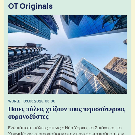
OT Originals
WORLD
09.08.2026, 08:00
Ποιες πόλεις χτίζουν τους περισσότερους
ουρανοξύστες
Ενώ κάποτε πόλεις όπως η Νέα Υόρκη, το Σικάγο και το
Χονγκ Κονγκ κυριαρχούσαν στην παγκόσμια κούρσα των