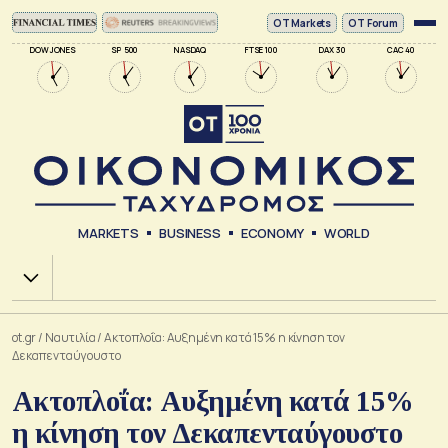
ΟΤ Markets
OT Forum
DOW JONES
SP 500
NASDAQ
FTSE 100
DAX 30
CAC 40
MARKETS
BUSINESS
ECONOMY
WORLD
Χ.Α.
ot.gr
/
Ναυτιλία
/
Ακτοπλοΐα: Αυξημένη κατά 15% η κίνηση τον
Δεκαπενταύγουστο
Ακτοπλοΐα: Αυξημένη κατά 15%
η κίνηση τον Δεκαπενταύγουστο