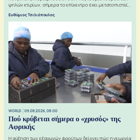
ψηλών κτιρίων, σήμερα το επίκεντρο έχει μετατοπιστεί
προς την Ασία
Ευθύμιος Τσιλιόπουλος
WORLD
09.08.2026, 08:00
Πού κρύβεται σήμερα ο «χρυσός» της
Αφρικής
Η αύξηση των εξαγωγών φρούτων δείχνει πώς η γεωργία