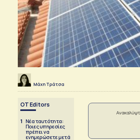
Μάχη Τράτσα
OT Editors
Ανακαλύψτ
1
Νέα ταυτότητα:
Ποιες υπηρεσίες
πρέπει να
ενημερώσετε μετά