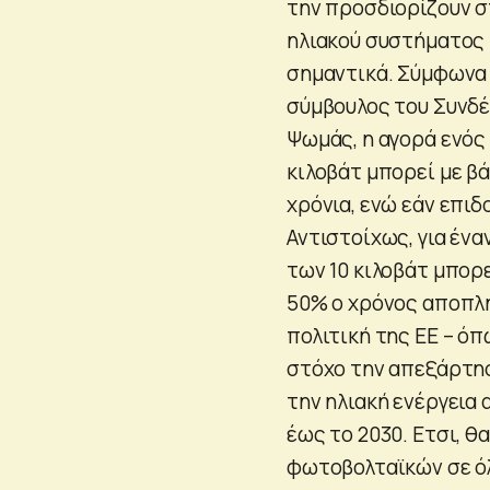
την προσδιορίζουν σ
ηλιακού συστήματος
σημαντικά. Σύμφωνα 
σύμβουλος του Συνδέ
Ψωμάς, η αγορά ενός
κιλοβάτ μπορεί με β
χρόνια, ενώ εάν επιδ
Αντιστοίχως, για έν
των 10 κιλοβάτ μπορε
50% ο χρόνος αποπλη
πολιτική της ΕΕ – ό
στόχο την απεξάρτησ
την ηλιακή ενέργεια 
έως το 2030. Ετσι, θ
φωτοβολταϊκών σε όλ