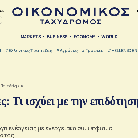
AQ
MARKETS
BUSINESS
ECONOMY
WORLD
Η
#ελληνικές Τράπεζες
#Αγρότες
#Γραφεία
#HELLENiQ E
 – Παραδείγματα
: Τι ισχύει με την επιδότησ
ή ενέργειας με ενεργειακό συμψηφισμό –
ματος