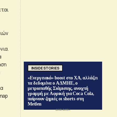
εται
ριών
νια.
α
ηση
INSIDE STORIES
α
«Ενεργειακό» boost στο ΧΑ, αλλάζει
τα δεδομένα ο ΑΔΜΗΕ, ο
ια
μετριοπαθής Σιάμισιης, ανοιχτή
γραμμή με Αφρική για Coca Cola,
 map
παίρνουν ζημιές οι shorts στη
Metlen