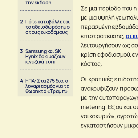
την έκδοση
Σε μια περίοδο που 
με μια υψηλή γεωπολ
2
Πότε καταβάλλεται
περασμένη εβδομάδα 
το αδειοδωρόσημο
στους οικοδόμους
επιστράτευσης,
οι κ
λειτουργήσουν ως ασ
3
Samsung και SK
κρίση εφοδιασμού, εν
Hynix δοκιμάζουν
κινεζικά τσιπ
κόστος.
Οι κρατικές επιδοτή
4
ΗΠΑ: Στα 275 δισ. ο
λογαριασμός για τα
ανακουφίζουν προσωρ
θωρηκτά «Τραμπ»
με την αυτοπαραγωγή
metering. Εξ ου και 
νοικοκυριών, αγροτώ
εγκαταστήσουν μικρά