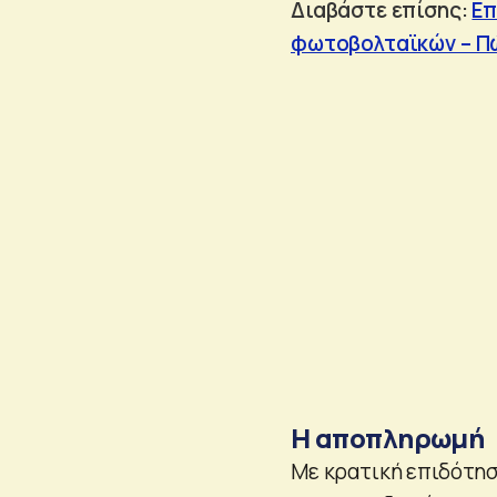
Διαβάστε επίσης:
Επ
φωτοβολταϊκών – Π
H αποπληρωμή
Με κρατική επιδότησ