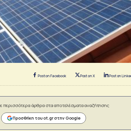
Post on Facebook
Post on X
Post on Linke
ε περισσότερα άρθρα στα αποτελέσματα αναζήτησης
Προσθήκη του ot.gr στην Google