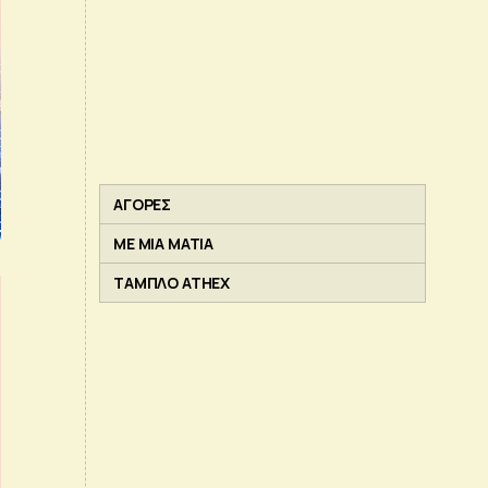
ΑΓΟΡΕΣ
ΜΕ ΜΙΑ ΜΑΤΙΑ
ΤΑΜΠΛΟ ATHEX