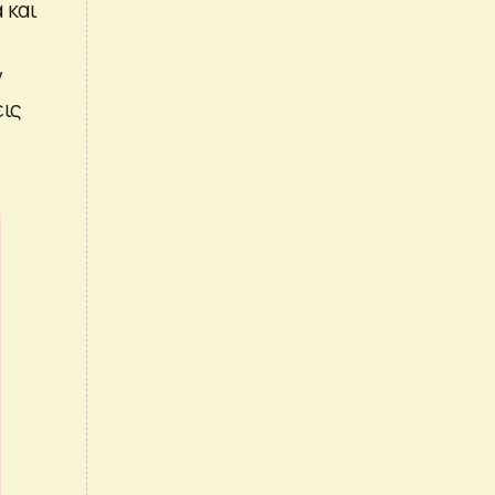
 και
ν
εις