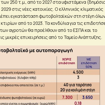
ων 250 τ.μ., από το 2027 στα υφιστάμενα (δημόσια
 2029 στις νέες κατοικίες. Ο ελληνικός κλιματικός
λέπει εγκατάσταση φωτοβολταϊκών στη στέγη όλω
τιρίων από το 2023. Τα κονδύλια για τις επιδοτήσ
 των αγροτών θα προέλθουν από το ΕΣΠΑ και το
ις μικρές επιχειρήσεις από το Ταμείο Ανάπτυξης.