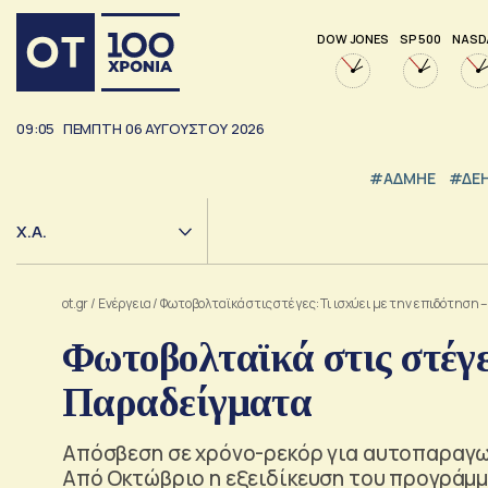
DOW JONES
SP 500
NASD
09:05
ΠΕΜΠΤΗ
06
ΑΥΓΟΥΣΤΟΥ
2026
#ΑΔΜΗΕ
#ΔΕ
Χ.Α.
ot.gr
/
Ενέργεια
/
Φωτοβολταϊκά στις στέγες: Τι ισχύει με την επιδότηση
Φωτοβολταϊκά στις στέγες
Παραδείγματα
Aπόσβεση σε χρόνο-ρεκόρ για αυτοπαραγωγ
Από Οκτώβριο η εξειδίκευση του προγράμ