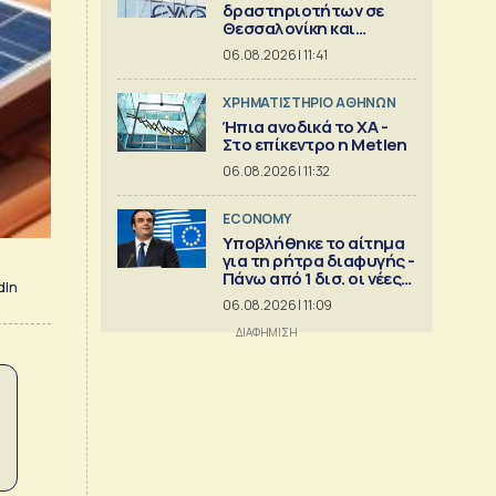
δραστηριοτήτων σε
Θεσσαλονίκη και
Χαλκιδική
06.08.2026 | 11:41
XΡΗΜΑΤΙΣΤΗΡΙΟ ΑΘΗΝΩΝ
Ήπια ανοδικά το ΧΑ -
Στο επίκεντρο η Metlen
06.08.2026 | 11:32
ECONOMY
Υποβλήθηκε το αίτημα
για τη ρήτρα διαφυγής -
Πάνω από 1 δισ. οι νέες
dIn
επενδύσεις
06.08.2026 | 11:09