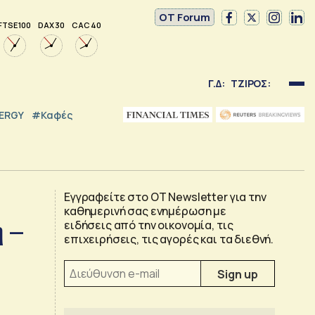
OT Forum
FTSE 100
DAX 30
CAC 40
Γ.Δ:
ΤΖΙΡΟΣ:
NERGY
#καφές
Εγγραφείτε στο OT Newsletter για την
καθημερινή σας ενημέρωση με
η –
ειδήσεις από την οικονομία, τις
επιχειρήσεις, τις αγορές και τα διεθνή.