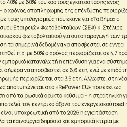
το 40% με 60% του κόστους εγκατάστασης ενός
 – ο χρόνος αποπληρωμής της επένδυσης περιορίζ
με τους υπολογισμούς που έκανε για «Το Βήμα» ο
σμου Εταιρειών Φωτοβολταϊκών (ΣΕΦ) κ. Στέλιος
 οικιακού φωτοβολταϊκού για αυτοπαραγωγή των τ
άση τα σημερινά δεδομένα να αποσβεστεί σε εννέα
οτηθεί π.χ. με 50% ο χρόνος περιορίζεται σε 4,7 χρό
αν εμπορικό καταναλωτή η επένδυση για ένα σύστημ
ί σήμερα να αποσβεστεί σε 6,6 έτη, ενώ με επιδότ
ρωμής περιορίζεται στα 3,5 έτη. Αλλωστε, στη νέ
πως αποτυπώνεται στο «RePower EU» που έχει ως
η από τα ρωσικά ορυκτά καύσιμα – η στρατηγική γ
αποτελεί τον κεντρικό άξονα του ενεργειακού road
α είναι υποχρεωτική από το 2026 η εγκατάσταση
α τα καινούργια δημόσια και εμπορικά κτίρια με