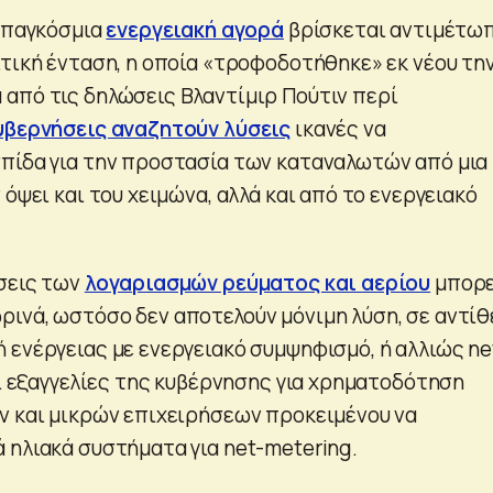
η παγκόσμια
ενεργειακή αγορά
βρίσκεται αντιμέτω
ιτική ένταση, η οποία «τροφοδοτήθηκε» εκ νέου τη
από τις δηλώσεις Βλαντίμιρ Πούτιν περί
υβερνήσεις αναζητούν λύσεις
ικανές να
πίδα για την προστασία των καταναλωτών από μια
 όψει και του χειμώνα, αλλά και από το ενεργειακό
σεις των
λογαριασμών ρεύματος και αερίου
μπορε
ινά, ωστόσο δεν αποτελούν μόνιμη λύση, σε αντί
 ενέργειας με ενεργειακό συμψηφισμό, ή αλλιώς ne
οι εξαγγελίες της κυβέρνησης για χρηματοδότηση
ν και μικρών επιχειρήσεων προκειμένου να
 ηλιακά συστήματα για net-metering.