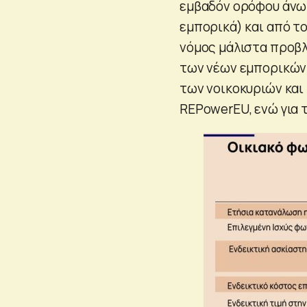
εμβαδόν ορόφου άνω τ
εμπορικά) και από το
νόμος μάλιστα προβ
των νέων εμπορικών κ
των νοικοκυριών και
REPowerEU, ενώ για τ