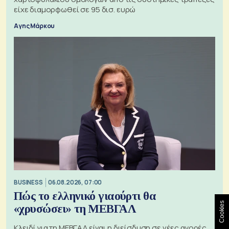
είχε διαμορφωθεί σε 95 δισ. ευρώ
Αγης Μάρκου
BUSINESS
06.08.2026, 07:00
Πώς το ελληνικό γιαούρτι θα
Cookies
«χρυσώσει» τη ΜΕΒΓΑΛ
Κλειδί για τη ΜΕΒΓΑΛ είναι η διείσδυση σε νέες αγορές