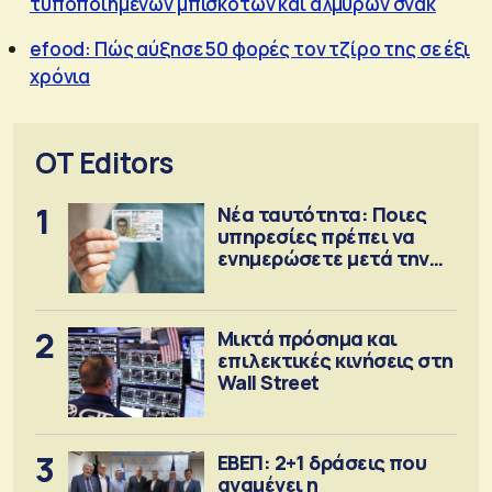
τυποποιημένων μπισκότων και αλμυρών σνακ
efood: Πώς αύξησε 50 φορές τον τζίρο της σε έξι
χρόνια
OT Editors
1
Νέα ταυτότητα: Ποιες
υπηρεσίες πρέπει να
ενημερώσετε μετά την
έκδοση
2
Μικτά πρόσημα και
επιλεκτικές κινήσεις στη
Wall Street
3
ΕΒΕΠ: 2+1 δράσεις που
αναμένει η