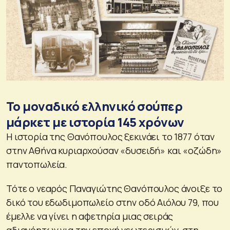
Το μοναδικό ελληνικό σούπερ
μάρκετ με ιστορία 145 χρόνων
Η ιστορία της Θανόπουλος ξεκινάει το 1877 όταν
στην Αθήνα κυριαρχούσαν «δυσειδή» και «οζώδη»
παντοπωλεία.
Τότε ο νεαρός Παναγιώτης Θανόπουλος άνοιξε το
δικό του εδωδιμοπωλείο στην οδό Αιόλου 79, που
έμελλε να γίνει η αφετηρία μιας σειράς
αδιανόητων για την εποχή νεωτερισμών, στη