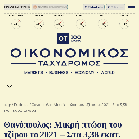
ΟΤ Markets
OT Forum
DOW JONES
SP 500
NASDAQ
FTSE 100
DAX 30
CAC 40
MARKETS
BUSINESS
ECONOMY
WORLD
Χ.Α.
ot.gr
/
Business
/
Θανόπουλος: Μικρή πτώση του τζίρου το 2021 – Στα 3,38
εκατ. ευρώ τα κέρδη
Θανόπουλος: Μικρή πτώση του
τζίρου το 2021 – Στα 3,38 εκατ.