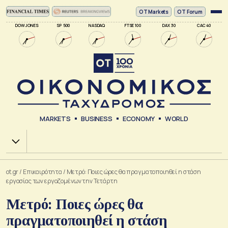
ΟΤ Markets
OT Forum
DOW JONES
SP 500
NASDAQ
FTSE 100
DAX 30
CAC 40
MARKETS
BUSINESS
ECONOMY
WORLD
Χ.Α.
ot.gr
/
Επικαιρότητα
/
Μετρό: Ποιες ώρες θα πραγματοποιηθεί η στάση
εργασίας των εργαζομένων την Τετάρτη
Μετρό: Ποιες ώρες θα
πραγματοποιηθεί η στάση