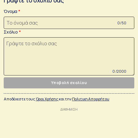
Γράψτε το σχόλιο σας
Όνομα
0 /50
Σχόλιο
0 /2000
Υποβολή σχολίου
Αποδέχεστε τους
Όροι Χρήσης
και την
Πολιτικη Απορρήτου