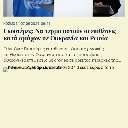
ΚΟΣΜΟΣ
07.08.2026, 06:48
Γκουτέρες: Να τερματιστούν οι επιθέσεις
κατά αμάχων σε Ουκρανία και Ρωσία
Ο Αντόνιο Γκουτέρες καταδίκασε τόσο τις ρωσικές
επιθέσεις στην Ουκρανία, όσο και τις πρόσφατες
ουκρανικές επιθέσεις με drones σε αρκετές περιοχές της
Ρωσίας, οι οποίες προκάλεσαν απώλειες μεταξύ αμάχων και
ζημιές σε μη στρατιωτικές υποδομές.