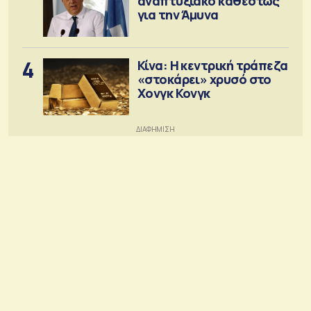
αναπτυξιακό καθεστώς
για την Άμυνα
4
Κίνα: Η κεντρική τράπεζα
«στοκάρει» χρυσό στο
Χονγκ Κονγκ