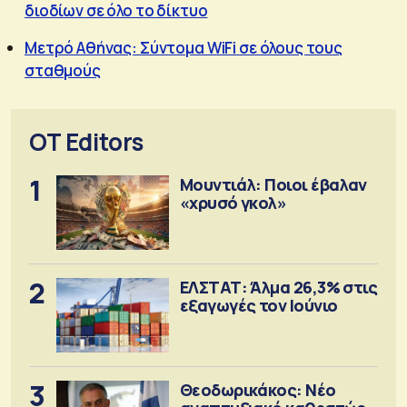
διοδίων σε όλο το δίκτυο
Μετρό Αθήνας: Σύντομα WiFi σε όλους τους
σταθμούς
OT Editors
1
Μουντιάλ: Ποιοι έβαλαν
«χρυσό γκολ»
2
ΕΛΣΤΑΤ: Άλμα 26,3% στις
εξαγωγές τον Ιούνιο
3
Θεοδωρικάκος: Νέο