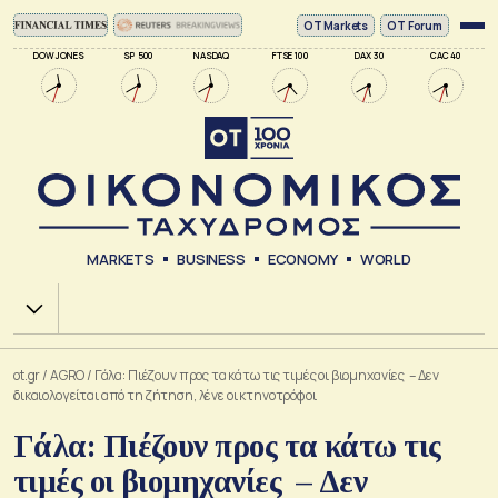
ΟΤ Markets
OT Forum
DOW JONES
SP 500
NASDAQ
FTSE 100
DAX 30
CAC 40
MARKETS
BUSINESS
ECONOMY
WORLD
Χ.Α.
ot.gr
/
AGRO
/
Γάλα: Πιέζουν προς τα κάτω τις τιμές οι βιομηχανίες – Δεν
δικαιολογείται από τη ζήτηση, λένε οι κτηνοτρόφοι
Γάλα: Πιέζουν προς τα κάτω τις
τιμές οι βιομηχανίες – Δεν