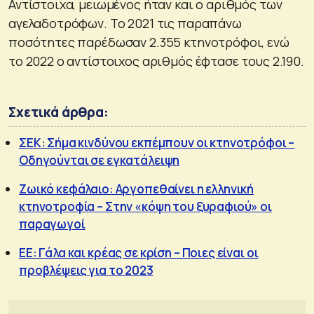
Αντίστοιχα, μειωμένος ήταν και ο αριθμός των
αγελαδοτρόφων. Το 2021 τις παραπάνω
ποσότητες παρέδωσαν 2.355 κτηνοτρόφοι, ενώ
το 2022 ο αντίστοιχος αριθμός έφτασε τους 2.190.
Σχετικά άρθρα:
ΣΕΚ: Σήμα κινδύνου εκπέμπουν οι κτηνοτρόφοι –
Οδηγούνται σε εγκατάλειψη
Ζωικό κεφάλαιο: Αργοπεθαίνει η ελληνική
κτηνοτροφία – Στην «κόψη του ξυραφιού» οι
παραγωγοί
ΕΕ: Γάλα και κρέας σε κρίση – Ποιες είναι οι
προβλέψεις για το 2023