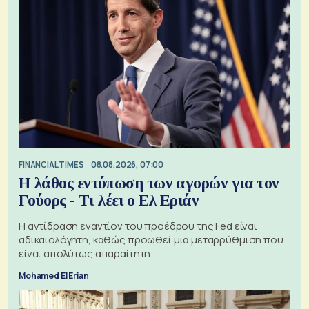
FINANCIAL TIMES
08.08.2026, 07:00
Η λάθος εντύπωση των αγορών για τον
Γούορς - Τι λέει ο Ελ Εριάν
Η αντίδραση εναντίον του προέδρου της Fed είναι
αδικαιολόγητη, καθώς προωθεί μια μεταρρύθμιση που
είναι απολύτως απαραίτητη
Mohamed El Erian