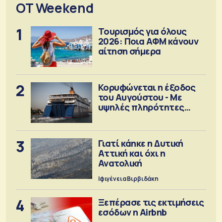
OT Weekend
1
Τουρισμός για όλους
2026: Ποια ΑΦΜ κάνουν
αίτηση σήμερα
2
Κορυφώνεται η έξοδος
του Αυγούστου - Με
υψηλές πληρότητες
αναχωρούν τα πλοία
3
Γιατί κάηκε η Δυτική
Αττική και όχι η
Ανατολική
Ιφιγένεια Βιρβιδάκη
4
Ξεπέρασε τις εκτιμήσεις
εσόδων η Airbnb