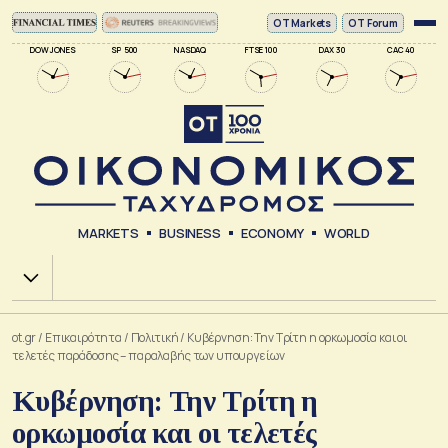
ΟΤ Markets
OT Forum
DOW JONES
SP 500
NASDAQ
FTSE 100
DAX 30
CAC 40
MARKETS
BUSINESS
ECONOMY
WORLD
Χ.Α.
ot.gr
/
Επικαιρότητα
/
Πολιτική
/
Κυβέρνηση: Την Τρίτη η ορκωμοσία και οι
τελετές παράδοσης – παραλαβής των υπουργείων
Κυβέρνηση: Την Τρίτη η
ορκωμοσία και οι τελετές