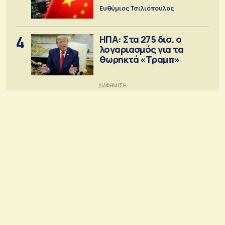
Ευθύμιος Τσιλιόπουλος
4
ΗΠΑ: Στα 275 δισ. ο
λογαριασμός για τα
θωρηκτά «Τραμπ»