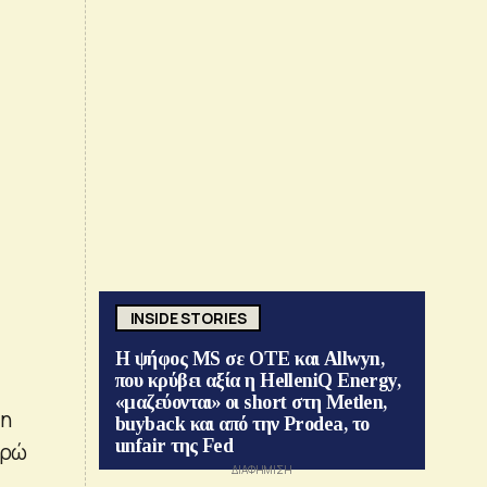
INSIDE STORIES
Η ψήφος MS σε ΟΤΕ και Allwyn,
που κρύβει αξία η HelleniQ Energy,
«μαζεύονται» οι short στη Metlen,
1η
buyback και από την Prodea, το
unfair της Fed
υρώ