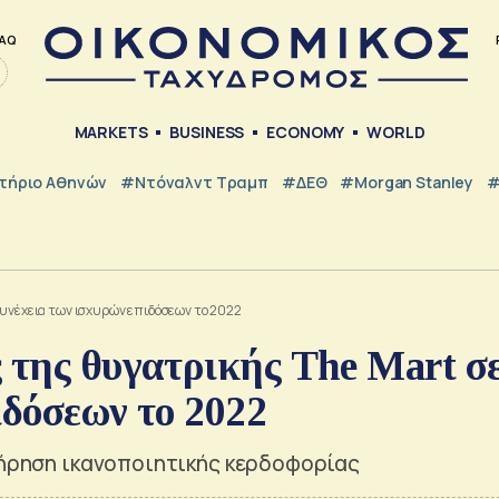
AQ
MARKETS
BUSINESS
ECONOMY
WORLD
τήριο Αθηνών
#Ντόναλντ Τραμπ
#ΔΕΘ
#Morgan Stanley
#
συνέχεια των ισχυρών επιδόσεων το 2022
 της θυγατρικής The Mart σ
ιδόσεων το 2022
ατήρηση ικανοποιητικής κερδοφορίας