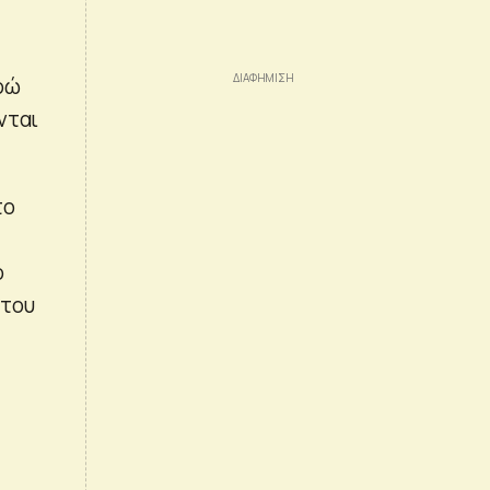
υρώ
νται
το
ο
 του