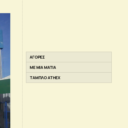
ΑΓΟΡΕΣ
ΜΕ ΜΙΑ ΜΑΤΙΑ
ΤΑΜΠΛΟ ATHEX