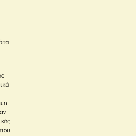
μάτα
ης
ικά
ς
ι η
σαν
ικής
 που