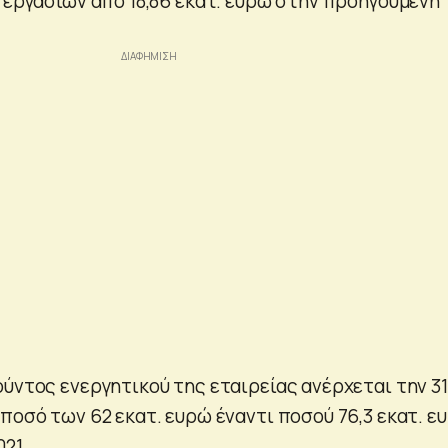
υ εργασιών από 18,86 εκατ. ευρώ στην προηγούμενη
ούντος ενεργητικού της εταιρείας ανέρχεται την 3
ποσό των 62 εκατ. ευρώ έναντι ποσού 76,3 εκατ. ε
21.