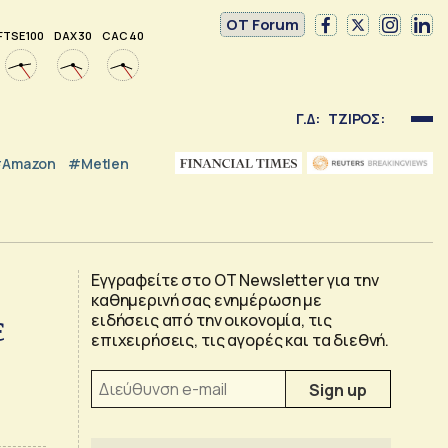
OT Forum
FTSE 100
DAX 30
CAC 40
Γ.Δ:
ΤΖΙΡΟΣ:
Amazon
#Metlen
Εγγραφείτε στο OT Newsletter για την
καθημερινή σας ενημέρωση με
ε
ειδήσεις από την οικονομία, τις
επιχειρήσεις, τις αγορές και τα διεθνή.