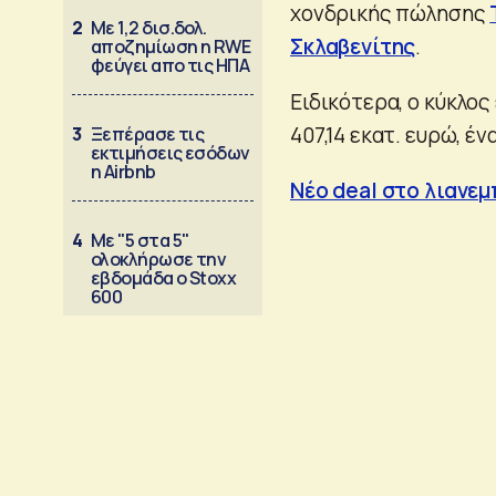
χονδρικής πώλησης
2
Με 1,2 δισ.δολ.
Σκλαβενίτης
.
αποζημίωση η RWE
φεύγει απο τις ΗΠΑ
Ειδικότερα, ο κύκλο
407,14 εκατ. ευρώ, έν
3
Ξεπέρασε τις
εκτιμήσεις εσόδων
η Airbnb
Νέο deal στο λιανεμ
4
Με "5 στα 5"
ολοκλήρωσε την
εβδομάδα ο Stoxx
600