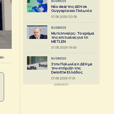
BUSINESS
Νέο deal της ΔΕΗ σε
Ουγγαρία και Πολωνία
07.08.2026 | 20:36
BUSINESS
Μυτιληναίος: Το κράμα
της επιτυχίας για τη
METLEN
07.08.2026 | 19:00
dIn
BUSINESS
Στην Πολωνία η ΔΕΗ με
την στήριξη της
Deloitte Ελλάδος
07.08.2026 | 17:01