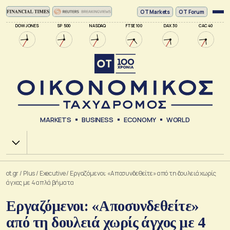
ΟΤ Markets
OT Forum
DOW JONES
SP 500
NASDAQ
FTSE 100
DAX 30
CAC 40
MARKETS
BUSINESS
ECONOMY
WORLD
Χ.Α.
ot.gr
/
Plus
/
Executive
/
Εργαζόμενοι: «Αποσυνδεθείτε» από τη δουλειά χωρίς
άγχος με 4 απλά βήματα
Εργαζόμενοι: «Αποσυνδεθείτε»
από τη δουλειά χωρίς άγχος με 4