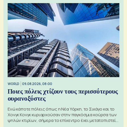
WORLD
09.08.2026, 08:00
Ποιες πόλεις χτίζουν τους περισσότερους
ουρανοξύστες
Ενώ κάποτε πόλεις όπως η Νέα Υόρκη, το Σικάγο και το
Χονγκ Κονγκ κυριαρχούσαν στην παγκόσμια κούρσα των
ψηλών κτιρίων, σήμερα το επίκεντρο έχει μετατοπιστεί
προς την Ασία