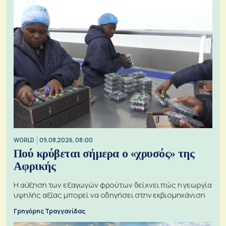
WORLD
09.08.2026, 08:00
Πού κρύβεται σήμερα ο «χρυσός» της
Αφρικής
Η αύξηση των εξαγωγών φρούτων δείχνει πώς η γεωργία
υψηλής αξίας μπορεί να οδηγήσει στην εκβιομηχάνιση
Γρηγόρης Τραγγανίδας