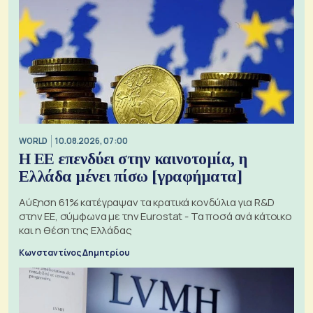
WORLD
10.08.2026, 07:00
Η ΕΕ επενδύει στην καινοτομία, η
Ελλάδα μένει πίσω [γραφήματα]
Αύξηση 61% κατέγραψαν τα κρατικά κονδύλια για R&D
στην ΕΕ, σύμφωνα με την Eurostat - Τα ποσά ανά κάτοικο
και η θέση της Ελλάδας
Κωνσταντίνος Δημητρίου