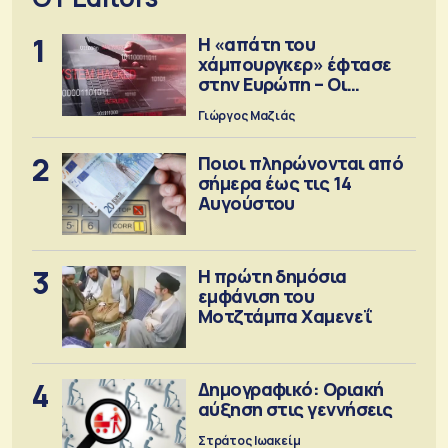
1
Η «απάτη του
χάμπουργκερ» έφτασε
στην Ευρώπη – Οι
προειδοποιήσεις
Γιώργος Μαζιάς
2
Ποιοι πληρώνονται από
σήμερα έως τις 14
Αυγούστου
3
Η πρώτη δημόσια
εμφάνιση του
Μοτζτάμπα Χαμενεΐ
4
Δημογραφικό: Οριακή
αύξηση στις γεννήσεις
Στράτος Ιωακείμ