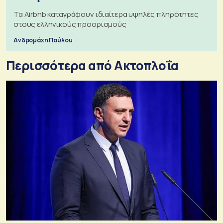
Τα Airbnb καταγράφουν ιδιαίτερα υψηλές πληρότητες
στους ελληνικούς προορισμούς
Ανδρομάχη Παύλου
Περισσότερα από Ακτοπλοΐα