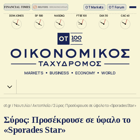
ΟΤ Markets
OT Forum
DOW JONES
SP 500
NASDAQ
FTSE 100
DAX 30
CAC 40
MARKETS
BUSINESS
ECONOMY
WORLD
Χ.Α.
ot.gr
/
Ναυτιλία
/
Ακτοπλοΐα
/
Σύρος: Προσέκρουσε σε ύφαλο το «Sporades Star»
Σύρος: Προσέκρουσε σε ύφαλο το
«Sporades Star»