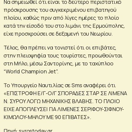
Να σημειωθεί ότι είναι το δεύτερο περιστατικό
πρόσκρουσης του συγκεκριμένου επιβατηγού
πλοίου, καθώς πριν από λίγες ημέρες το πλοίο
κατά την είσοδό του στο λιμάνι της Ερμούπολης,
είχε προσκρούσει σε δεξαμενή του Νεωρίου.
Τέλος, θα πρέπει να τονιστεί ότι οι επιβάτες,
στην πλειοψηφία τους τουρίστες, προωθούνται
στη Μήλο, μέσω Σαντορίνης, με το ταχύπλοο
“World Champion Jet”.
To Υπουργείο Ναυτιλίας σε Sms αναφέρει ότι
«EΠIΣTPOΦH E/Γ-O/Γ ΣΠOPAΔEΣ ΣTAP ΣE ΛIMENA
N. ΣYPOY ΛOΓΩ MHXANIKHΣ BΛABHΣ. TO ΠΛOIO
EIXE AΠOΠΛEYΣEI ΓIA ΛIMENEΣ ΣEPIΦOY-ΣIΦNOY-
KIMΩΛOY-MHΛOY ME 90 EΠIBATEΣ».
Πηγή: syrostoday.gr