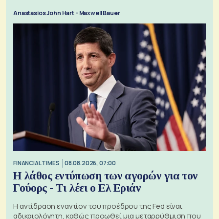
Anastasios John Hart - Maxwell Bauer
FINANCIAL TIMES
08.08.2026, 07:00
Η λάθος εντύπωση των αγορών για τον
Γούορς - Τι λέει ο Ελ Εριάν
Η αντίδραση εναντίον του προέδρου της Fed είναι
αδικαιολόγητη, καθώς προωθεί μια μεταρρύθμιση που