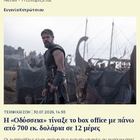
Ευγενία Κοτρώτσιου
TΕΧΝΗ ΚΑΙ ΖΩΗ
30.07.2026, 14:55
Η «Οδύσσεια» τίναξε το box office με πάνω
από 700 εκ. δολάρια σε 12 μέρες
Οι εισπράξεις είναι ακόμη πιο εντυπωσιακές αν αναλογιστεί