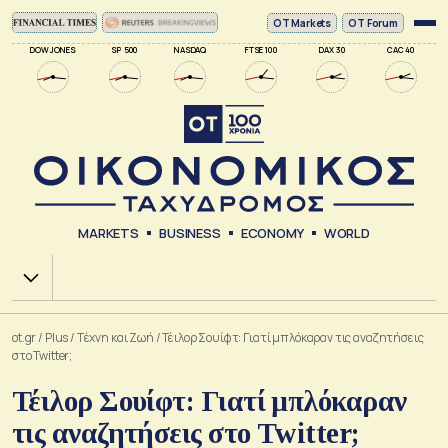
ΟΤ Markets
OT Forum
DOW JONES
SP 500
NASDAQ
FTSE 100
DAX 30
CAC 40
MARKETS
BUSINESS
ECONOMY
WORLD
Χ.Α.
ot.gr
/
Plus
/
Tέχνη και Ζωή
/
Τέιλορ Σουίφτ: Γιατί μπλόκαραν τις αναζητήσεις
στο Twitter;
Τέιλορ Σουίφτ: Γιατί μπλόκαραν
τις αναζητήσεις στο Twitter;