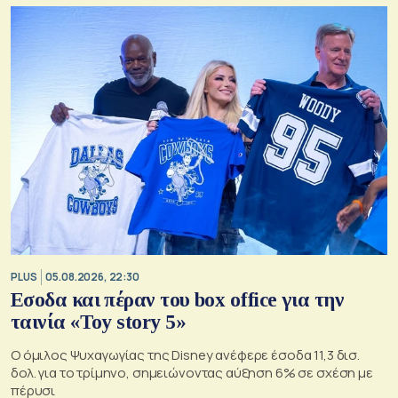
PLUS
05.08.2026, 22:30
Εσοδα και πέραν του box office για την
ταινία «Toy story 5»
Ο όμιλος Ψυχαγωγίας της Disney ανέφερε έσοδα 11,3 δισ.
δολ. για το τρίμηνο, σημειώνοντας αύξηση 6% σε σχέση με
πέρυσι