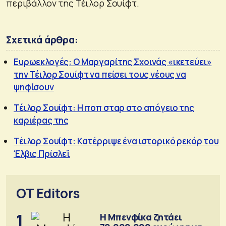
περιβάλλον της Τέιλορ Σουίφτ.
Σχετικά άρθρα:
Ευρωεκλογές: Ο Μαργαρίτης Σχοινάς «ικετεύει»
την Τέιλορ Σουίφτ να πείσει τους νέους να
ψηφίσουν
Τέιλορ Σουίφτ: Η ποπ σταρ στο απόγειο της
καριέρας της
Τέιλορ Σουίφτ: Κατέρριψε ένα ιστορικό ρεκόρ του
Έλβις Πρίσλεϊ
OT Editors
1
Η Μπενφίκα ζητάει