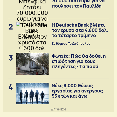
70.000.000 ευρώ για να
πουλήσει τον Παυλίδη
2
Η Deutsche Bank βλέπει
τον χρυσό στα 4.600 δολ.
το τέταρτο τρίμηνο
Ευθύμιος Τσιλιόπουλος
3
Φωτιές: Πώς θα δοθεί η
επιδότηση για τους
πληγέντες - Τα ποσά
4
Νέες 8.000 θέσεις
εργασίας για ανέργους
55 ετών και άνω