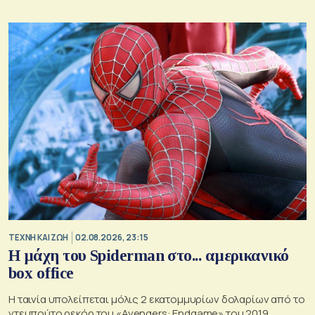
TΕΧΝΗ ΚΑΙ ΖΩΗ
02.08.2026, 23:15
Η μάχη του Spiderman στο... αμερικανικό
box office
Η ταινία υπολείπεται μόλις 2 εκατομμυρίων δολαρίων από το
ντεμπούτο ρεκόρ του «Avengers: Endgame» του 2019