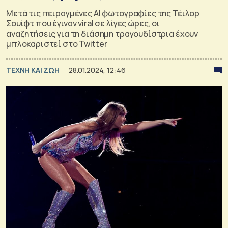
Μετά τις πειραγμένες AI φωτογραφίες της Τέιλορ
Σουίφτ που έγιναν viral σε λίγες ώρες, οι
αναζητήσεις για τη διάσημη τραγουδίστρια έχουν
μπλοκαριστεί στο Twitter
TΕΧΝΗ ΚΑΙ ΖΩΗ
28.01.2024, 12:46