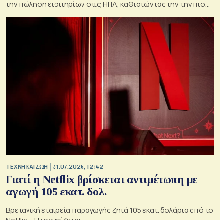
την πώληση εισιτηρίων στις ΗΠΑ, καθιστώντας την την πιο
επιτυχημένη πρεμιέρα του 2026
TΕΧΝΗ ΚΑΙ ΖΩΗ
31.07.2026, 12:42
Γιατί η Netflix βρίσκεται αντιμέτωπη με
αγωγή 105 εκατ. δολ.
Βρετανική εταιρεία παραγωγής ζητά 105 εκατ. δολάρια από το
Netflix - ΤΙ ισχυρίζεται