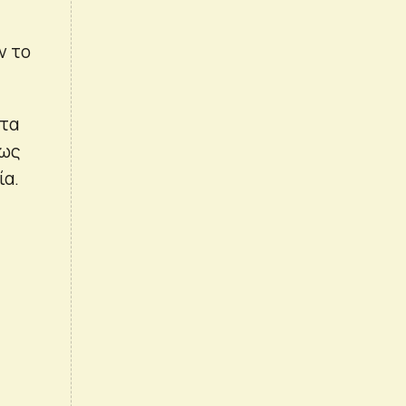
ν το
 τα
πως
ία.