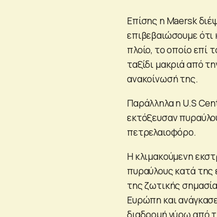
Επίσης η Maersk διέ
επιβεβαιώσουμε ότι 
πλοίο, το οποίο επί 
ταξίδι μακριά από τ
ανακοίνωσή της.
Παράλληλα η U.S Cen
εκτόξευσαν πυραύλου
πετρελαιοφόρο.
Η κλιμακούμενη εκστ
πυραύλους κατά της 
της ζωτικής σημασία
Ευρώπη και ανάγκασε
διαδρομή γύρω από τ