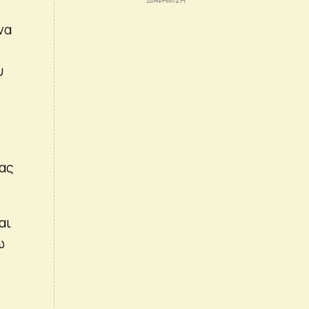
να
ο
υ
ίας
αι
ω