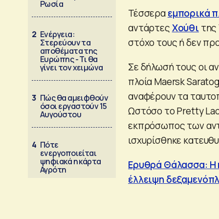
Ρωσία
Τέσσερα
εμπορικά π
αντάρτες
Χούθι
της 
2
Ενέργεια:
στόχο τους ή δεν πρ
Στερεύουν τα
αποθέματα της
Ευρώπης - Τι θα
Σε δήλωσή τους οι α
γίνει τον χειμώνα
πλοία Maersk Saratog
αναφέρουν τα ταυτοπ
3
Πώς θα αμειφθούν
όσοι εργαστούν 15
Ωστόσο το Pretty Lad
Αυγούστου
εκπρόσωπος των αντ
ισχυρίσθηκε κατευθυ
4
Πότε
ενεργοποιείται
ψηφιακά η κάρτα
Ερυθρά Θάλασσα: Η 
Αγρότη
έλλειψη δεξαμενόπ