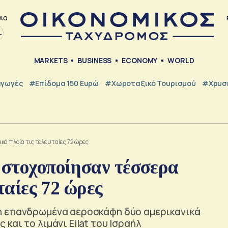
AQ
MARKETS
BUSINESS
ECONOMY
WORLD
γωγές
#Επίδομα 150 Ευρώ
#Χωροταξικό Τουρισμού
#Χρυσή
κά πλοία τις τελευταίες 72 ώρες
 στοχοποίησαν τέσσερα
ταίες 72 ώρες
η επανδρωμένα αεροσκάφη δύο αμερικανικά
αι το λιμάνι Eilat του Ισραήλ