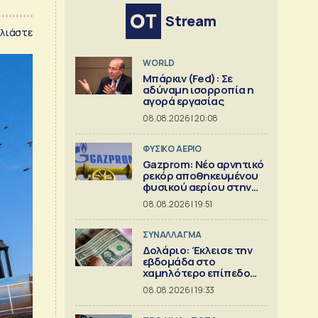
Stream
λιάστε
WORLD
Μπάρκιν (Fed): Σε
αδύναμη ισορροπία η
αγορά εργασίας
08.08.2026 | 20:08
ΦΥΣΙΚΟ ΑΕΡΙΟ
Gazprom: Νέο αρνητικό
ρεκόρ αποθηκευμένου
φυσικού αερίου στην
Ευρώπη
08.08.2026 | 19:51
ΣΥΝΑΛΛΑΓΜΑ
Δολάριο: Έκλεισε την
εβδομάδα στο
χαμηλότερο επίπεδο
από τον Μάιο
08.08.2026 | 19:33