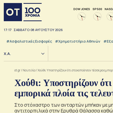
DOW JONES
SP 500
NASD
17:17
ΣΑΒΒΑΤΟ
08
ΑΥΓΟΥΣΤΟΥ
2026
#Ασφαλιστικές Εισφορές
#Χρηματιστήριο Αθηνών
#εξα
Χ.Α.
ot.gr
/
Ναυτιλία
/
Χούθι: Υποστηρίζουν ότι στοχοποίησαν τέσσερα εμπορι
Χούθι: Υποστηρίζουν ότι
εμπορικά πλοία τις τελευ
Στο στόχαστρο των ανταρτών μπήκαν με μ
αντιτορπιλικά στην Ερυθρά Θάλασσα καθώς κ