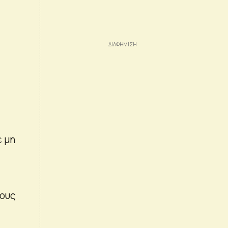
ε μη
τους