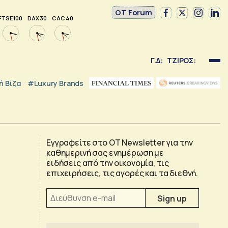
OT Forum
FTSE 100
DAX 30
CAC 40
Γ.Δ:
ΤΖΙΡΟΣ:
 Βίζα
#luxury Brands
Εγγραφείτε στο OT Newsletter για την
καθημερινή σας ενημέρωση με
ειδήσεις από την οικονομία, τις
επιχειρήσεις, τις αγορές και τα διεθνή.