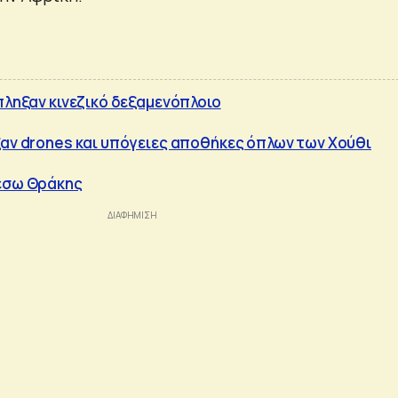
έπληξαν κινεζικό δεξαμενόπλοιο
ξαν drones και υπόγειες αποθήκες όπλων των Χούθι
μέσω Θράκης