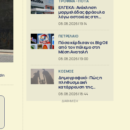
ΤΡΟΦΙΜΑ – ΠΟΤΑ
ΕΛΓΕΚΑ: Ανάκληση
μαρμελάδας φράουλα
λόγω αστοχίας στη
γυάλινη συσκευασία
08.08.2026 | 19:14
ΠΕΤΡΕΛΑΙΟ
Πόσα κέρδισαν οι Big Oil
από τον πόλεμο στη
Μέση Ανατολή
08.08.2026 | 19:00
ΚΟΣΜΟΣ
dIn
Δημογραφικό: Πώς η
πληθυσμιακή
κατάρρευση της
Ευρώπης
08.08.2026 | 18:44
συμπαρασύρει το
κράτος πρόνοιας