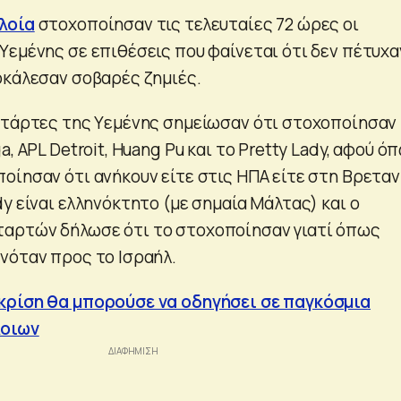
λοία
στοχοποίησαν τις τελευταίες 72 ώρες οι
Υεμένης σε επιθέσεις που φαίνεται ότι δεν πέτυχα
οκάλεσαν σοβαρές ζημιές.
ντάρτες της Υεμένης σημείωσαν ότι στοχοποίησαν
a, APL Detroit, Huang Pu και το Pretty Lady, αφού ό
οίησαν ότι ανήκουν είτε στις ΗΠΑ είτε στη Βρεταν
y είναι ελληνόκτητο (με σημαία Μάλτας) και ο
αρτών δήλωσε ότι το στοχοποίησαν γιατί όπως
νόταν προς το Ισραήλ.
κρίση θα μπορούσε να οδηγήσει σε παγκόσμια
λοιων