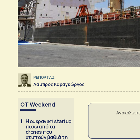
ΡΕΠΟΡΤΑΖ
Λάμπρος Καραγεώργος
OT Weekend
Ανακαλύψτ
1
Η ουκρανική startup
πίσω από τα
drones που
χτυπούν βαθιά τη