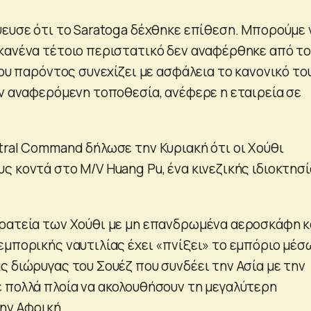
ψευσε ότι το Saratoga δέχθηκε επίθεση. Μπορούμε 
κανένα τέτοιο περιστατικό δεν αναφέρθηκε από τ
του παρόντος συνεχίζει με ασφάλεια το κανονικό το
ην αναφερόμενη τοποθεσία, ανέφερε η εταιρεία σε
tral Command δήλωσε την Κυριακή ότι οι Χούθι
ς κοντά στο M/V Huang Pu, ένα κινεζικής ιδιοκτησ
ρατεία των Χούθι με μη επανδρωμένα αεροσκάφη κ
εμπορικής ναυτιλίας έχει «πνίξει» το εμπόριο μέσ
ς διώρυγας του Σουέζ που συνδέει την Ασία με την
 πολλά πλοία να ακολουθήσουν τη μεγαλύτερη
ην Αφρική.