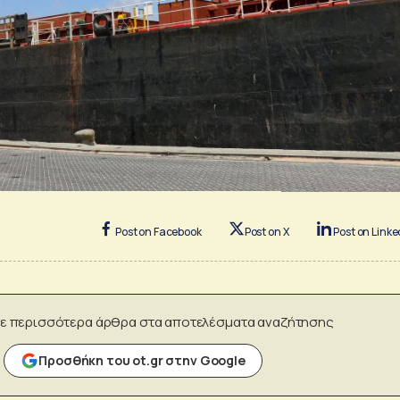
Post on Facebook
Post on X
Post on Linke
ε περισσότερα άρθρα στα αποτελέσματα αναζήτησης
Προσθήκη του ot.gr στην Google