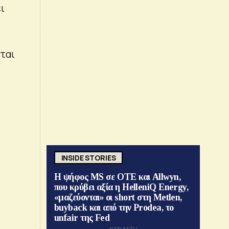
ι
νται
INSIDE STORIES
Η ψήφος MS σε ΟΤΕ και Allwyn,
που κρύβει αξία η HelleniQ Energy,
«μαζεύονται» οι short στη Metlen,
buyback και από την Prodea, το
unfair της Fed