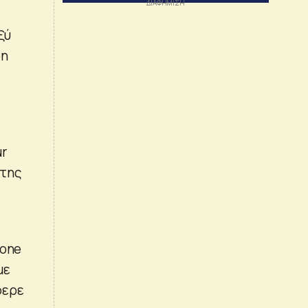
ξύ
on
ur
 της
hone
με
φερε