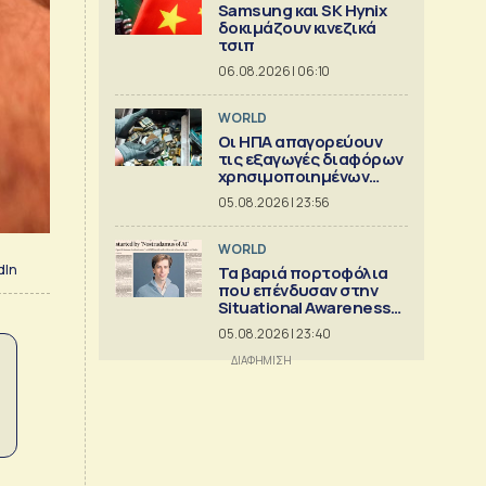
Samsung και SK Hynix
δοκιμάζουν κινεζικά
τσιπ
06.08.2026 | 06:10
WORLD
Οι ΗΠΑ απαγορεύουν
τις εξαγωγές διαφόρων
χρησιμοποιημένων
κρίσιμων ορυκτών
05.08.2026 | 23:56
WORLD
dIn
Τα βαριά πορτοφόλια
που επένδυσαν στην
Situational Awareness
πριν καταρρεύσει
05.08.2026 | 23:40