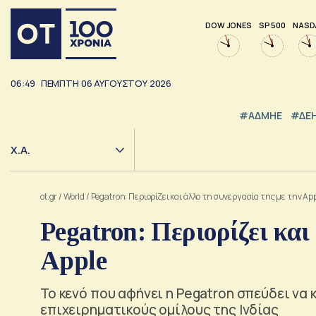
DOW JONES
SP 500
NASD
06:49
ΠΕΜΠΤΗ
06
ΑΥΓΟΥΣΤΟΥ
2026
#ΑΔΜΗΕ
#ΔΕ
Χ.Α.
ot.gr
/
World
/
Pegatron: Περιορίζει και άλλο τη συνεργασία της με την Ap
Pegatron: Περιορίζει και
Apple
Το κενό που αφήνει η Pegatron σπεύδει να 
επιχειρηματικούς ομίλους της Ινδίας