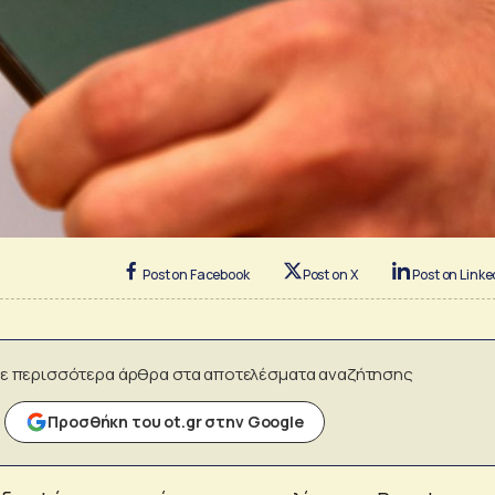
Post on Facebook
Post on X
Post on Linke
ε περισσότερα άρθρα στα αποτελέσματα αναζήτησης
Προσθήκη του ot.gr στην Google