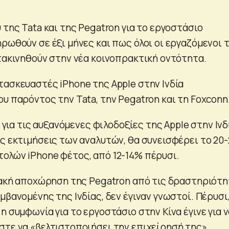
 της Tata και της Pegatron για το εργοστάσιο
ρωθούν σε έξι μήνες και πως όλοι οι εργαζόμενοι 
ετακινηθούν στην νέα κοινοπρακτική οντότητα.
τασκευαστές iPhone της Apple στην Ινδία
υ παρόντος την Tata, την Pegatron και τη Foxconn
ί για τις αυξανόμενες φιλοδοξίες της Apple στην Ινδί
ις εκτιμήσεις των αναλυτών, θα συνεισφέρει το 20
ολών iPhone φέτος, από 12-14% πέρυσι.
διακή αποχώρηση της Pegatron από τις δραστηριότ
μβανομένης της Ινδίας, δεν έγιναν γνωστοί. Πέρυσι,
η συμφωνία για το εργοστάσιο στην Κίνα έγινε για 
στε να «βελτιστοποιήσει την επιχείρησή της».