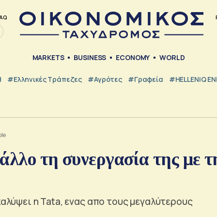
AQ
MARKETS
BUSINESS
ECONOMY
WORLD
Η
#ελληνικές Τράπεζες
#Αγρότες
#Γραφεία
#HELLENiQ E
ple
 άλλο τη συνεργασία της με τ
καλύψει η Tata, ενας απο τους μεγαλύτερους