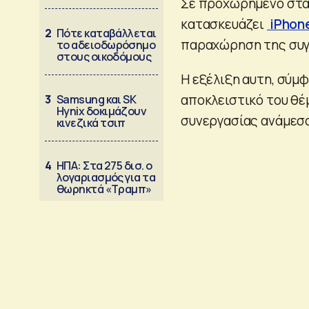
Σε προχωρημένο στάδι
κατασκευάζει
iPhon
2
Πότε καταβάλλεται
παραχώρηση της συγ
το αδειοδωρόσημο
στους οικοδόμους
Η εξέλιξη αυτη, σύμφ
αποκλειστικό του θ
3
Samsung και SK
Hynix δοκιμάζουν
συνεργασίας ανάμεσα 
κινεζικά τσιπ
4
ΗΠΑ: Στα 275 δισ. ο
λογαριασμός για τα
θωρηκτά «Τραμπ»