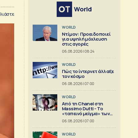
World
λιάστε
WORLD
Ντίμον: Προειδοποιεί
για υψηλή μόχλευση
στις αγορές
06.08.2026 | 08:24
WORLD
Πώς το ίντερνετ άλλαξε
τον κόσμο
06.08.2026 | 07:00
WORLD
Από τη Chanel στη
Massimo Dutti - Το
«ταπεινό μείγμα» των
best seller
06.08.2026 | 07:00
WORLD