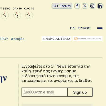
OT Forum
FTSE 100
DAX 30
CAC 40
Γ.Δ:
ΤΖΙΡΟΣ:
NERGY
#καφές
Εγγραφείτε στο OT Newsletter για την
καθημερινή σας ενημέρωση με
ην
ειδήσεις από την οικονομία, τις
επιχειρήσεις, τις αγορές και τα διεθνή.