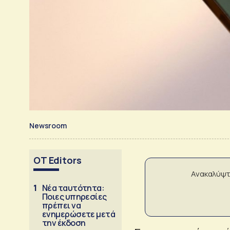
Newsroom
OT Editors
Ανακαλύψτ
1
Νέα ταυτότητα:
Ποιες υπηρεσίες
πρέπει να
ενημερώσετε μετά
την έκδοση