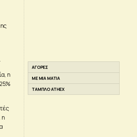
της
.
ΑΓΟΡΕΣ
α, η
ΜΕ ΜΙΑ ΜΑΤΙΑ
-25%
ΤΑΜΠΛΟ ATHEX
ητές
 η
να