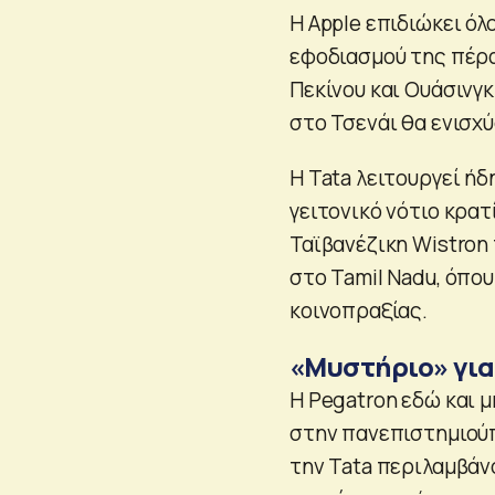
Η Apple επιδιώκει ό
εφοδιασμού της πέρα
Πεκίνου και Ουάσινγκ
στο Τσενάι θα ενισχύ
Η Tata λειτουργεί ή
γειτονικό νότιο κρατ
Ταϊβανέζικη Wistron 
στο Tamil Nadu, όπου
κοινοπραξίας.
«Μυστήριο» για
Η Pegatron εδώ και 
στην πανεπιστημιούπο
την Tata περιλαμβάν