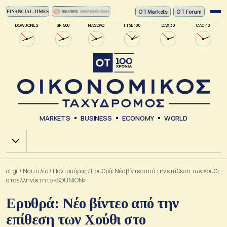
ΟΤ Markets
OT Forum
DOW JONES
SP 500
NASDAQ
FTSE 100
DAX 30
CAC 40
MARKETS
BUSINESS
ECONOMY
WORLD
Χ.Α.
ot.gr
/
Ναυτιλία
/
Ποντοπόρος
/
Ερυθρά: Νέο βίντεο από την επίθεση των Χούθι
στο ελληνόκτητο «SOUNION»
Ερυθρά: Νέο βίντεο από την
επίθεση των Χούθι στο