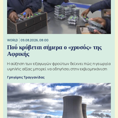
WORLD
09.08.2026, 08:00
Πού κρύβεται σήμερα ο «χρυσός» της
Αφρικής
Η αύξηση των εξαγωγών φρούτων δείχνει πώς η γεωργία
υψηλής αξίας μπορεί να οδηγήσει στην εκβιομηχάνιση
Γρηγόρης Τραγγανίδας