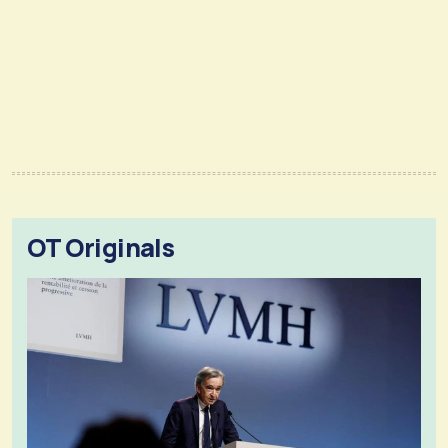
OT Originals