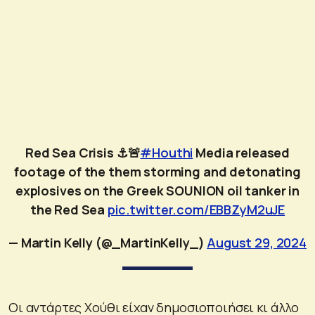
Red Sea Crisis ⚓️🚨
#Houthi
Media released
footage of the them storming and detonating
explosives on the Greek SOUNION oil tanker in
the Red Sea
pic.twitter.com/EBBZyM2uJE
— Martin Kelly (@_MartinKelly_)
August 29, 2024
Οι αντάρτες Χούθι είχαν δημοσιοποιήσει κι άλλο