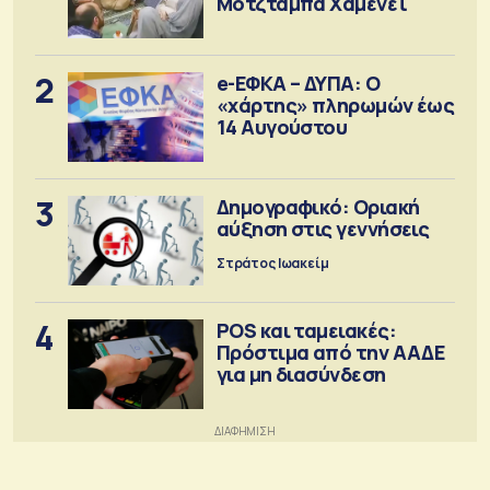
Μοτζτάμπα Χαμενεΐ
2
e-ΕΦΚΑ – ΔΥΠΑ: Ο
«χάρτης» πληρωμών έως
14 Αυγούστου
3
Δημογραφικό: Οριακή
αύξηση στις γεννήσεις
Στράτος Ιωακείμ
4
POS και ταμειακές:
Πρόστιμα από την ΑΑΔΕ
για μη διασύνδεση