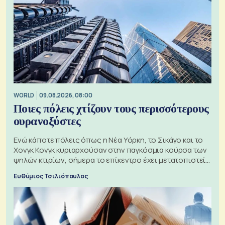
WORLD
09.08.2026, 08:00
Ποιες πόλεις χτίζουν τους περισσότερους
ουρανοξύστες
Ενώ κάποτε πόλεις όπως η Νέα Υόρκη, το Σικάγο και το
Χονγκ Κονγκ κυριαρχούσαν στην παγκόσμια κούρσα των
ψηλών κτιρίων, σήμερα το επίκεντρο έχει μετατοπιστεί
προς την Ασία
Ευθύμιος Τσιλιόπουλος