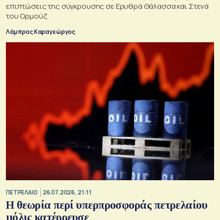
επιπτώσεις της σύγκρουσης σε Ερυθρά Θάλασσα και Στενά
του Ορμούζ
Λάμπρος Καραγεώργος
ΠΕΤΡΕΛΑΙΟ
26.07.2026, 21:11
Η θεωρία περί υπερπροσφοράς πετρελαίου
μόλις κατέρρευσε