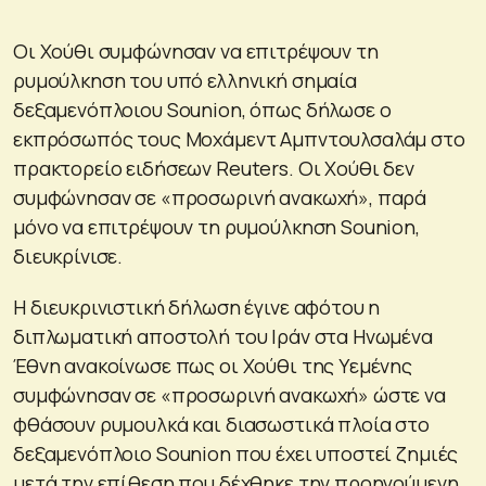
Οι Χούθι συμφώνησαν να επιτρέψουν τη
ρυμούλκηση του υπό ελληνική σημαία
δεξαμενόπλοιου Sounion, όπως δήλωσε ο
εκπρόσωπός τους Μοχάμεντ Αμπντουλσαλάμ στο
πρακτορείο ειδήσεων Reuters. Οι Χούθι δεν
συμφώνησαν σε «προσωρινή ανακωχή», παρά
μόνο να επιτρέψουν τη ρυμούλκηση Sounion,
διευκρίνισε.
Η διευκρινιστική δήλωση έγινε αφότου η
διπλωματική αποστολή του Ιράν στα Ηνωμένα
Έθνη ανακοίνωσε πως οι Χούθι της Υεμένης
συμφώνησαν σε «προσωρινή ανακωχή» ώστε να
φθάσουν ρυμουλκά και διασωστικά πλοία στο
δεξαμενόπλοιο Sounion που έχει υποστεί ζημιές
μετά την επίθεση που δέχθηκε την προηγούμενη