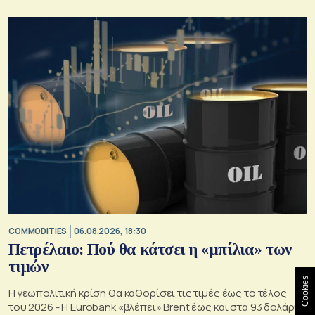
COMMODITIES
06.08.2026, 18:30
Πετρέλαιο: Πού θα κάτσει η «μπίλια» των
τιμών
Cookies
Η γεωπολιτική κρίση θα καθορίσει τις τιμές έως το τέλος
του 2026 - Η Eurobank «βλέπει» Brent έως και στα 93 δολάρια