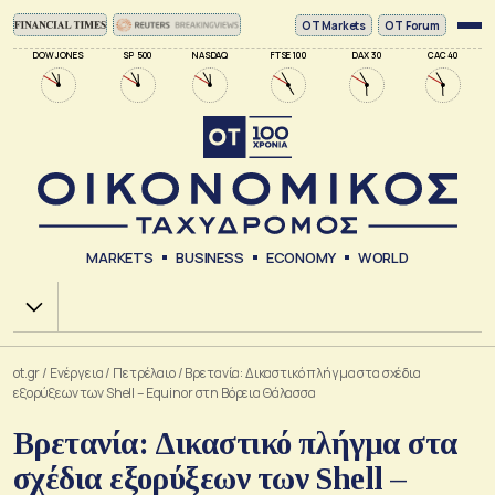
ΟΤ Markets
OT Forum
DOW JONES
SP 500
NASDAQ
FTSE 100
DAX 30
CAC 40
MARKETS
BUSINESS
ECONOMY
WORLD
Χ.Α.
ot.gr
/
Ενέργεια
/
Πετρέλαιο
/
Βρετανία: Δικαστικό πλήγμα στα σχέδια
εξορύξεων των Shell – Equinor στη Βόρεια Θάλασσα
Βρετανία: Δικαστικό πλήγμα στα
σχέδια εξορύξεων των Shell –