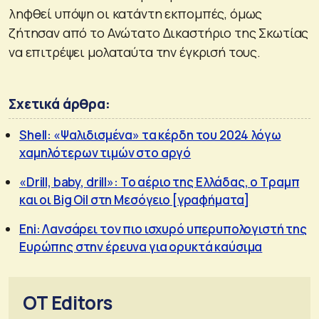
ληφθεί υπόψη οι κατάντη εκπομπές, όμως
ζήτησαν από το Ανώτατο Δικαστήριο της Σκωτίας
να επιτρέψει μολαταύτα την έγκρισή τους.
Σχετικά άρθρα:
Shell: «Ψαλιδισμένα» τα κέρδη του 2024 λόγω
χαμηλότερων τιμών στο αργό
«Drill, baby, drill»: Το αέριο της Ελλάδας, ο Τραμπ
και οι Big Oil στη Μεσόγειο [γραφήματα]
Eni: Λανσάρει τον πιο ισχυρό υπερυπολογιστή της
Ευρώπης στην έρευνα για ορυκτά καύσιμα
OT Editors