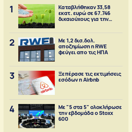
1
Καταβλήθηκαν 33,58
εκατ. ευρώ σε 67.746
δικαιούχους για την
αγορά λιπασμάτων
2
Με 1,2 δισ.δολ.
αποζημίωση η RWE
φεύγει απο τις ΗΠΑ
3
Ξεπέρασε τις εκτιμήσεις
εσόδων η Airbnb
4
Με "5 στα 5" ολοκλήρωσε
την εβδομάδα ο Stoxx
600