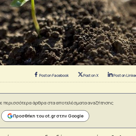
Post on Facebook
Post on X
Post on Linke
ε περισσότερα άρθρα στα αποτελέσματα αναζήτησης
Προσθήκη του ot.gr στην Google