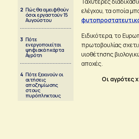
Ταχύτερες διαδικασί
2
Πώς θα αμειφθούν
ελέγχου, τα οποία μ
όσοι εργαστούν 15
φυτοπροστατευτικά
Αυγούστου
Ειδικότερα, το Ευρωπ
3
Πότε
πρωτοβουλίας σχετικ
ενεργοποιείται
ψηφιακά η κάρτα
υιοθέτησης βιολογικώ
Αγρότη
αποχές.
4
Πότε ξεκινούν οι
Οι αγρότες 
αιτήσεις
αποζημίωσης
στους
πυρόπληκτους