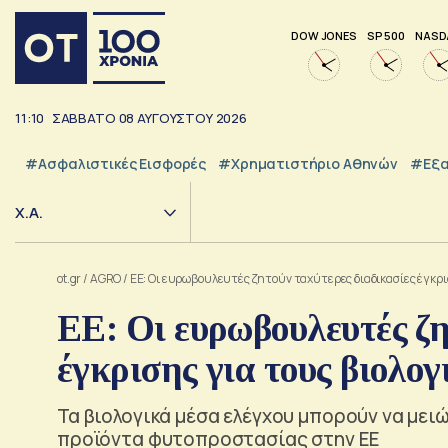
DOW JONES
SP 500
NASD
11:10
ΣΑΒΒΑΤΟ
08
ΑΥΓΟΥΣΤΟΥ
2026
#Ασφαλιστικές Εισφορές
#Χρηματιστήριο Αθηνών
#εξα
Χ.Α.
ot.gr
/
AGRO
/
ΕΕ: Οι ευρωβουλευτές ζητούν ταχύτερες διαδικασίες έγκρι
ΕΕ: Οι ευρωβουλευτές ζη
έγκρισης για τους βιολογ
Τα βιολογικά μέσα ελέγχου μπορούν να μει
προϊόντα φυτοπροστασίας στην ΕΕ