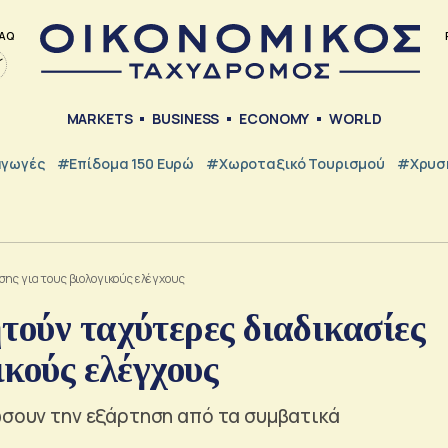
AQ
MARKETS
BUSINESS
ECONOMY
WORLD
γωγές
#Επίδομα 150 Ευρώ
#Χωροταξικό Τουρισμού
#Χρυσή
σης για τους βιολογικούς ελέγχους
τούν ταχύτερες διαδικασίες
ικούς ελέγχους
ώσουν την εξάρτηση από τα συμβατικά