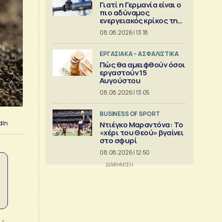
Γιατί η Γερμανία είναι ο
πιο αδύναμος
ενεργειακός κρίκος της
Ευρώπης
08.08.2026 | 13:18
ΕΡΓΑΣΙΑΚΑ – ΑΣΦΑΛΙΣΤΙΚΑ
Πώς θα αμειφθούν όσοι
εργαστούν 15
Αυγούστου
08.08.2026 | 13:05
BUSINESS OF SPORT
dIn
Ντιέγκο Μαραντόνα: Το
«χέρι του Θεού» βγαίνει
στο σφυρί
08.08.2026 | 12:50