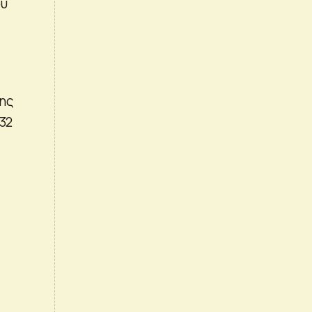
ού
της
32