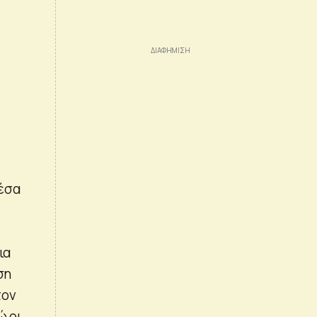
έσα
ια
ση
τον
ώ οι