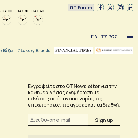
OT Forum
FTSE 100
DAX 30
CAC 40
Γ.Δ:
ΤΖΙΡΟΣ:
 Βίζα
#luxury Brands
Εγγραφείτε στο OT Newsletter για την
καθημερινή σας ενημέρωση με
ειδήσεις από την οικονομία, τις
επιχειρήσεις, τις αγορές και τα διεθνή.