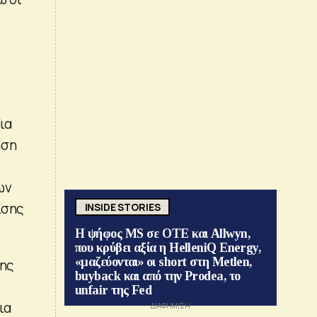
ια
ηση
ων
ισης
INSIDE STORIES
Η ψήφος MS σε ΟΤΕ και Allwyn,
που κρύβει αξία η HelleniQ Energy,
«μαζεύονται» οι short στη Metlen,
της
buyback και από την Prodea, το
unfair της Fed
ια