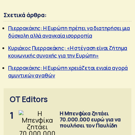
Σχετικά άρθρα:
Πιερρακάκης: Η Ευρώπη πρέπει να διατηρήσει μια
δύσκολη αλλά αναγκαία ισορροπία
Κυριάκος Πιερρακάκης: «Η στέγαση είναι ζήτημα
κοινωνικής συνοχής για την Ευρώπη»
Πιερρακάκης: Η Ευρώπη χρειάζεται ενιαία αγορά
αμυντικών αγαθών
OT Editors
1
Η Μπενφίκα ζητάει
70.000.000 ευρώ για να
πουλήσει τον Παυλίδη