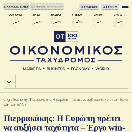
ΟΤ Markets
OT Forum
DOW JONES
SP 500
NASDAQ
FTSE 100
DAX 30
CAC 40
MARKETS
BUSINESS
ECONOMY
WORLD
Χ.Α.
ot.gr
/
Economy
/
Πιερρακάκης: Η Ευρώπη πρέπει να αυξήσει ταχύτητα – Έργο
win-win ο GSI»
Πιερρακάκης: Η Ευρώπη πρέπει
να αυξήσει ταχύτητα – Έργο win-