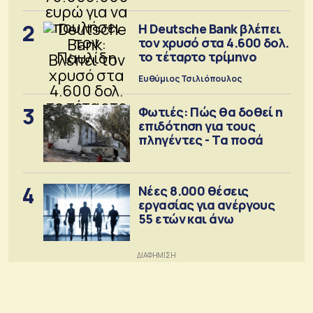
2
Η Deutsche Bank βλέπει
τον χρυσό στα 4.600 δολ.
το τέταρτο τρίμηνο
Ευθύμιος Τσιλιόπουλος
3
Φωτιές: Πώς θα δοθεί η
επιδότηση για τους
πληγέντες - Τα ποσά
4
Νέες 8.000 θέσεις
εργασίας για ανέργους
55 ετών και άνω