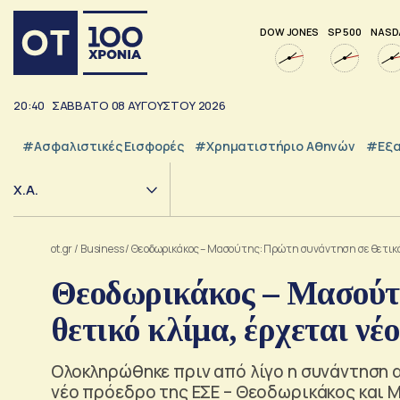
DOW JONES
SP 500
NASD
20:40
ΣΑΒΒΑΤΟ
08
ΑΥΓΟΥΣΤΟΥ
2026
#Ασφαλιστικές Εισφορές
#Χρηματιστήριο Αθηνών
#εξα
Χ.Α.
ot.gr
/
Business
/
Θεοδωρικάκος – Μασούτης: Πρώτη συνάντηση σε θετικό 
Θεοδωρικάκος – Μασούτ
θετικό κλίμα, έρχεται νέ
Ολοκληρώθηκε πριν από λίγο η συνάντηση 
νέο πρόεδρο της ΕΣΕ – Θεοδωρικάκος και Μ