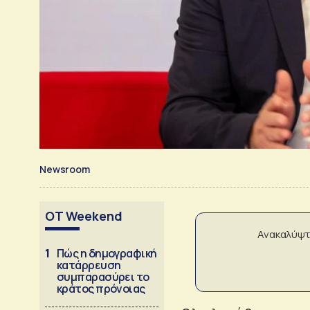
Newsroom
OT Weekend
Ανακαλύψτ
1
Πώς η δημογραφική
κατάρρευση
συμπαρασύρει το
κράτος πρόνοιας