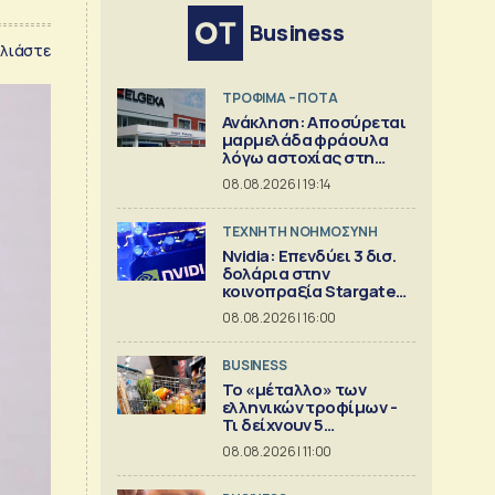
Business
λιάστε
ΤΡΟΦΙΜΑ – ΠΟΤΑ
Ανάκληση: Αποσύρεται
μαρμελάδα φράουλα
λόγω αστοχίας στη
γυάλινη συσκευασία
08.08.2026 | 19:14
TΕΧΝΗΤΗ ΝΟΗΜΟΣΥΝΗ
Nvidia: Επενδύει 3 δισ.
δολάρια στην
κοινοπραξία Stargate
για κέντρα δεδομένων
08.08.2026 | 16:00
BUSINESS
Το «μέταλλο» των
ελληνικών τροφίμων -
Τι δείχνουν 5
ισολογισμοί
08.08.2026 | 11:00