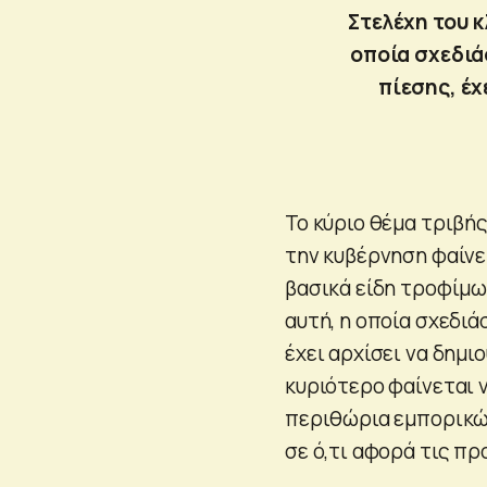
Στελέχη του 
οποία σχεδιά
πίεσης, έχ
Το κύριο θέμα τριβή
την κυβέρνηση φαίνε
βασικά είδη τροφίμω
αυτή, η οποία σχεδι
έχει αρχίσει να δημι
κυριότερο φαίνεται 
περιθώρια εμπορικών
σε ό,τι αφορά τις π