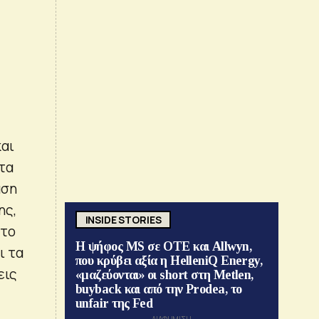
και
τα
αση
ης,
INSIDE STORIES
 το
Η ψήφος MS σε ΟΤΕ και Allwyn,
ι τα
που κρύβει αξία η HelleniQ Energy,
εις
«μαζεύονται» οι short στη Metlen,
buyback και από την Prodea, το
unfair της Fed