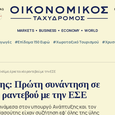
AQ
MARKETS
BUSINESS
ECONOMY
WORLD
γωγές
#Επίδομα 150 Ευρώ
#Χωροταξικό Τουρισμού
#Χρυσή
κλίμα, έρχεται νέο ραντεβού με την ΕΣΕ
ης: Πρώτη συνάντηση σε
ο ραντεβού με την ΕΣΕ
ανάμεσα στον υπουργό Ανάπτυξης και τον
ασούτης είχαν συζήτηση εφ’ όλης της ύλης