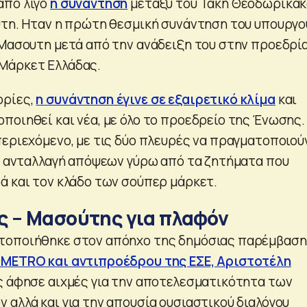
από λίγο
η συνάντηση
μεταξύ του Τάκη Θεοδωρικάκ
ύτη. Ηταν η πρώτη θεσμική συνάντηση του υπουργο
 Μασουτη μετά από την ανάδειξη του στην προεδρί
Μάρκετ Ελλάδας.
ορίες,
η συνάντηση έγινε σε εξαιρετικό κλίμα
και
ποιηθεί και νέα, με όλο το προεδρείο της Ένωσης.
περιεχόμενο, με τις δύο πλευρές να πραγματοποιού
ης ανταλλαγή απόψεων γύρω από τα ζητήματα που
ά και τον κλάδο των σούπερ μάρκετ.
 – Μασούτης για πλαφόν
τοποιήθηκε στον απόηχο της δημόσιας παρέμβασ
 METRO και αντιπροέδρου της ΕΣΕ, Αριστοτέλη
ος άφησε αιχμές για την αποτελεσματικότητα των
 αλλά και για την απουσία ουσιαστικού διαλόγου