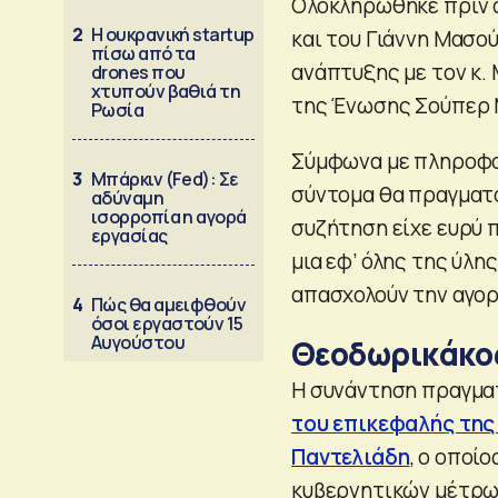
Ολοκληρώθηκε πριν 
2
Η ουκρανική startup
και του Γιάννη Μασο
πίσω από τα
ανάπτυξης με τον κ.
drones που
χτυπούν βαθιά τη
της Ένωσης Σούπερ 
Ρωσία
Σύμφωνα με πληροφ
3
Μπάρκιν (Fed): Σε
σύντομα θα πραγματο
αδύναμη
ισορροπία η αγορά
συζήτηση είχε ευρύ 
εργασίας
μια εφ’ όλης της ύλ
απασχολούν την αγορ
4
Πώς θα αμειφθούν
όσοι εργαστούν 15
Αυγούστου
Θεοδωρικάκος
Η συνάντηση πραγμα
του επικεφαλής της
Παντελιάδη
, ο οποί
κυβερνητικών μέτρων