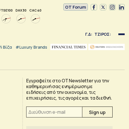
OT Forum
FTSE 100
DAX 30
CAC 40
Γ.Δ:
ΤΖΙΡΟΣ:
 Βίζα
#luxury Brands
Εγγραφείτε στο OT Newsletter για την
καθημερινή σας ενημέρωση με
ειδήσεις από την οικονομία, τις
επιχειρήσεις, τις αγορές και τα διεθνή.