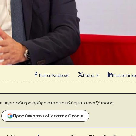
Post on Facebook
Post on X
Post on Linke
ε περισσότερα άρθρα στα αποτελέσματα αναζήτησης
Προσθήκη του ot.gr στην Google