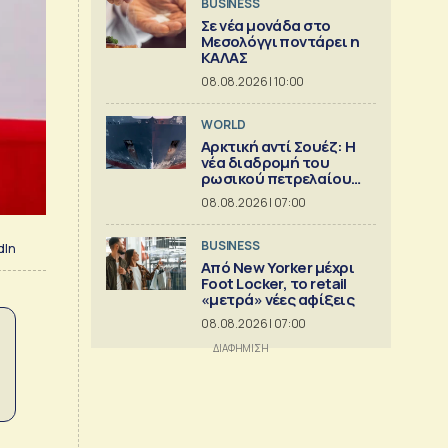
BUSINESS
Σε νέα μονάδα στο
Μεσολόγγι ποντάρει η
ΚΑΛΑΣ
08.08.2026 | 10:00
WORLD
Αρκτική αντί Σουέζ: Η
νέα διαδρομή του
ρωσικού πετρελαίου
[Γράφημα]
08.08.2026 | 07:00
BUSINESS
dIn
Από New Yorker μέχρι
Foot Locker, το retail
«μετρά» νέες αφίξεις
08.08.2026 | 07:00