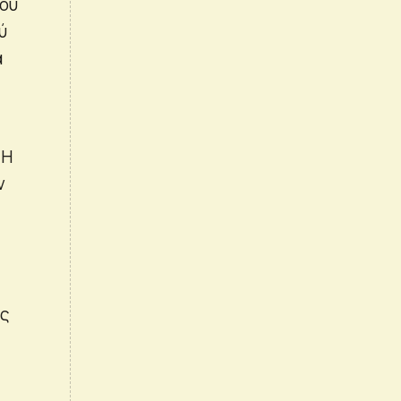
ου
ύ
α
 Η
ν
ης