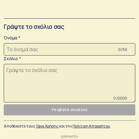
Γράψτε το σχόλιο σας
Όνομα
0 /50
Σχόλιο
0 /2000
Υποβολή σχολίου
Αποδέχεστε τους
Όροι Χρήσης
και την
Πολιτικη Απορρήτου