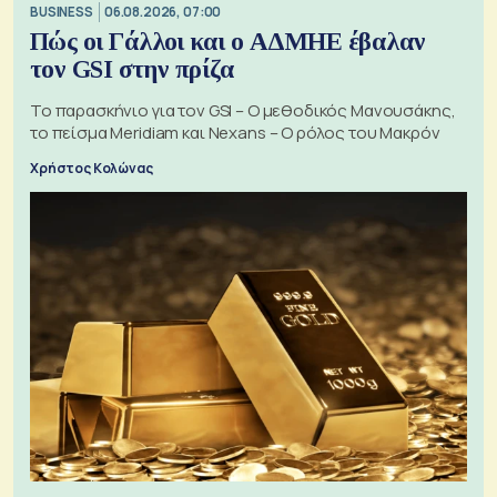
BUSINESS
06.08.2026, 07:00
Πώς οι Γάλλοι και ο ΑΔΜΗΕ έβαλαν
τον GSI στην πρίζα
Το παρασκήνιο για τον GSI – Ο μεθοδικός Μανουσάκης,
το πείσμα Meridiam και Nexans – Ο ρόλος του Μακρόν
Χρήστος Κολώνας