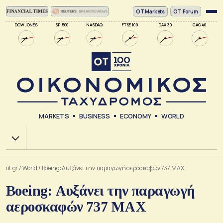
ΟΤ Markets
OT Forum
DOW JONES
SP 500
NASDAQ
FTSE 100
DAX 30
CAC 40
MARKETS
BUSINESS
ECONOMY
WORLD
Χ.Α.
ot.gr
/
World
/
Boeing: Αυξάνει την παραγωγή αεροσκαφών 737 ΜΑΧ
Boeing: Αυξάνει την παραγωγή
αεροσκαφών 737 ΜΑΧ