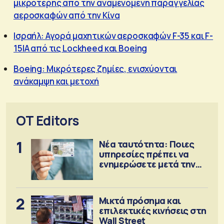
μικρότερης από την αναμενόμενη παραγγελίας
αεροσκαφών από την Κίνα
Ισραήλ: Αγορά μαχητικών αεροσκαφών F-35 και F-
15IA από τις Lockheed και Boeing
Boeing: Μικρότερες ζημίες, ενισχύονται
ανάκαμψη και μετοχή
OT Editors
1
Νέα ταυτότητα: Ποιες
υπηρεσίες πρέπει να
ενημερώσετε μετά την
έκδοση
2
Μικτά πρόσημα και
επιλεκτικές κινήσεις στη
Wall Street