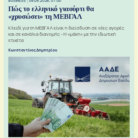
BUSINESS
06.08.2026, 07:00
Πώς το ελληνικό γιαούρτι θα
«χρυσώσει» τη ΜΕΒΓΑΛ
Κλειδί για τη ΜΕΒΓΑΛ είναι η διείσδυση σε νέες αγορές
και σε κανάλια διανομής - Η «μάχη» με την ιδιωτική
ετικέτα
Κωνσταντίνος Δημητρίου