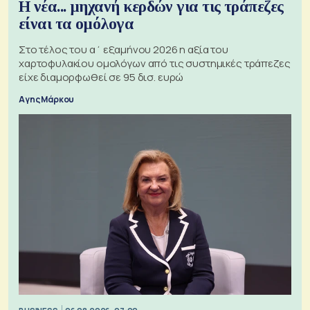
Η νέα... μηχανή κερδών για τις τράπεζες
είναι τα ομόλογα
Στο τέλος του α΄ εξαμήνου 2026 η αξία του
χαρτοφυλακίου ομολόγων από τις συστημικές τράπεζες
είχε διαμορφωθεί σε 95 δισ. ευρώ
Αγης Μάρκου