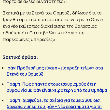
πόρτα σε άλλες δυνατότητες».
Σχετικά με τα Στενά του Ορμούζ , δήλωσε ότι το
Ιράν θα οριστικοποιήσει από κοινού με το Oman
ένα νέο καθεστώς διαχείρισης της θαλάσσιας
οδού και ότι θα επιβάλλει «τέλη για τις
παρεχόμενες υπηρεσίες».
Σχετικά άρθρα:
Ιράν: Πρόθεσή μας είναι η «είσπραξη τελών» στα
Στενά του Ορμούζ
Τραμπ: Πώς απαντά στους ισχυρισμούς ότι η
συμφωνία με Ιράν είναι χειρότερη από του Ομπάμα
Τραμπ: Διαψεύδει τα σχέδια για ταμείο 300 δισ.
δολαρίων υπέρ του Ιράν – Νέα ερωτήματα για τη