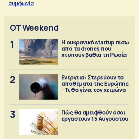
συμφωνία
OT Weekend
1
Η ουκρανική startup πίσω
από τα drones που
χτυπούν βαθιά τη Ρωσία
2
Ενέργεια: Στερεύουν τα
αποθέματα της Ευρώπης
- Τι θα γίνει τον χειμώνα
3
Πώς θα αμειφθούν όσοι
εργαστούν 15 Αυγούστου