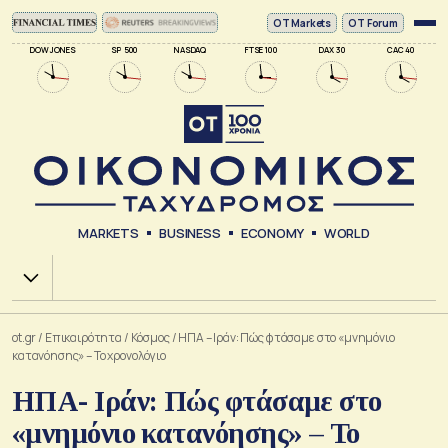
ΟΤ Markets
OT Forum
DOW JONES
SP 500
NASDAQ
FTSE 100
DAX 30
CAC 40
MARKETS
BUSINESS
ECONOMY
WORLD
Χ.Α.
ot.gr
/
Επικαιρότητα
/
Κόσμος
/
ΗΠΑ – Ιράν: Πώς φτάσαμε στο «μνημόνιο
κατανόησης» – Το χρονολόγιο
ΗΠΑ- Ιράν: Πώς φτάσαμε στο
«μνημόνιο κατανόησης» – Το