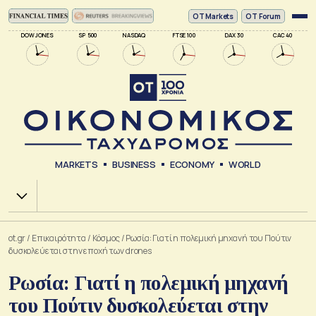
ΟΤ Markets
OT Forum
DOW JONES
SP 500
NASDAQ
FTSE 100
DAX 30
CAC 40
MARKETS
BUSINESS
ECONOMY
WORLD
Χ.Α.
ot.gr
/
Επικαιρότητα
/
Κόσμος
/
Ρωσία: Γιατί η πολεμική μηχανή του Πούτιν
δυσκολεύεται στην εποχή των drones
Ρωσία: Γιατί η πολεμική μηχανή
του Πούτιν δυσκολεύεται στην