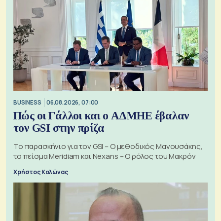
BUSINESS
06.08.2026, 07:00
Πώς οι Γάλλοι και ο ΑΔΜΗΕ έβαλαν
τον GSI στην πρίζα
Το παρασκήνιο για τον GSI – Ο μεθοδικός Μανουσάκης,
το πείσμα Meridiam και Nexans – Ο ρόλος του Μακρόν
Χρήστος Κολώνας