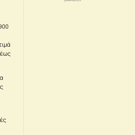
900
τιμά
 έως
τα
ις
τές