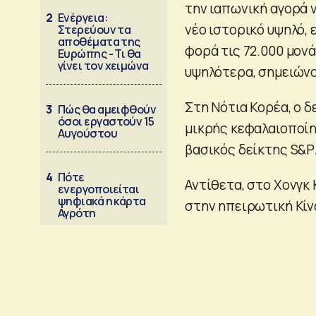
την ιαπωνική αγορά ν
2
Ενέργεια:
νέο ιστορικό υψηλό,
Στερεύουν τα
αποθέματα της
φορά τις 72.000 μονά
Ευρώπης - Τι θα
γίνει τον χειμώνα
υψηλότερα, σημειώνο
Στη Νότια Κορέα, ο δ
3
Πώς θα αμειφθούν
όσοι εργαστούν 15
μικρής κεφαλαιοποίη
Αυγούστου
βασικός δείκτης S&P
4
Πότε
Αντίθετα, στο Χονγκ 
ενεργοποιείται
ψηφιακά η κάρτα
στην ηπειρωτική Κίν
Αγρότη