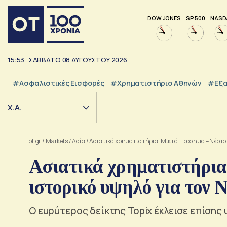
DOW JONES
SP 500
NASD
15:53
ΣΑΒΒΑΤΟ
08
ΑΥΓΟΥΣΤΟΥ
2026
#Ασφαλιστικές Εισφορές
#Χρηματιστήριο Αθηνών
#εξα
Χ.Α.
ot.gr
/
Markets
/
Ασία
/
Ασιατικά χρηματιστήρια: Μικτά πρόσημα – Νέο ιστ
Ασιατικά χρηματιστήρια
ιστορικό υψηλό για τον N
Ο ευρύτερος δείκτης Topix έκλεισε επίσης