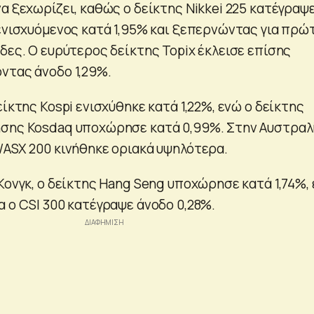
α ξεχωρίζει, καθώς ο δείκτης Nikkei 225 κατέγραψ
 ενισχυόμενος κατά 1,95% και ξεπερνώντας για πρώ
δες. Ο ευρύτερος δείκτης Topix έκλεισε επίσης
ντας άνοδο 1,29%.
είκτης Kospi ενισχύθηκε κατά 1,22%, ενώ ο δείκτης
σης Kosdaq υποχώρησε κατά 0,99%. Στην Αυστραλί
/ASX 200 κινήθηκε οριακά υψηλότερα.
Κονγκ, ο δείκτης Hang Seng υποχώρησε κατά 1,74%,
α ο CSI 300 κατέγραψε άνοδο 0,28%.