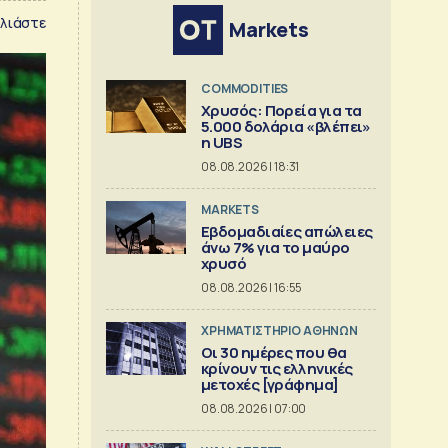
λιάστε
Markets
COMMODITIES
Χρυσός: Πορεία για τα
5.000 δολάρια «βλέπει»
η UBS
08.08.2026 | 18:31
MARKETS
Εβδομαδιαίες απώλειες
άνω 7% για το μαύρο
χρυσό
08.08.2026 | 16:55
XΡΗΜΑΤΙΣΤΗΡΙΟ ΑΘΗΝΩΝ
Οι 30 ημέρες που θα
κρίνουν τις ελληνικές
μετοχές [γράφημα]
08.08.2026 | 07:00