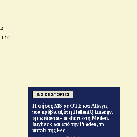
νω
 της
INSIDE STORIES
Η ψήφος MS σε ΟΤΕ και Allwyn,
που κρύβει αξία η HelleniQ Energy,
«μαζεύονται» οι short στη Metlen,
buyback και από την Prodea, το
unfair της Fed