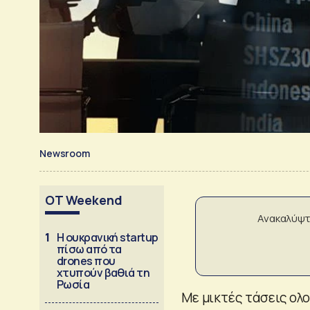
Newsroom
OT Weekend
Ανακαλύψτ
1
Η ουκρανική startup
πίσω από τα
drones που
χτυπούν βαθιά τη
Ρωσία
Με μικτές τάσεις ολ