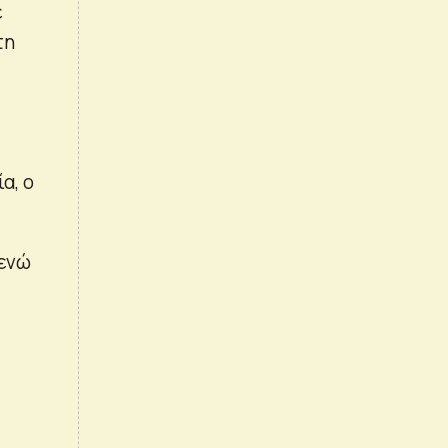
ε
τη
α, ο
 ενώ