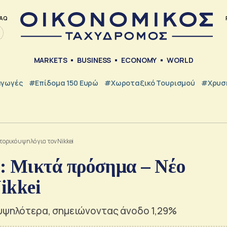
AQ
MARKETS
BUSINESS
ECONOMY
WORLD
γωγές
#Επίδομα 150 Ευρώ
#Χωροταξικό Τουρισμού
#Χρυσή
ορικό υψηλό για τον Nikkei
: Μικτά πρόσημα – Νέο
ikkei
 υψηλότερα, σημειώνοντας άνοδο 1,29%