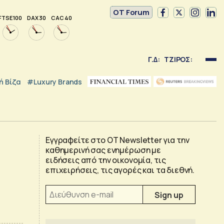
OT Forum
FTSE 100
DAX 30
CAC 40
Γ.Δ:
ΤΖΙΡΟΣ:
 Βίζα
#luxury Brands
Εγγραφείτε στο OT Newsletter για την
καθημερινή σας ενημέρωση με
ειδήσεις από την οικονομία, τις
επιχειρήσεις, τις αγορές και τα διεθνή.