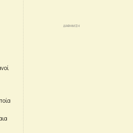
ανοί
ποία
αια