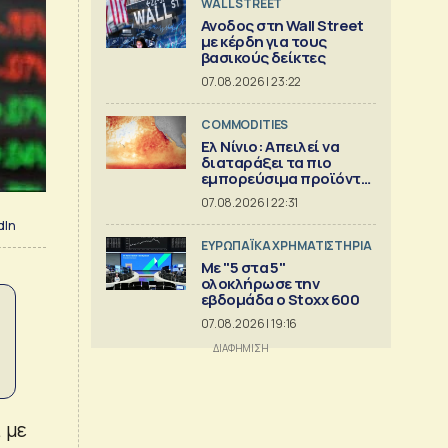
WALL STREET
Ανοδος στη Wall Street
με κέρδη για τους
βασικούς δείκτες
07.08.2026 | 23:22
COMMODITIES
Ελ Νίνιο: Απειλεί να
διαταράξει τα πιο
εμπορεύσιμα προϊόντα
στον κόσμο
07.08.2026 | 22:31
dIn
ΕΥΡΩΠΑΪΚΑ ΧΡΗΜΑΤΙΣΤΗΡΙΑ
Με "5 στα 5"
ολοκλήρωσε την
εβδομάδα ο Stoxx 600
07.08.2026 | 19:16
. με