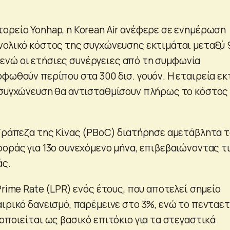
ορείο Yonhap, η Korean Air ανέφερε σε ενημέρωση
νολικό κόστος της συγχώνευσης εκτιμάται μεταξύ 
όν, ενώ οι ετήσιες συνέργειες από τη συμφωνία
φωθούν περίπου στα 300 δισ. γουόν. Η εταιρεία εκ
 συγχώνευση θα αντισταθμίσουν πλήρως το κόστος
 Τράπεζα της Κίνας (PBoC) διατήρησε αμετάβλητα 
φοράς για 13ο συνεχόμενο μήνα, επιβεβαιώνοντας τ
άς.
Prime Rate (LPR) ενός έτους, που αποτελεί σημείο
αιρικό δανεισμό, παρέμεινε στο 3%, ενώ το πενταε
οποιείται ως βασικό επιτόκιο για τα στεγαστικά