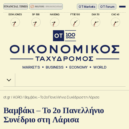
ΟΤ Markets
OT Forum
DOW JONES
SP 500
NASDAQ
FTSE 100
DAX 30
CAC 40
MARKETS
BUSINESS
ECONOMY
WORLD
Χ.Α.
ot.gr
/
AGRO
/
Βαμβάκι – Το 2ο Πανελλήνιο Συνέδριο στη Λάρισα
Βαμβάκι – Το 2ο Πανελλήνιο
Συνέδριο στη Λάρισα