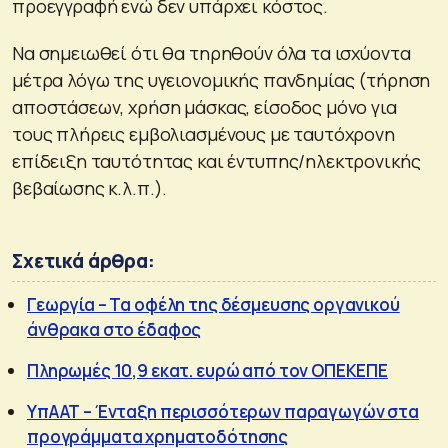
προεγγραφή ενώ δεν υπάρχει κόστος.
Να σημειωθεί ότι θα τηρηθούν όλα τα ισχύοντα
μέτρα λόγω της υγειονομικής πανδημίας (τήρηση
αποστάσεων, χρήση μάσκας, είσοδος μόνο για
τους πλήρεις εμβολιασμένους με ταυτόχρονη
επίδειξη ταυτότητας και έντυπης/ηλεκτρονικής
βεβαίωσης κ.λ.π.).
Σχετικά άρθρα:
Γεωργία – Τα οφέλη της δέσμευσης οργανικού
άνθρακα στο έδαφος
Πληρωμές 10,9 εκατ. ευρώ από τον ΟΠΕΚΕΠΕ
ΥπΑΑΤ – Ένταξη περισσότερων παραγωγών στα
προγράμματα χρηματοδότησης