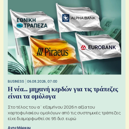
BUSINESS
06.08.2026, 07:00
Η νέα... μηχανή κερδών για τις τράπεζες
είναι τα ομόλογα
Στο τέλος του α΄ εξαμήνου 2026 η αξία του
χαρτοφυλακίου ομολόγων από τις συστημικές τράπεζες
είχε διαμορφωθεί σε 95 δισ. ευρώ
Αγης Μάρκου