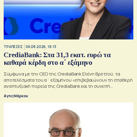
ΤΡΑΠΕΖΕΣ
06.08.2026, 18:13
CrediaBank: Στα 31,3 εκατ. ευρώ τα
καθαρά κέρδη στο α΄ εξάμηνο
Σύμφωνα με την CEO της CrediaBank Ελένη Βρεττού, τα
αποτελέσματα του α΄ εξαμήνου «επιβεβαιώνουν τη σταθερή
αναπτυξιακή πορεία της CrediaBank και τη συνεπή
υλοποίηση της στρατηγικής μας»
Αγης Μάρκου