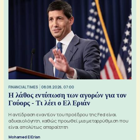
FINANCIAL TIMES
08.08.2026, 07:00
Η λάθος εντύπωση των αγορών για τον
Γούορς - Τι λέει ο Ελ Εριάν
Η αντίδραση εναντίον του προέδρου της Fed είναι
αδικαιολόγητη, καθώς προωθεί μια μεταρρύθμιση που
είναι απολύτως απαραίτητη
Mohamed El Erian