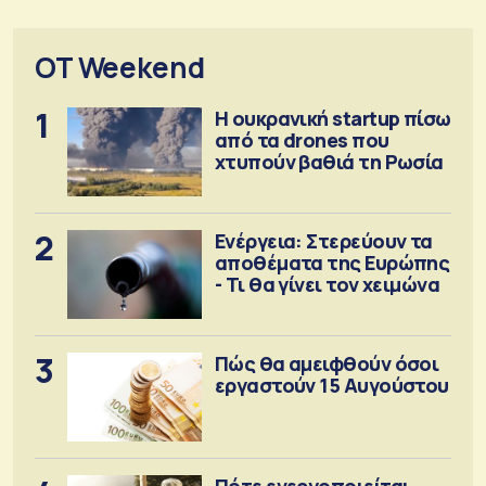
OT Weekend
1
Η ουκρανική startup πίσω
από τα drones που
χτυπούν βαθιά τη Ρωσία
2
Ενέργεια: Στερεύουν τα
αποθέματα της Ευρώπης
- Τι θα γίνει τον χειμώνα
3
Πώς θα αμειφθούν όσοι
εργαστούν 15 Αυγούστου
Πότε ενεργοποιείται