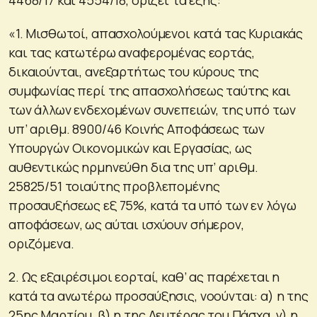
«1. Μισθωτοί, απασχολούμενοι κατά τας Κυριακάς
και τας κατωτέρω αναφερομένας εορτάς,
δικαιούνται, ανεξαρτήτως του κύρους της
συμφωνίας περί της απασχολήσεως ταύτης και
των άλλων ενδεχομένων συνεπειών, της υπό των
υπ’ αριθμ. 8900/46 Κοινής Αποφάσεως των
Υπουργών Οικονομικών και Εργασίας, ως
αυθεντικώς ηρμηνεύθη δια της υπ’ αριθμ.
25825/51 τοιαύτης προβλεπομένης
προσαυξήσεως εξ 75%, κατά τα υπό των εν λόγω
αποφάσεων, ως αύται ισχύουν σήμερον,
οριζόμενα.
2. Ως εξαιρέσιμοι εορταί, καθ’ ας παρέχεται η
κατά τα ανωτέρω προσαύξησις, νοούνται: α) η της
25ης Μαρτίου, β) η της Δευτέρας του Πάσχα, γ) η