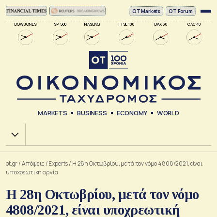
ΟΤ Markets
OT Forum
DOW JONES
SP 500
NASDAQ
FTSE 100
DAX 30
CAC 40
MARKETS
BUSINESS
ECONOMY
WORLD
Χ.Α.
ot.gr
/
Απόψεις
/
Experts
/
Η 28η Οκτωβρίου, μετά τον νόμο 4808/2021, είναι
υποχρεωτική αργία
Η 28η Οκτωβρίου, μετά τον νόμο
4808/2021, είναι υποχρεωτική