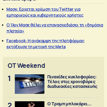
Μασκ: Ερχεται χρέωση του Twitter για
εμπορικούς και κυβερνητικούς χρήστες
Ο Ίλον Μασκ θέλει να επανασχεδιάσει τη «δημόσια
πλατεία»
Facebook: Η ανάκαμψη της πλατφόρμας
εκτόξευσε τη μετοχή της Meta
OT Weekend
1
Πινακίδες κυκλοφορίας:
Τέλος στις χρονοβόρες
διαδικασίες κατασκευής
2
Ο Τραμπ μπλοκάρει...