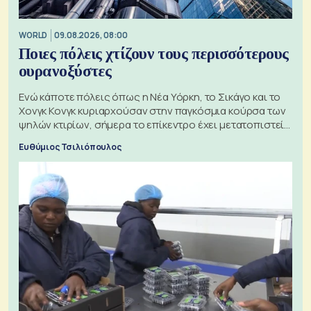
WORLD
09.08.2026, 08:00
Ποιες πόλεις χτίζουν τους περισσότερους
ουρανοξύστες
Ενώ κάποτε πόλεις όπως η Νέα Υόρκη, το Σικάγο και το
Χονγκ Κονγκ κυριαρχούσαν στην παγκόσμια κούρσα των
ψηλών κτιρίων, σήμερα το επίκεντρο έχει μετατοπιστεί
προς την Ασία
Ευθύμιος Τσιλιόπουλος