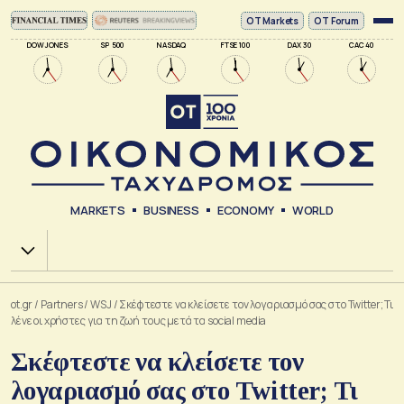
ΟΤ Markets
OT Forum
DOW JONES
SP 500
NASDAQ
FTSE 100
DAX 30
CAC 40
MARKETS
BUSINESS
ECONOMY
WORLD
Χ.Α.
ot.gr
/
Partners
/
WSJ
/
Σκέφτεστε να κλείσετε τον λογαριασμό σας στο Twitter; Τι
λένε οι χρήστες για τη ζωή τους μετά τα social media
Σκέφτεστε να κλείσετε τον
λογαριασμό σας στο Twitter; Τι