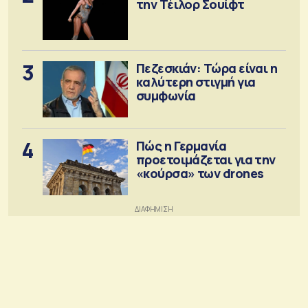
την Τέιλορ Σουίφτ
3
Πεζεσκιάν: Τώρα είναι η
καλύτερη στιγμή για
συμφωνία
4
Πώς η Γερμανία
προετοιμάζεται για την
«κούρσα» των drones