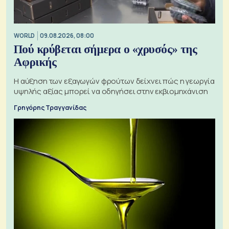
WORLD
09.08.2026, 08:00
Πού κρύβεται σήμερα ο «χρυσός» της
Αφρικής
Η αύξηση των εξαγωγών φρούτων δείχνει πώς η γεωργία
υψηλής αξίας μπορεί να οδηγήσει στην εκβιομηχάνιση
Γρηγόρης Τραγγανίδας