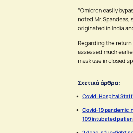
“Omicron easily bypas
noted Mr. Spandeas, s
originated in India a
Regarding the return 
assessed much earlier 
mask use in closed s
Σχετικά άρθρα:
Covid: Hospital Staf
Covid-19 pandemic in
109 intubated patien
2 dead in fire-fighti