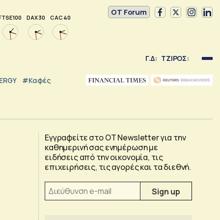
OT Forum
FTSE 100
DAX 30
CAC 40
Γ.Δ:
ΤΖΙΡΟΣ:
NERGY
#καφές
Εγγραφείτε στο OT Newsletter για την
καθημερινή σας ενημέρωση με
ειδήσεις από την οικονομία, τις
επιχειρήσεις, τις αγορές και τα διεθνή.