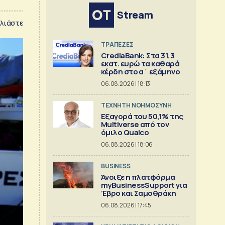
Stream
λιάστε
ΤΡΑΠΕΖΕΣ
CrediaBank: Στα 31,3
εκατ. ευρώ τα καθαρά
κέρδη στο α΄ εξάμηνο
06.08.2026 | 18:13
TΕΧΝΗΤΗ ΝΟΗΜΟΣΥΝΗ
Εξαγορά του 50,1% της
Multiverse από τον
όμιλο Qualco
06.08.2026 | 18:06
BUSINESS
Άνοιξε η πλατφόρμα
myBusinessSupport για
Έβρο και Σαμοθράκη
06.08.2026 | 17:45