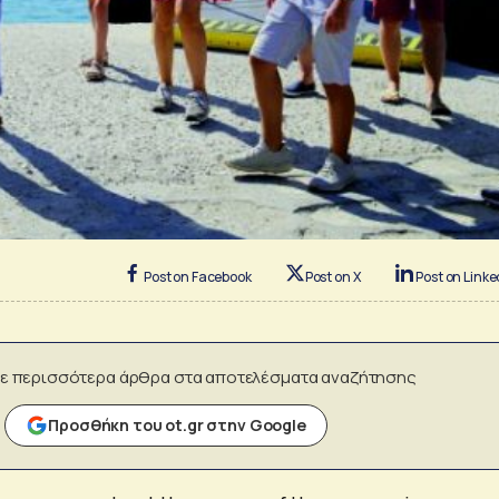
Post on Facebook
Post on X
Post on Linke
ε περισσότερα άρθρα στα αποτελέσματα αναζήτησης
Προσθήκη του ot.gr στην Google