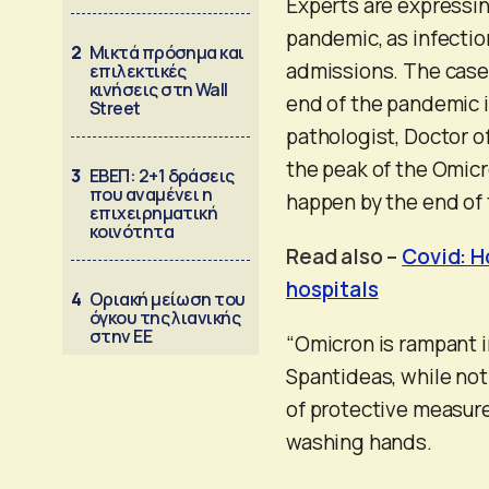
Experts are expressin
pandemic, as infection
2
Μικτά πρόσημα και
admissions. The cases
επιλεκτικές
κινήσεις στη Wall
end of the pandemic i
Street
pathologist, Doctor o
the peak of the Omicro
3
ΕΒΕΠ: 2+1 δράσεις
που αναμένει η
happen by the end of
επιχειρηματική
κοινότητα
Read also –
Covid: H
hospitals
4
Οριακή μείωση του
όγκου της λιανικής
στην ΕΕ
“Omicron is rampant i
Spantideas, while noti
of protective measur
washing hands.