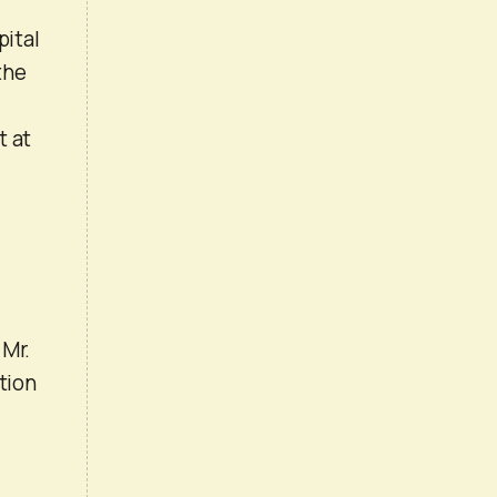
pital
the
t at
 Mr.
tion