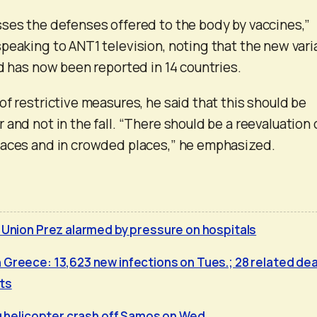
ses the defenses offered to the body by vaccines,”
peaking to ANT1 television, noting that the new vari
nd has now been reported in 14 countries.
of restrictive measures, he said that this should be
and not in the fall. “There should be a reevaluation 
paces and in crowded places,” he emphasized.
f Union Prez alarmed by pressure on hospitals
 Greece: 13,623 new infections on Tues.; 28 related de
ts
ng helicopter crash off Samos on Wed.