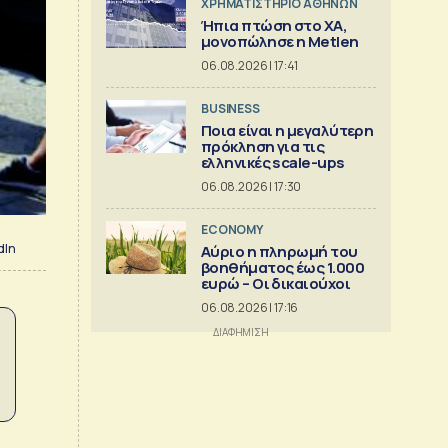
XΡΗΜΑΤΙΣΤΗΡΙΟ ΑΘΗΝΩΝ
Ήπια πτώση στο ΧΑ,
μονοπώλησε η Metlen
06.08.2026 | 17:41
BUSINESS
Ποια είναι η μεγαλύτερη
πρόκληση για τις
ελληνικές scale-ups
06.08.2026 | 17:30
ECONOMY
dIn
Αύριο η πληρωμή του
βοηθήματος έως 1.000
ευρώ – Oι δικαιούχοι
06.08.2026 | 17:16