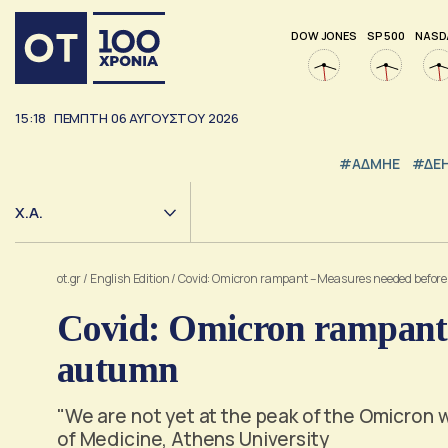
DOW JONES
SP 500
NASD
15:18
ΠΕΜΠΤΗ
06
ΑΥΓΟΥΣΤΟΥ
2026
#ΑΔΜΗΕ
#ΔΕ
Χ.Α.
ot.gr
/
English Edition
/
Covid: Omicron rampant – Measures needed befor
Covid: Omicron rampant 
autumn
"We are not yet at the peak of the Omicron 
of Medicine, Athens University