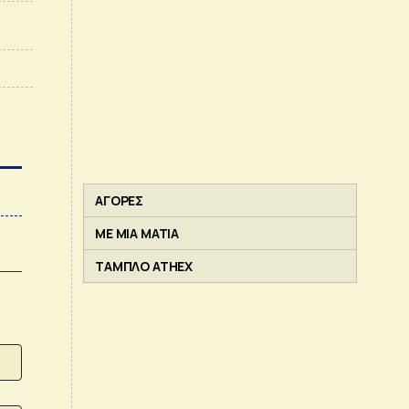
ΑΓΟΡΕΣ
ΜΕ ΜΙΑ ΜΑΤΙΑ
ΤΑΜΠΛΟ ATHEX