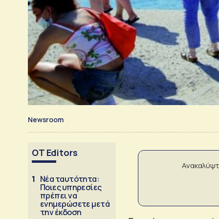
Newsroom
OT Editors
Ανακαλύψτ
1
Νέα ταυτότητα:
Ποιες υπηρεσίες
πρέπει να
ενημερώσετε μετά
την έκδοση