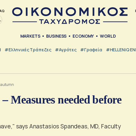
AQ
MARKETS
BUSINESS
ECONOMY
WORLD
Η
#ελληνικές Τράπεζες
#Αγρότες
#Γραφεία
#HELLENiQ E
e autumn
– Measures needed before
wave," says Anastasios Spandeas, MD, Faculty