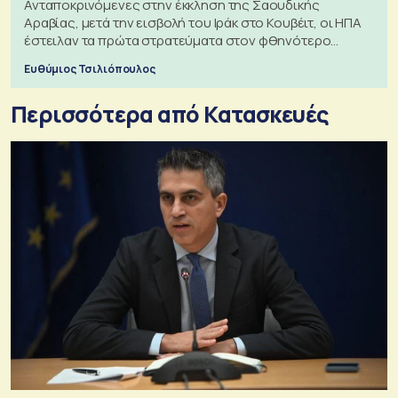
Ανταποκρινόμενες στην έκκληση της Σαουδικής
Αραβίας, μετά την εισβολή του Ιράκ στο Κουβέιτ, οι ΗΠΑ
έστειλαν τα πρώτα στρατεύματα στον φθηνότερο
πόλεμο της ιστορίας τους
Ευθύμιος Τσιλιόπουλος
Περισσότερα από Κατασκευές