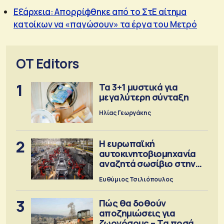
Εξάρχεια: Απορρίφθηκε από το ΣτΕ αίτημα
κατοίκων να «παγώσουν» τα έργα του Μετρό
OT Editors
1
Τα 3+1 μυστικά για
μεγαλύτερη σύνταξη
Ηλίας Γεωργάκης
2
Η ευρωπαϊκή
αυτοκινητοβιομηχανία
αναζητά σωσίβιο στην
Κίνα
Ευθύμιος Τσιλιόπουλος
3
Πώς θα δοθούν
αποζημιώσεις για
ζωονόσους – Τα ποσά