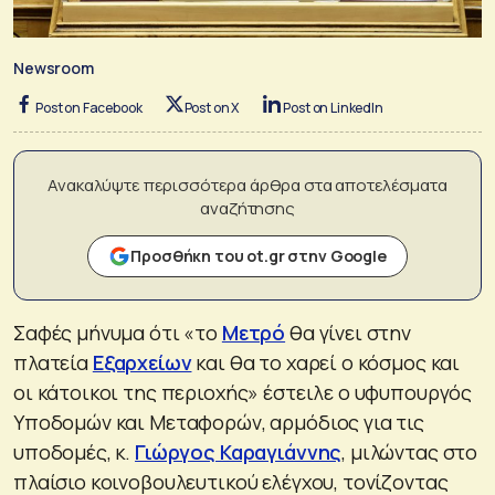
Newsroom
Post on Facebook
Post on X
Post on LinkedIn
Ανακαλύψτε περισσότερα άρθρα στα αποτελέσματα
αναζήτησης
Προσθήκη του ot.gr στην Google
Σαφές μήνυμα ότι «το
Μετρό
θα γίνει στην
πλατεία
Εξαρχείων
και θα το χαρεί ο κόσμος και
οι κάτοικοι της περιοχής» έστειλε ο υφυπουργός
Υποδομών και Μεταφορών, αρμόδιος για τις
υποδομές, κ.
Γιώργος Καραγιάννης
, μιλώντας στο
πλαίσιο κοινοβουλευτικού ελέγχου, τονίζοντας