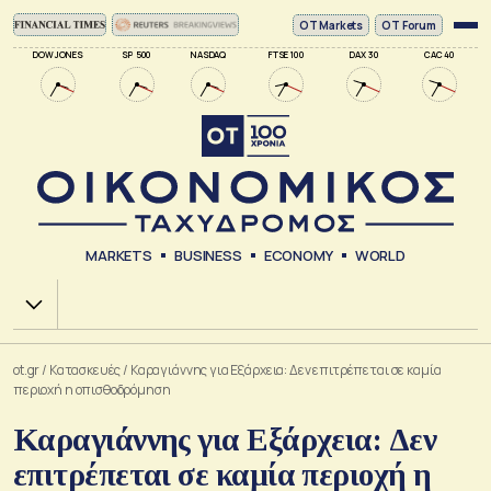
ΟΤ Markets
OT Forum
DOW JONES
SP 500
NASDAQ
FTSE 100
DAX 30
CAC 40
MARKETS
BUSINESS
ECONOMY
WORLD
Χ.Α.
ot.gr
/
Κατασκευές
/
Καραγιάννης για Εξάρχεια: Δεν επιτρέπεται σε καμία
περιοχή η οπισθοδρόμηση
Καραγιάννης για Εξάρχεια: Δεν
επιτρέπεται σε καμία περιοχή η