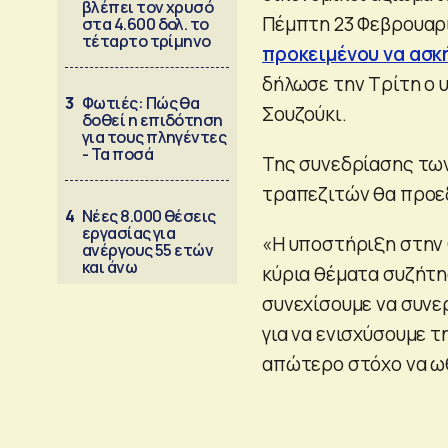
βλέπει τον χρυσό
Πέμπτη 23 Φεβρουαρί
στα 4.600 δολ. το
τέταρτο τρίμηνο
προκειμένου να ασκ
δήλωσε την Τρίτη ο 
3
Φωτιές: Πώς θα
Σουζούκι.
δοθεί η επιδότηση
για τους πληγέντες
- Τα ποσά
Της συνεδρίασης τω
τραπεζιτών θα προεδ
4
Νέες 8.000 θέσεις
εργασίας για
«Η υποστήριξη στην 
ανέργους 55 ετών
και άνω
κύρια θέματα συζήτη
συνεχίσουμε να συνε
για να ενισχύσουμε 
απώτερο στόχο να ω