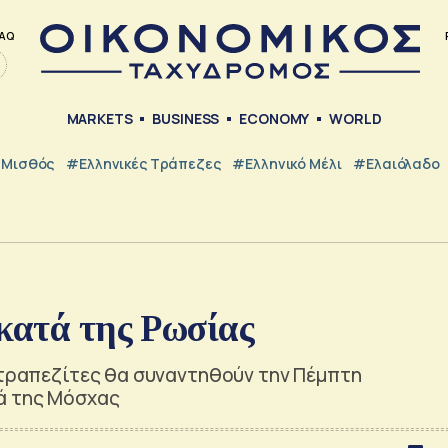
AQ
MARKETS
BUSINESS
ECONOMY
WORLD
Μισθός
#ελληνικές Τράπεζες
#Ελληνικό Μέλι
#Ελαιόλαδο
κατά της Ρωσίας
 τραπεζίτες θα συναντηθούν την Πέμπτη
ά της Μόσχας