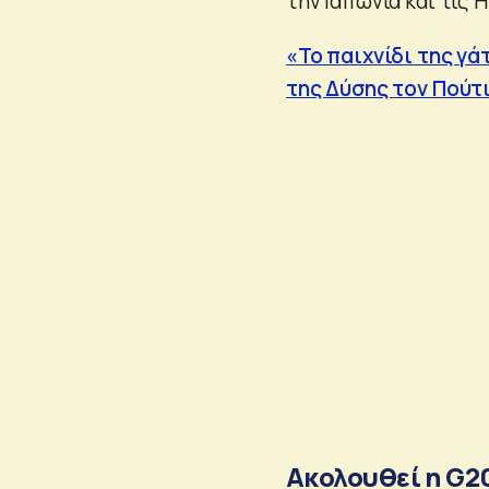
την Ιαπωνία και τις 
«Το παιχνίδι της γά
της Δύσης τον Πούτ
Ακολουθεί η G2