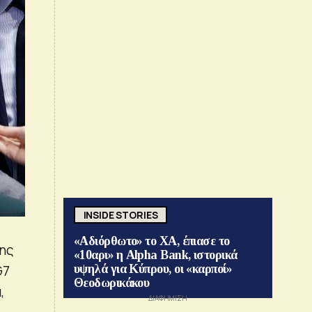
INSIDE STORIES
«Αδιόρθωτο» το ΧΑ, έπιασε το
της
«10αρι» η Alpha Bank, ιστορικά
G7
υψηλά για Κύπρου, οι «καρποί»
Θεοδωρικάκου
,