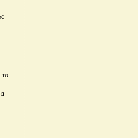
ως
 τα
τα