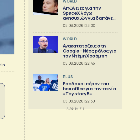
WORLD
Απώλειες για την
SpaceX λόγω
ανησυχιών για δαπάνες
ΑΙ
05.08.2026 | 23:00
WORLD
Ανακατατάξεις στη
Google - Νέος ρόλος για
τον Ντέμη Χασάμπη
05.08.2026 | 22:45
dIn
PLUS
Εσοδα και πέραν του
box office για την ταινία
«Toy story 5»
05.08.2026 | 22:30