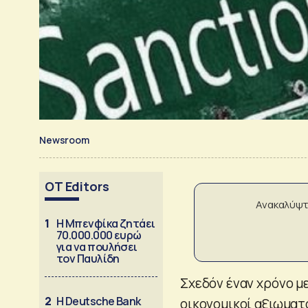
Newsroom
OT Editors
Ανακαλύψτ
1
Η Μπενφίκα ζητάει
70.000.000 ευρώ
για να πουλήσει
τον Παυλίδη
Σχεδόν έναν χρόνο μ
2
Η Deutsche Bank
οικονομικοί αξιωματ