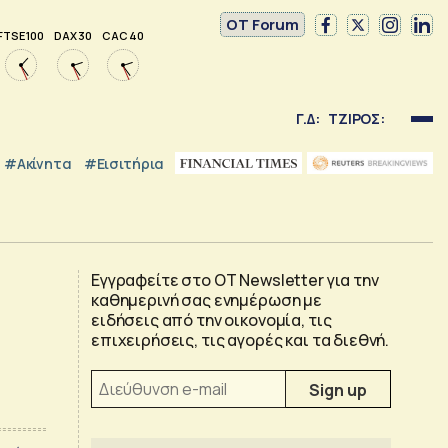
OT Forum
FTSE 100
DAX 30
CAC 40
Γ.Δ:
ΤΖΙΡΟΣ:
#Ακίνητα
#εισιτήρια
Εγγραφείτε στο OT Newsletter για την
καθημερινή σας ενημέρωση με
ειδήσεις από την οικονομία, τις
επιχειρήσεις, τις αγορές και τα διεθνή.