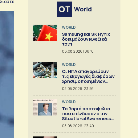
λιάστε
World
WORLD
Samsung και SK Hynix
δοκιμάζουν κινεζικά
τσιπ
06.08.2026 | 06:10
WORLD
Οι ΗΠΑ απαγορεύουν
τις εξαγωγές διαφόρων
χρησιμοποιημένων
κρίσιμων ορυκτών
05.08.2026 | 23:56
WORLD
Τα βαριά πορτοφόλια
που επένδυσαν στην
Situational Awareness
πριν καταρρεύσει
05.08.2026 | 23:40