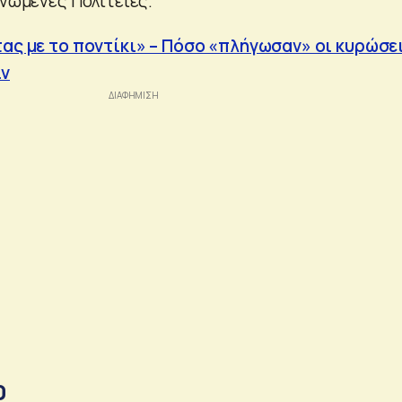
Ηνωμένες Πολιτείες.
τας με το ποντίκι» – Πόσο «πλήγωσαν» οι κυρώσε
ιν
0