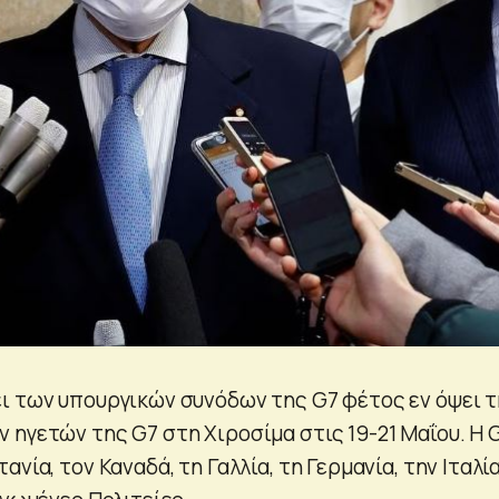
ι των υπουργικών συνόδων της G7 φέτος εν όψει 
 ηγετών της G7 στη Χιροσίμα στις 19-21 Μαΐου. Η 
νία, τον Καναδά, τη Γαλλία, τη Γερμανία, την Ιταλία