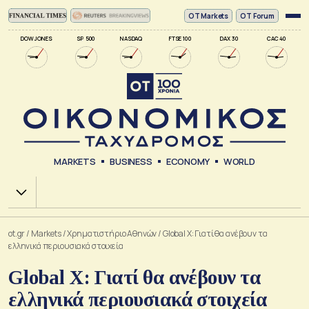
ΟΤ Markets
OT Forum
DOW JONES
SP 500
NASDAQ
FTSE 100
DAX 30
CAC 40
MARKETS
BUSINESS
ECONOMY
WORLD
Χ.Α.
ot.gr
/
Markets
/
Xρηματιστήριο Αθηνών
/
Global X: Γιατί θα ανέβουν τα
ελληνικά περιουσιακά στοιχεία
Global X: Γιατί θα ανέβουν τα
ελληνικά περιουσιακά στοιχεία