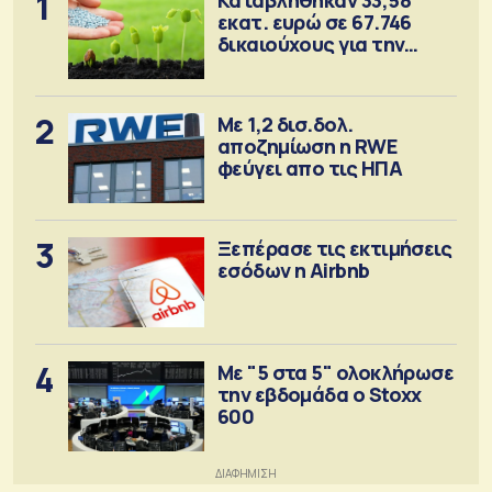
1
εκατ. ευρώ σε 67.746
δικαιούχους για την
αγορά λιπασμάτων
2
Με 1,2 δισ.δολ.
αποζημίωση η RWE
φεύγει απο τις ΗΠΑ
3
Ξεπέρασε τις εκτιμήσεις
εσόδων η Airbnb
4
Με "5 στα 5" ολοκλήρωσε
την εβδομάδα ο Stoxx
600