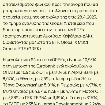
αποτελέσματος φιλικού προς την αγορά που θα
μπορούσε να ευνοήσει τα ελληνικά περιουσιακά
στοιχεία, εκτίμησε σε σχόλιό της στις 28.4.2023,
το τμήμα ανάλυσης της Global X, εταιρεία που
δραστηριοποιείται στον τομέα των ETFs
(Διαπραγματεύσιμα Αμοιβαία Κεφάλαια-ΔΑΚ),
διαθέτοντας μάλιστα το ETF, Global X MSCI
Greece ETF (GREK).
Η μεγαλύτερη θέση του «GREK», είναι με 10,93%
στην μετοχή της Eurobank, ενώ ακολουθούν ο
ΟΠΑΠ με 10,93%, ο ΟΤΕ με 8,24%, η Alpha Bank με
8,07%, η Εθνική, με 7,6%, η Jumpo με 5,42%, η
Τέρνα Ενεργειακή με 5,01%, η Πειραιώς με 4,97%, ο
Μυτιληναίος με 4,87%, η ΔΕΗ με 4,54% η Motor Oil
με 3,88%, η ΓΕΚ ΤΕΡΝΑ με 3,39%, η Τιτάν με 3,15%,
τα ΕΛΠΕ με 2,35% η Lamda Development με 2,24%,