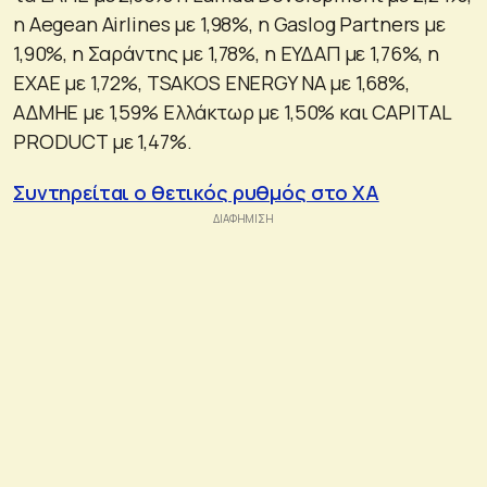
η Aegean Airlines με 1,98%, η Gaslog Partners με
1,90%, η Σαράντης με 1,78%, η ΕΥΔΑΠ με 1,76%, η
ΕΧΑΕ με 1,72%, TSAKOS ENERGY NA με 1,68%,
ΑΔΜΗΕ με 1,59% Ελλάκτωρ με 1,50% και CAPITAL
PRODUCT με 1,47%.
Συντηρείται ο θετικός ρυθμός στο ΧΑ