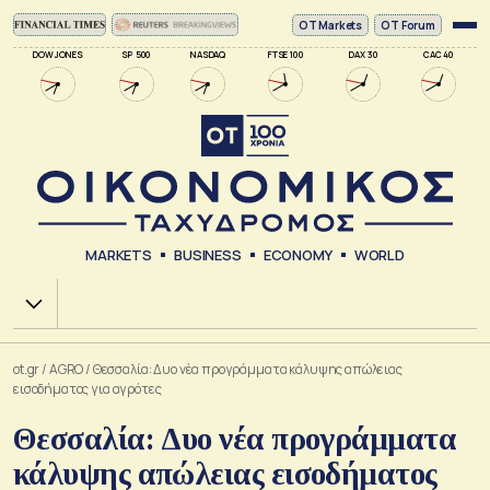
ΟΤ Markets
OT Forum
DOW JONES
SP 500
NASDAQ
FTSE 100
DAX 30
CAC 40
MARKETS
BUSINESS
ECONOMY
WORLD
Χ.Α.
ot.gr
/
AGRO
/
Θεσσαλία: Δυο νέα προγράμματα κάλυψης απώλειας
εισοδήματος για αγρότες
Θεσσαλία: Δυο νέα προγράμματα
κάλυψης απώλειας εισοδήματος