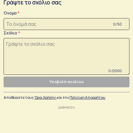
Γράψτε το σχόλιο σας
Όνομα
0 /50
Σχόλιο
0 /2000
Υποβολή σχολίου
Αποδέχεστε τους
Όροι Χρήσης
και την
Πολιτικη Απορρήτου