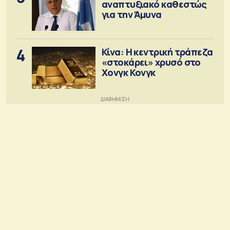
αναπτυξιακό καθεστώς
για την Άμυνα
4
Κίνα: Η κεντρική τράπεζα
«στοκάρει» χρυσό στο
Χονγκ Κονγκ