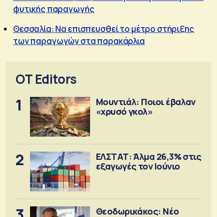
φυτικής παραγωγής
Θεσσαλία: Να επισπευσθεί το μέτρο στήριξης
των παραγωγών στα παρακάρλια
OT Editors
1
Μουντιάλ: Ποιοι έβαλαν
«χρυσό γκολ»
2
ΕΛΣΤΑΤ: Άλμα 26,3% στις
εξαγωγές τον Ιούνιο
3
Θεοδωρικάκος: Νέο