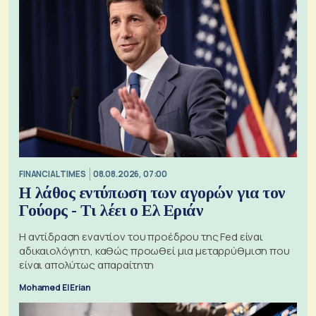
FINANCIAL TIMES
08.08.2026, 07:00
Η λάθος εντύπωση των αγορών για τον
Γούορς - Τι λέει ο Ελ Εριάν
Η αντίδραση εναντίον του προέδρου της Fed είναι
αδικαιολόγητη, καθώς προωθεί μια μεταρρύθμιση που
είναι απολύτως απαραίτητη
Mohamed El Erian