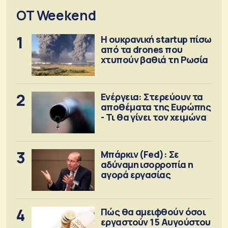
OT Weekend
1
Η ουκρανική startup πίσω
από τα drones που
χτυπούν βαθιά τη Ρωσία
2
Ενέργεια: Στερεύουν τα
αποθέματα της Ευρώπης
- Τι θα γίνει τον χειμώνα
3
Μπάρκιν (Fed): Σε
αδύναμη ισορροπία η
αγορά εργασίας
4
Πώς θα αμειφθούν όσοι
εργαστούν 15 Αυγούστου