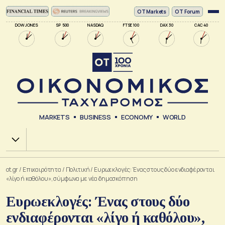
ΟΤ Markets
OT Forum
DOW JONES
SP 500
NASDAQ
FTSE 100
DAX 30
CAC 40
MARKETS
BUSINESS
ECONOMY
WORLD
Χ.Α.
ot.gr
/
Επικαιρότητα
/
Πολιτική
/
Ευρωεκλογές: Ένας στους δύο ενδιαφέρονται
«λίγο ή καθόλου», σύμφωνα με νέα δημοσκόπηση
Ευρωεκλογές: Ένας στους δύο
ενδιαφέρονται «λίγο ή καθόλου»,