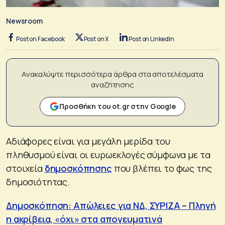
Newsroom
Post on Facebook
Post on X
Post on LinkedIn
Ανακαλύψτε περισσότερα άρθρα στα αποτελέσματα
αναζήτησης
Προσθήκη του ot.gr στην Google
Αδιάφορες είναι για μεγάλη μερίδα του
πληθυσμού είναι οι ευρωεκλογές σύμφωνα με τα
στοιχεία
δημοσκόπησης
που βλέπει το φως της
δημοσιότητας.
Δημοσκόπηση: Απώλειες για ΝΔ, ΣΥΡΙΖΑ – Πληγή
η ακρίβεια, «όχι» στα απογευματινά