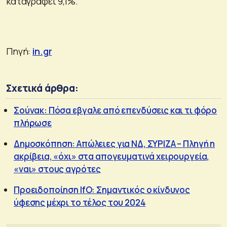
καταγράφει 9,1%.
Πηγή:
in.gr
Σχετικά άρθρα:
Σούνακ: Πόσα εβγαλε από επενδύσεις και τι φόρο
πλήρωσε
Δημοσκόπηση: Απώλειες για ΝΔ, ΣΥΡΙΖΑ – Πληγή η
ακρίβεια, «όχι» στα απογευματινά χειρουργεία,
«ναι» στους αγρότες
Προειδοποίηση IfO: Σημαντικός ο κίνδυνος
ύφεσης μέχρι το τέλος του 2024