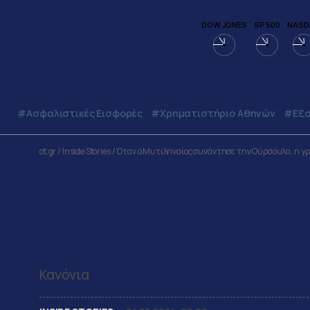
DOW JONES
SP 500
NASD
06:54
ΣΑΒΒΑΤΟ
08
ΑΥΓΟΥΣΤΟΥ
2026
#Ασφαλιστικές Εισφορές
#Χρηματιστήριο Αθηνών
#εξα
ot.gr
/
Inside Stories
/
Όταν ο Μυτιληναίος συνάντησε την Ούρσουλα, η γ
Όταν ο Μυτιληναίος συν
γραβάτα Παπαλεξόπουλου
ΕΤΑΔ καλεί ΤΑΙΠΕΔ
Κανόνια