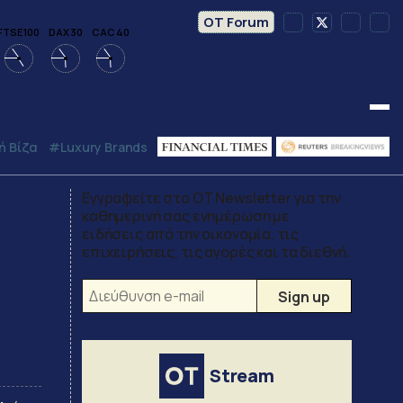
OT Forum
FTSE 100
DAX 30
CAC 40
Γ.Δ:
ΤΖΙΡΟΣ:
 Βίζα
#luxury Brands
Εγγραφείτε στο OT Newsletter για την
καθημερινή σας ενημέρωση με
ειδήσεις από την οικονομία, τις
επιχειρήσεις, τις αγορές και τα διεθνή.
 η
Stream