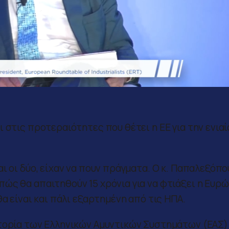
 στις προτεραιότητες που θέτει η ΕΕ για την ενιαί
ι οι δύο, είχαν να πουν πράγματα. Ο κ. Παπαλεξόπο
ώς θα απαιτηθούν 15 χρόνια για να φτιάξει η Ευρ
α είναι και πάλι εξαρτημένη από τις ΗΠΑ.
στορία των Ελληνικών Αμυντικών Συστημάτων (ΕΑΣ)