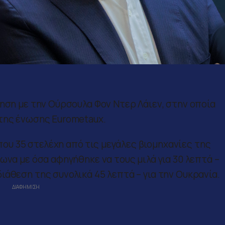
τηση με την Ούρσουλα Φον Ντερ Λάιεν, στην οποία
 της ένωσης Eurometaux.
υ 35 στελέχη από τις μεγάλες βιομηχανίες της
ωνα με όσα αφηγήθηκε να τους μιλά για 30 λεπτά –
ιάθεση της συνολικά 45 λεπτά – για την Ουκρανία.