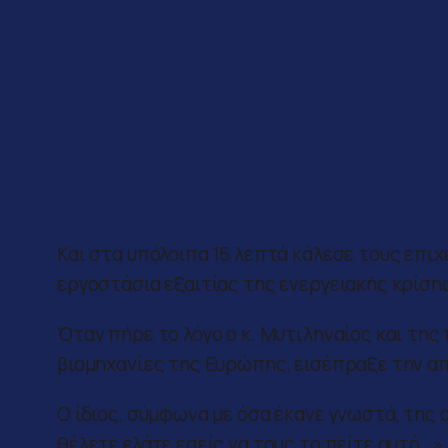
Και στα υπόλοιπα 15 λεπτά κάλεσε τους επιχε
εργοστάσια εξαιτίας της ενεργειακής κρίσης
Όταν πήρε το λόγο ο κ. Μυτιληναίος και τη
βιομηχανίες της Ευρώπης, εισέπραξε την α
Ο ίδιος, σύμφωνα με όσα έκανε γνωστά, της
θέλετε ελάτε εσείς να τους το πείτε αυτό…»