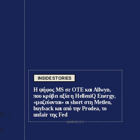
INSIDE STORIES
Η ψήφος MS σε ΟΤΕ και Allwyn,
που κρύβει αξία η HelleniQ Energy,
«μαζεύονται» οι short στη Metlen,
buyback και από την Prodea, το
τος…»
unfair της Fed
Αν