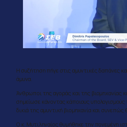
Οι αμυντικές δαπάνες και τα ΕΑΣ
Η συζήτηση πήγε στις αμυντικές δαπάνες και
άμυνα.
Άνθρωποι της αγοράς και της βιομηχανίας κα
σημείωσε κάνοντας κάποιους υπολογισμούς π
δικιά της αμυντική βιομηχανία και συνεπώς θ
Ο κ. Μυτιληναίος θυμήθηκε την πονεμένη ι