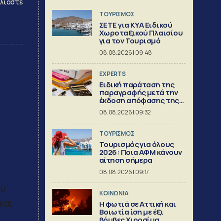
λιάστε
ΤΟΥΡΙΣΜΟΣ
ΣΕΤΕ για ΚΥΑ Ειδικού
Χωροταξικού Πλαισίου
dIn
για τον Τουρισμό
08.08.2026 | 09:48
EXPERTS
Ειδική παράταση της
παραγραφής μετά την
έκδοση απόφασης της
Διεύθυνσης Επίλυσης
08.08.2026 | 09:32
Διαφορών [Μέρος 6ο]
ΤΟΥΡΙΣΜΟΣ
Τουρισμός για όλους
2026: Ποια ΑΦΜ κάνουν
αίτηση σήμερα
08.08.2026 | 09:17
ου
ΚΟΙΝΩΝΙΑ
και
Η φωτιά σε Αττική και
Βοιωτία ίση με έξι
βόμβες Χιροσίμα