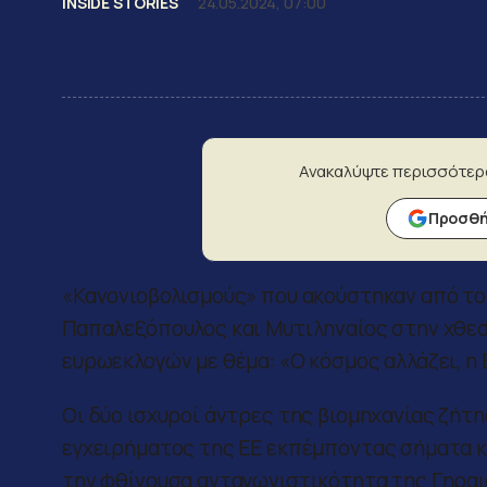
INSIDE STORIES
24.05.2024, 07:00
Newsroom
Ανακαλύψτε περισσότερ
Προσθήκ
«Κανονιοβολισμούς» που ακούστηκαν από το
Παπαλεξόπουλος και Μυτιληναίος στην χθεσ
ευρωεκλογών με θέμα: «Ο κόσμος αλλάζει, η
Οι δύο ισχυροί άντρες της βιομηχανίας ζήτ
εγχειρήματος της ΕΕ εκπέμποντας σήματα κι
την φθίνουσα ανταγωνιστικότητα της Γηραιάς