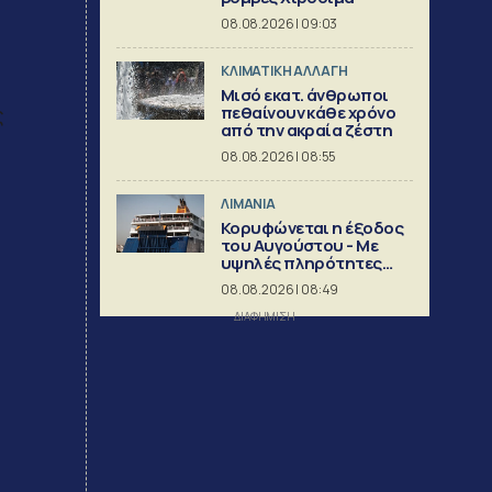
08.08.2026 | 09:03
ΚΛΙΜΑΤΙΚΗ ΑΛΛΑΓΗ
Μισό εκατ. άνθρωποι
ς
πεθαίνουν κάθε χρόνο
από την ακραία ζέστη
08.08.2026 | 08:55
ΛΙΜΑΝΙΑ
Κορυφώνεται η έξοδος
του Αυγούστου - Με
υψηλές πληρότητες
αναχωρούν τα πλοία
08.08.2026 | 08:49