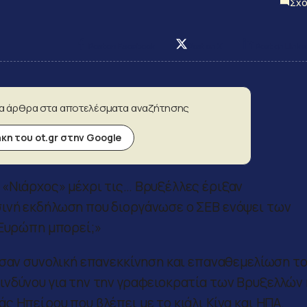
Σχο
Post on Facebook
Post on X
Post on Linke
α άρθρα στα αποτελέσματα αναζήτησης
η του ot.gr στην Google
 «Νιάρχος» μέχρι τις… Βρυξέλλες έριξαν
ινή εκδήλωση που διοργάνωσε ο ΣΕΒ ενόψει των
 Ευρώπη μπορεί;»
ησαν συνολική επανεκκίνηση και επαναθεμελίωση τ
νδύνου για την την γραφειοκρατία των Βρυξελλών 
 Ηπείρου που βλέπει με το κιάλι Κίνα και ΗΠΑ.