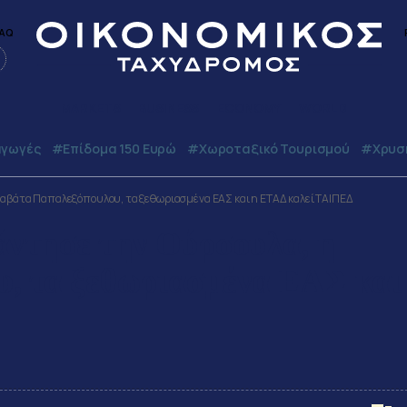
AQ
MARKETS
BUSINESS
ECONOMY
WORLD
γωγές
#Επίδομα 150 Ευρώ
#Χωροταξικό Τουρισμού
#Χρυσή
ραβάτα Παπαλεξόπουλου, τα ξεθωριασμένα ΕΑΣ και η ΕΤΑΔ καλεί ΤΑΙΠΕΔ
άντησε την Ούρσουλα, η
, τα ξεθωριασμένα ΕΑΣ και