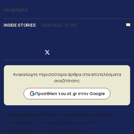
Λειψυδρία
INSIDE STORIES
29.06.2024, 07:00
Newsroom
Post on Facebook
Post on X
Post on LinkedIn
Ανακαλύψτε περισσότερα άρθρα στα αποτελέσματα
αναζήτησης
Προσθήκη του ot.gr στην Google
Η κλιματική κρίση έχει προκαλέσει μεγάλες
επιπτώσεις στο περιβάλλον και στην
καθημερινότητα των ανθρώπων.