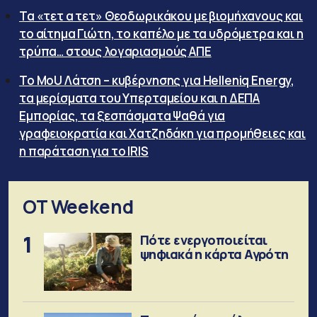
Τα «τετ α τετ» Θεοδωρικάκου με βιομήχανους και
το αίτημα Γιώτη, το καπέλο με τα υδρόμετρα και η
τρύπα… στους λογαριασμούς ΑΠΕ
Το MoU Λάτση – κυβέρνησης για Helleniq Energy,
τα μερίσματα του Υπερταμείου και η ΔΕΠΑ
Εμπορίας, τα ξεσπάσματα Ψαθά για
γραφειοκρατία και Χατζηδάκη για προμήθειες και
η παράταση για το IRIS
OT Weekend
1
Πότε ενεργοποιείται
ψηφιακά η κάρτα Αγρότη