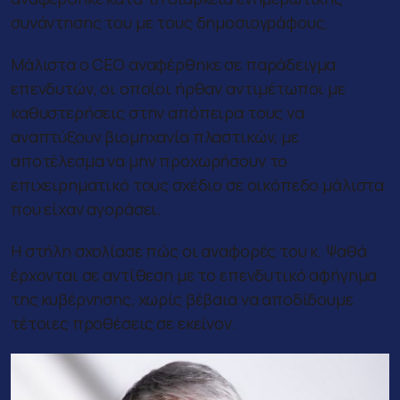
συνάντησης του με τους δημοσιογράφους.
Μάλιστα ο CEO αναφέρθηκε σε παράδειγμα
επενδυτών, οι οποίοι ήρθαν αντιμέτωποι με
καθυστερήσεις στην απόπειρα τους να
αναπτύξουν βιομηχανία πλαστικών, με
αποτέλεσμα να μην προχωρήσουν το
επιχειρηματικό τους σχέδιο σε οικόπεδο μάλιστα
που είχαν αγοράσει.
Η στήλη σχολίασε πώς οι αναφορές του κ. Ψαθά
έρχονται σε αντίθεση με το επενδυτικό αφήγημα
της κυβέρνησης, χωρίς βέβαια να αποδίδουμε
τέτοιες προθέσεις σε εκείνον.