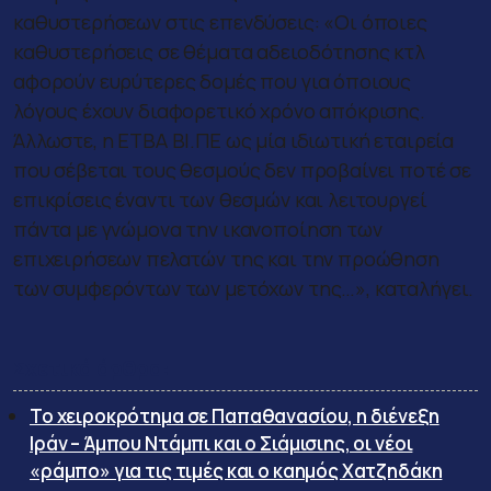
καθυστερήσεων στις επενδύσεις: «Οι όποιες
καθυστερήσεις σε θέματα αδειοδότησης κτλ
αφορούν ευρύτερες δομές που για όποιους
λόγους έχουν διαφορετικό χρόνο απόκρισης.
Άλλωστε, η ΕΤΒΑ ΒΙ.ΠΕ ως μία ιδιωτική εταιρεία
που σέβεται τους θεσμούς δεν προβαίνει ποτέ σε
επικρίσεις έναντι των θεσμών και λειτουργεί
πάντα με γνώμονα την ικανοποίηση των
επιχειρήσεων πελατών της και την προώθηση
των συμφερόντων των μετόχων της…», καταλήγει.
Σχετικά άρθρα:
Το χειροκρότημα σε Παπαθανασίου, η διένεξη
Ιράν – Άμπου Ντάμπι και ο Σιάμισιης, οι νέοι
«ράμπο» για τις τιμές και ο καημός Χατζηδάκη