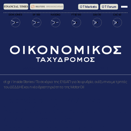
ΟΤ Markets
OT Forum
DOW JONES
SP 500
NASDAQ
FTSE 100
DAX 30
CAC 40
MARKETS
BUSINESS
ECONOMY
WORLD
ot.gr
/
Inside Stories
/
Τα σενάρια της ΕΥΔΑΠ για λειψυδρία, οι έξυπνοι μετρητές
του ΔΕΔΔΗΕ και η νέα δραστηριότητα της Motor Oil
Τα σενάρια της ΕΥΔΑΠ για
λειψυδρία, οι έξυπνοι μετρητές του
ΔΕΔΔΗΕ και η νέα
δραστηριότητα της Motor Oil