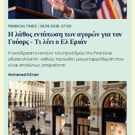
FINANCIAL TIMES
08.08.2026, 07:00
Η λάθος εντύπωση των αγορών για τον
Γούορς - Τι λέει ο Ελ Εριάν
Η αντίδραση εναντίον του προέδρου της Fed είναι
αδικαιολόγητη, καθώς προωθεί μια μεταρρύθμιση που
είναι απολύτως απαραίτητη
Mohamed El Erian