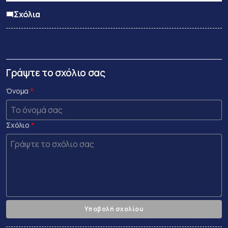
Σχόλια
Γράψτε το σχόλιο σας
Όνομα
0 /50
Σχόλιο
0 /2000
Υποβολή σχολίου