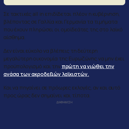
Σε τακτικές all in επιδίδεται πλέον η κυβέρνηση,
βλέποντας σε Γαλλία και Γερμανία τα τιμήματα
που έχουν πληρώσει οι ομοϊδεάτες της στο λαϊκό
αίσθημα.
Δεν είναι εύκολο να βλέπεις τη δεύτερη
μεγαλύτερη οικονομία της Ευρωζώνης να μην έχει
προϋπολογισμό και την
πρώτη να νιώθει την
ανάσα των ακροδεξιών λαϊκιστών.
Και να πηγαίνει σε πρόωρες εκλογές, αν και αυτό
προς ώρας δεν σημαίνει και τίποτα.