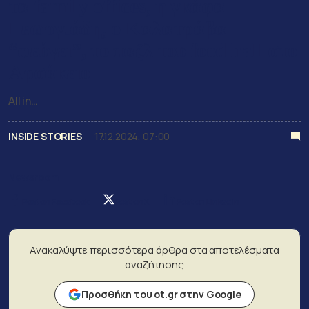
τα family offices, η γκάφα
Γεωργιάδη, ο Καλατράβα
“φεύγει”, το παζλ του food hall στο
Αρσάκειο
All in…
INSIDE STORIES
17.12.2024, 07:00
Newsroom
Post on Facebook
Post on X
Post on LinkedIn
Ανακαλύψτε περισσότερα άρθρα στα αποτελέσματα
αναζήτησης
Προσθήκη του ot.gr στην Google