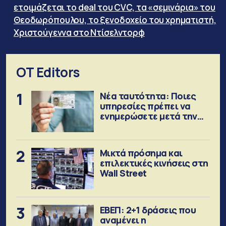
ετοιμάζεται το deal του CVC, τα «σεμινάρια» του
Θεοδωρόπουλου, το ξενοδοχείο του χρηματιστή,
Χριστούγεννα στο Ντίσελντορφ
OT Editors
1
Νέα ταυτότητα: Ποιες
υπηρεσίες πρέπει να
ενημερώσετε μετά την
έκδοση
2
Μικτά πρόσημα και
επιλεκτικές κινήσεις στη
Wall Street
3
ΕΒΕΠ: 2+1 δράσεις που
αναμένει η