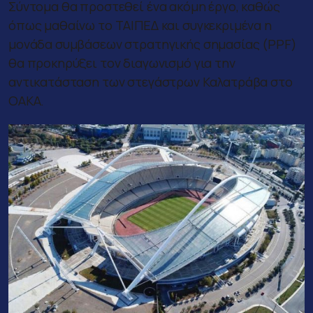
Σύντομα θα προστεθεί ένα ακόμη έργο, καθώς
όπως μαθαίνω το ΤΑΙΠΕΔ και συγκεκριμένα η
μονάδα συμβάσεων στρατηγικής σημασίας (PPF)
θα προκηρύξει τον διαγωνισμό για την
αντικατάσταση των στεγάστρων Καλατράβα στο
ΟΑΚΑ.