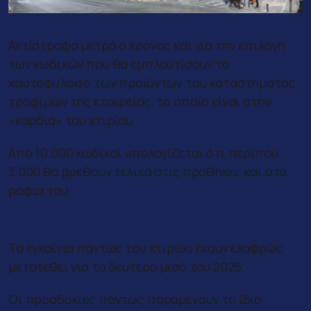
Αντίστροφα μετρά ο χρόνος και για την επιλογή
των κωδικών που θα εμπλουτίσουν το
χαρτοφυλάκιο των προϊόντων του καταστήματος
τροφίμων της εταιρείας, το οποίο είναι στην
«καρδιά» του κτιρίου.
Από 10.000 κωδικοί υπολογίζεται ότι περίπου
3.000 θα βρεθούν τελικά στις προθήκες και στα
ράφια του.
Θερινά τα εγκαίνια
Τα εγκαίνια πάντως του κτιρίου έχουν ελαφρώς
μετατεθεί για το δεύτερο μισό του 2025.
Οι προσδοκίες πάντως παραμένουν το ίδιο