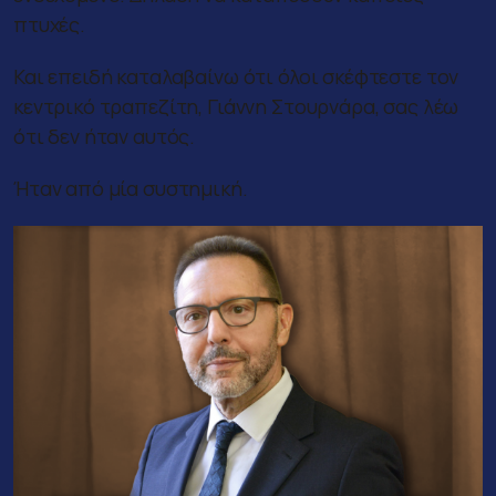
πτυχές.
Και επειδή καταλαβαίνω ότι όλοι σκέφτεστε τον
κεντρικό τραπεζίτη, Γιάννη Στουρνάρα, σας λέω
ότι δεν ήταν αυτός.
Ήταν από μία συστημική.