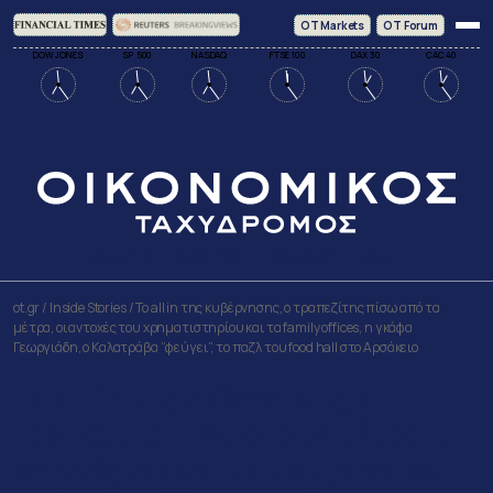
ΟΤ Markets
OT Forum
DOW JONES
SP 500
NASDAQ
FTSE 100
DAX 30
CAC 40
MARKETS
BUSINESS
ECONOMY
WORLD
ot.gr
/
Inside Stories
/
Το all in της κυβέρνησης, ο τραπεζίτης πίσω από τα
μέτρα, οι αντοχές του χρηματιστηρίου και τα family offices, η γκάφα
Γεωργιάδη, ο Καλατράβα “φεύγει”, το παζλ του food hall στο Αρσάκειο
Το all in της κυβέρνησης, ο
τραπεζίτης πίσω από τα μέτρα, οι
αντοχές του χρηματιστηρίου και