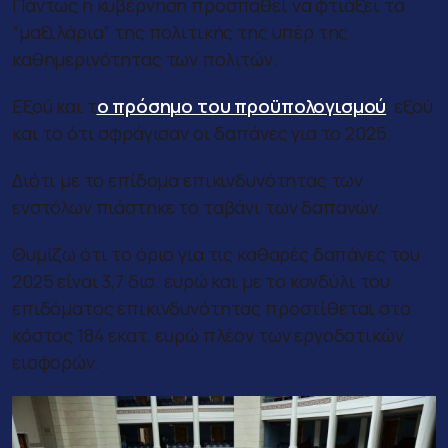
Πάντως η κυβέρνηση προσπαθεί να φτιάξει τα
“μαξιλάρια” της πολιτικής της υπέρ της
καθημερινότητας των πολιτών.
Εξού και τ
ο πρόσημο του προϋπολογισμού
, εξού
και το ότι σφράγισαν οι δαπάνες για το 2025.
Διότι με το επίδομα επικινδυνότητας των
ενστόλων πιάστηκε το ταβάνι των δαπανών.
Θυμίζω ότι το όριο για τις καθαρές δαπάνες του
2025 είναι 3,7 δισ. ευρώ και με το κονδύλι του
επιδόματος επικινδυνότητας προστίθεται στο
κόστος 184 εκατ. ευρώ πλέον των εργοδοτικών
εισφορών.