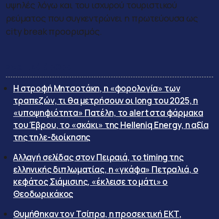
υψηλές λόγω και του ισχυρού τουριστικού
ρεύματος που συγκεντρώνει η πρωτεύουσα ως
city break προορισμός.
Σχετικά άρθρα:
Η στροφή Μητσοτάκη, η «φορολογία» των
τραπεζών, τι θα μετρήσουν οι long του 2025, η
«υποψηφιότητα» Πατέλη, το alert στα φάρμακα
του Έβρου, το «σκάκι» της Helleniq Energy, η αξία
της τηλε-διοίκησης
Αλλαγή σελίδας στον Πειραιά, το timing της
ελληνικής διπλωματίας, η «γκάφα» Πετραλιά, ο
κεφάτος Σιάμισιης, «έκλεισε το μάτι» ο
Θεοδωρικάκος
Θυμήθηκαν τον Τσίπρα, η προσεκτική ΕΚΤ,