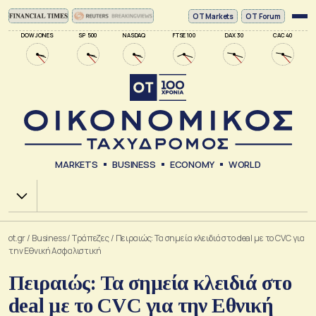
ΟΤ Markets
OT Forum
DOW JONES
SP 500
NASDAQ
FTSE 100
DAX 30
CAC 40
MARKETS
BUSINESS
ECONOMY
WORLD
Χ.Α.
ot.gr
/
Business
/
Τράπεζες
/
Πειραιώς: Τα σημεία κλειδιά στο deal με το CVC για
την Εθνική Ασφαλιστική
Πειραιώς: Τα σημεία κλειδιά στο
deal με το CVC για την Εθνική