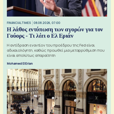
FINANCIAL TIMES
08.08.2026, 07:00
Η λάθος εντύπωση των αγορών για τον
Γούορς - Τι λέει ο Ελ Εριάν
Η αντίδραση εναντίον του προέδρου της Fed είναι
αδικαιολόγητη, καθώς προωθεί μια μεταρρύθμιση που
είναι απολύτως απαραίτητη
Mohamed El Erian