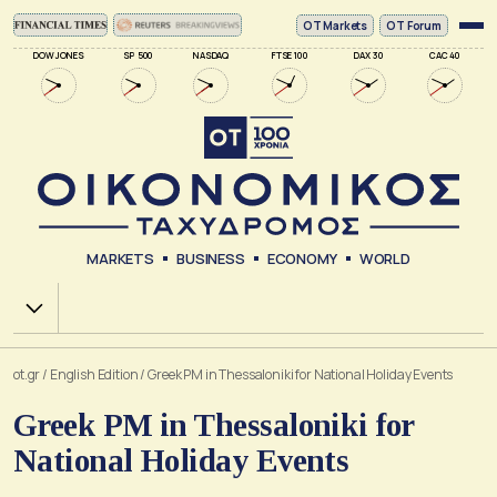
ΟΤ Markets
OT Forum
DOW JONES
SP 500
NASDAQ
FTSE 100
DAX 30
CAC 40
MARKETS
BUSINESS
ECONOMY
WORLD
Χ.Α.
ot.gr
/
English Edition
/
Greek PM in Thessaloniki for National Holiday Events
Greek PM in Thessaloniki for
National Holiday Events