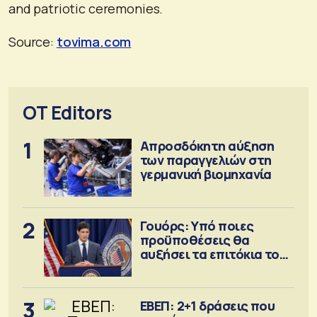
and patriotic ceremonies.
Source:
tovima.com
OT Editors
1
Απροσδόκητη αύξηση
των παραγγελιών στη
γερμανική βιομηχανία
2
Γουόρς: Υπό ποιες
προϋποθέσεις θα
αυξήσει τα επιτόκια τον
Σεπτέμβριο
3
ΕΒΕΠ: 2+1 δράσεις που