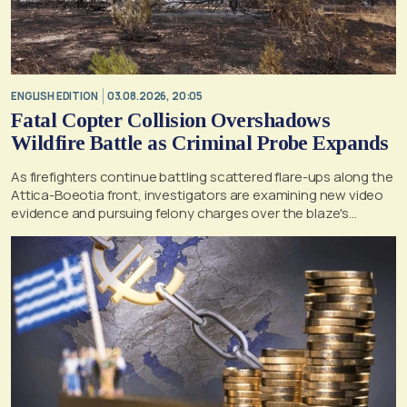
ENGLISH EDITION
03.08.2026, 20:05
Fatal Copter Collision Overshadows
Wildfire Battle as Criminal Probe Expands
As firefighters continue battling scattered flare-ups along the
Attica-Boeotia front, investigators are examining new video
evidence and pursuing felony charges over the blaze's
suspected origin