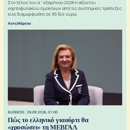
Στο τέλος του α΄ εξαμήνου 2026 η αξία του
χαρτοφυλακίου ομολόγων από τις συστημικές τράπεζες
είχε διαμορφωθεί σε 95 δισ. ευρώ
Αγης Μάρκου
BUSINESS
06.08.2026, 07:00
Πώς το ελληνικό γιαούρτι θα
«χρυσώσει» τη ΜΕΒΓΑΛ