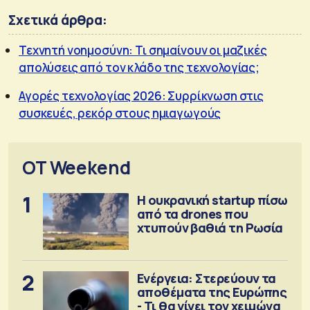
Σχετικά άρθρα:
Τεχνητή νοημοσύνη: Τι σημαίνουν οι μαζικές
απολύσεις από τον κλάδο της τεχνολογίας;
Αγορές τεχνολογίας 2026: Συρρίκνωση στις
συσκευές, ρεκόρ στους ημιαγωγούς
OT Weekend
1
Η ουκρανική startup πίσω
από τα drones που
χτυπούν βαθιά τη Ρωσία
2
Ενέργεια: Στερεύουν τα
αποθέματα της Ευρώπης
- Τι θα γίνει τον χειμώνα