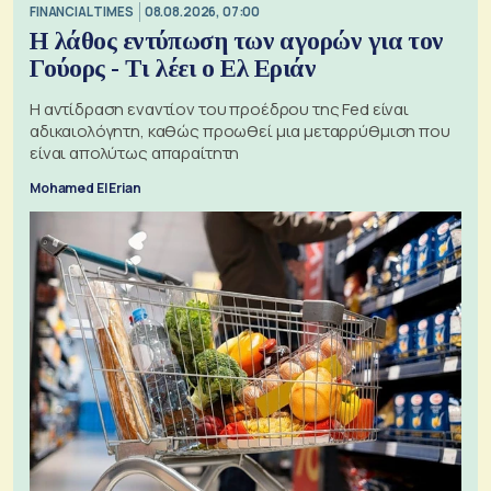
FINANCIAL TIMES
08.08.2026, 07:00
Η λάθος εντύπωση των αγορών για τον
Γούορς - Τι λέει ο Ελ Εριάν
Η αντίδραση εναντίον του προέδρου της Fed είναι
αδικαιολόγητη, καθώς προωθεί μια μεταρρύθμιση που
είναι απολύτως απαραίτητη
Mohamed El Erian