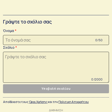
Γράψτε το σχόλιο σας
Όνομα
0 /50
Σχόλιο
0 /2000
Υποβολή σχολίου
Αποδέχεστε τους
Όροι Χρήσης
και την
Πολιτικη Απορρήτου