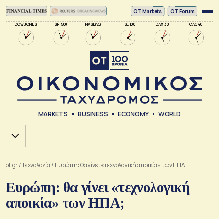
ΟΤ Markets
OT Forum
DOW JONES
SP 500
NASDAQ
FTSE 100
DAX 30
CAC 40
MARKETS
BUSINESS
ECONOMY
WORLD
Χ.Α.
ot.gr
/
Τεχνολογία
/
Ευρώπη: θα γίνει «τεχνολογική αποικία» των ΗΠΑ;
Ευρώπη: θα γίνει «τεχνολογική
αποικία» των ΗΠΑ;