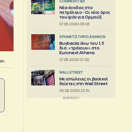
COMMODITIES
Νέα άνοδος στο
πετρέλαιο - Οι νέοι όροι
του Ιράν για Ορμούζ
07.08.2026 | 08:03
XΡΗΜΑΤΙΣΤΗΡΙΟ ΑΘΗΝΩΝ
Buybacks άνω του 1,3
δισ. «τρέχουν» στο
Euronext Athens
07.08.2026 | 07:00
dIn
WALL STREET
Με απώλειες οι βασικοί
δείκτες στη Wall Street
06.08.2026 | 23:34