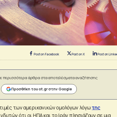
Post on Facebook
Post on X
Post on Linke
ε περισσότερα άρθρα στα αποτελέσματα αναζήτησης
Προσθήκη του ot.gr στην Google
ι τιμές των αμερικανικών ομολόγων λόγω
της
νδυτών ότι οι ΗΠΑ και το Ιράν πλησιάζουν σε μια