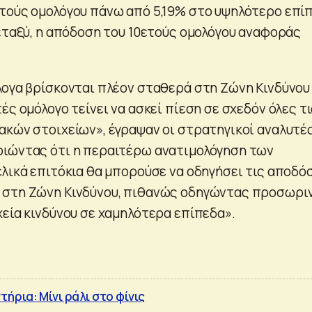
τούς ομολόγου πάνω από 5,19% στο υψηλότερο επί
μεταξύ, η απόδοση του 10ετούς ομολόγου αναφοράς
λογα βρίσκονται πλέον σταθερά στη Ζώνη Κινδύνου
ές ομόλογο τείνει να ασκεί πίεση σε σχεδόν όλες τ
ακών στοιχείων», έγραψαν οι στρατηγικοί αναλυτέ
ιώντας ότι η περαιτέρω ανατιμολόγηση των
ελικά επιτόκια θα μπορούσε να οδηγήσει τις αποδό
 στη Ζώνη Κινδύνου, πιθανώς οδηγώντας προσωρι
χεία κινδύνου σε χαμηλότερα επίπεδα».
ήρια: Μίνι ράλι στο φίνις