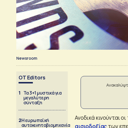
Newsroom
OT Editors
Ανακαλύψτ
1
Τα 3+1 μυστικά για
μεγαλύτερη
σύνταξη
Ανοδικά κινούνται ο
2
Η ευρωπαϊκή
αυτοκινητοβιομηχανία
αισιοδοξίας
των επε