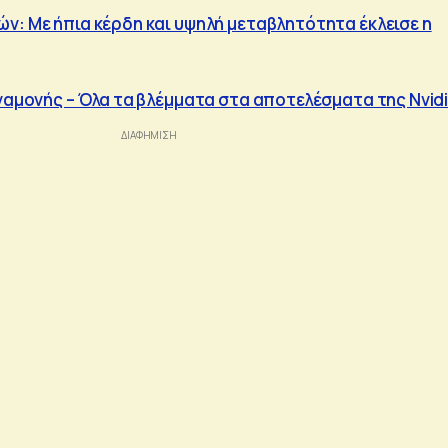
ν: Με ήπια κέρδη και υψηλή μεταβλητότητα έκλεισε η
αναμονής – Όλα τα βλέμματα στα αποτελέσματα της Nvid