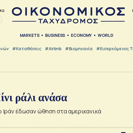
AQ
MARKETS
BUSINESS
ECONOMY
WORLD
ηνών
#Καταθέσεις
#Airbnb
#Βιομηχανία
#εισερχόμενος Τ
ίνι ράλι ανάσα
το Ιράν έδωσαν ώθηση στα αμερικανικά