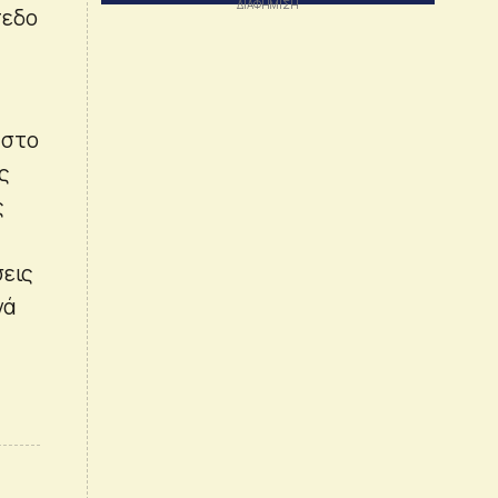
πεδο
 στο
ις
ς
σεις
νά