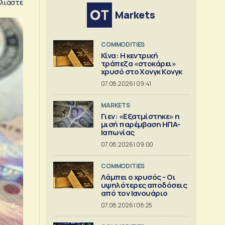
λιάστε
Markets
COMMODITIES
Κίνα: Η κεντρική
τράπεζα «στοκάρει»
χρυσό στο Χονγκ Κονγκ
07.08.2026 | 09:41
MARKETS
Γιεν: «Εξατμίστηκε» η
μισή παρέμβαση ΗΠΑ-
Ιαπωνίας
07.08.2026 | 09:00
COMMODITIES
Λάμπει ο χρυσός - Οι
υψηλότερες αποδόσεις
από τον Ιανουάριο
07.08.2026 | 08:25