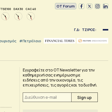
OT Forum
FTSE 100
DAX 30
CAC 40
Γ.Δ:
ΤΖΙΡΟΣ:
ουρισμός
#Πετρέλαιο
Εγγραφείτε στο OT Newsletter για την
καθημερινή σας ενημέρωση με
ειδήσεις από την οικονομία, τις
επιχειρήσεις, τις αγορές και τα διεθνή.