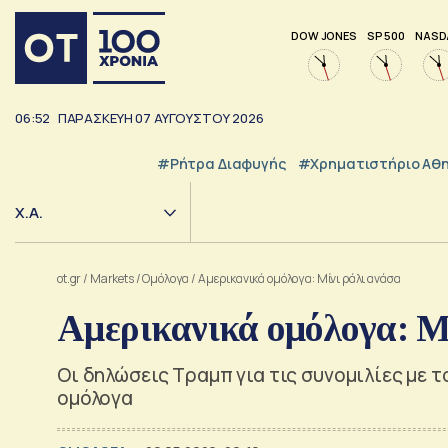
DOW JONES
SP 500
NASD
06:52
ΠΑΡΑΣΚΕΥΗ
07
ΑΥΓΟΥΣΤΟΥ
2026
#ρήτρα Διαφυγής
#Χρηματιστήριο Αθ
Χ.Α.
ot.gr
/
Markets
/
Ομόλογα
/
Αμερικανικά ομόλογα: Μίνι ράλι ανάσα
Αμερικανικά ομόλογα: Μ
Οι δηλώσεις Τραμπ για τις συνομιλίες με 
ομόλογα