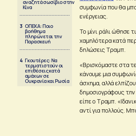
αναζητά σωσίβιο στην
συμφωνία που θα μπο
Κίνα
ενέργειας.
3
ΟΠΕΚΑ: Ποιο
Το μίνι ράλι ώθησε τ
βοήθημα
πληρώνεται την
χαμηλότερα κατά περ
Παρασκευή
δηλώσεις Τραμπ.
4
Γκουτέρες: Να
«Βρισκόμαστε στα τελ
τερματιστούν οι
επιθέσεις κατά
κάνουμε μια συμφωνία
αμάχων σε
Ουκρανία και Ρωσία
άσχημα, αλλά ελπίζου
δημοσιογράφους την 
είπε ο Τραμπ. «Ιδαν
αντί για πολλούς. Μπ