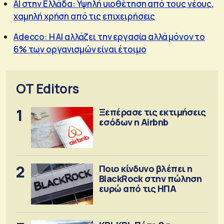
AI στην Ελλάδα: Υψηλή υιοθέτηση από τους νέους,
χαμηλή χρήση από τις επιχειρήσεις
Adecco: H AI αλλάζει την εργασία αλλά μόνον το
6% των οργανισμών είναι έτοιμο
OT Editors
1
Ξεπέρασε τις εκτιμήσεις
εσόδων η Airbnb
2
Ποιο κίνδυνο βλέπει η
BlackRock στην πώληση
ευρώ από τις ΗΠΑ