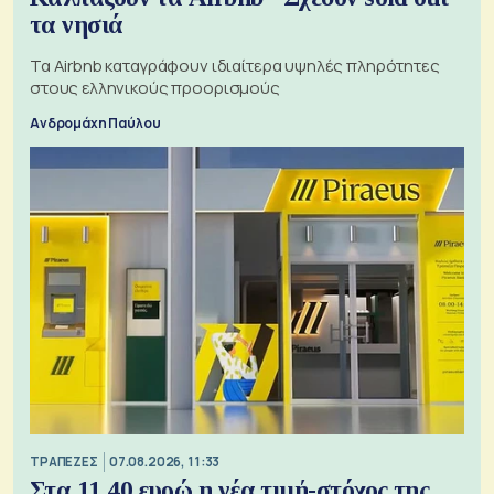
τα νησιά
Τα Airbnb καταγράφουν ιδιαίτερα υψηλές πληρότητες
στους ελληνικούς προορισμούς
Ανδρομάχη Παύλου
ΤΡΑΠΕΖΕΣ
07.08.2026, 11:33
Στα 11,40 ευρώ η νέα τιμή-στόχος της