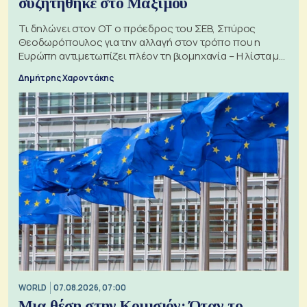
συζητήθηκε στο Μαξίμου
Τι δηλώνει στον ΟΤ ο πρόεδρος του ΣΕΒ, Σπύρος
Θεοδωρόπουλος για την αλλαγή στον τρόπο που η
Ευρώπη αντιμετωπίζει πλέον τη βιομηχανία – Η λίστα με
τα 74 αιτήματα
Δημήτρης Χαροντάκης
WORLD
07.08.2026, 07:00
Μια θέση στην Κομισιόν: Όταν το...