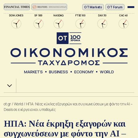
ΟΤ Markets
OT Forum
DOW JONES
SP 500
NASDAQ
FTSE 100
DAX 30
CAC 40
MARKETS
BUSINESS
ECONOMY
WORLD
Χ.Α.
ot.gr
/
World
/
ΗΠΑ: Nέος κύκλος εξαγορών και συγχωνεύσεων με φόντο την AI –
Deals σε ενέργεια και υποδομές
ΗΠΑ: Nέα έκρηξη εξαγορών και
συγχωνεύσεων με φόντο την AI –