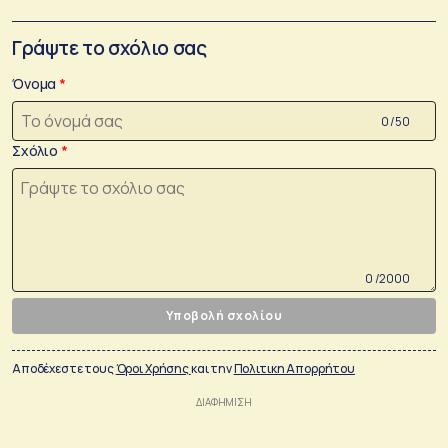
Γράψτε το σχόλιο σας
Όνομα
0 /50
Σχόλιο
0 /2000
Υποβολή σχολίου
Αποδέχεστε τους
Όροι Χρήσης
και την
Πολιτικη Απορρήτου