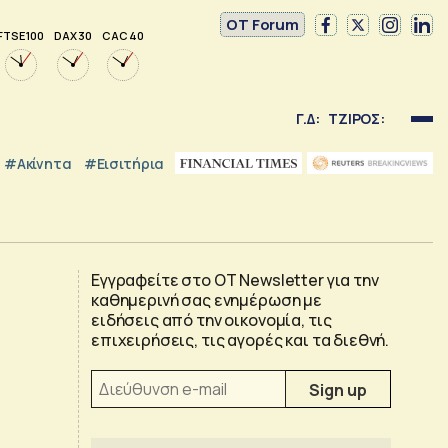
OT Forum
FTSE 100
DAX 30
CAC 40
Γ.Δ:
ΤΖΙΡΟΣ:
#Ακίνητα
#εισιτήρια
Εγγραφείτε στο OT Newsletter για την
καθημερινή σας ενημέρωση με
ειδήσεις από την οικονομία, τις
επιχειρήσεις, τις αγορές και τα διεθνή.