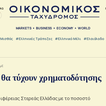
AQ
MARKETS
BUSINESS
ECONOMY
WORLD
Μισθός
#ελληνικές Τράπεζες
#Ελληνικό Μέλι
#Ελαιόλαδο
ΜμΕ
 θα τύχουν χρηματοδότησης
ριφέρειας Στερεάς Ελλάδας με το ποσοστό