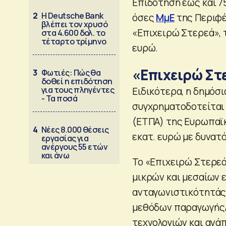
Επιδότηση έως και 7
2
Η Deutsche Bank
όσες
ΜμΕ
της Περιφέ
βλέπει τον χρυσό
«Επιχειρώ Στερεά», τ
στα 4.600 δολ. το
τέταρτο τρίμηνο
ευρώ.
«Επιχειρώ Στ
3
Φωτιές: Πώς θα
δοθεί η επιδότηση
για τους πληγέντες
Ειδικότερα, η δημόσ
- Τα ποσά
συγχρηματοδοτείται
(ΕΤΠΑ) της Ευρωπαϊκ
4
Νέες 8.000 θέσεις
εκατ. ευρώ με δυνατ
εργασίας για
ανέργους 55 ετών
και άνω
Το «Επιχειρώ Στερεά
μικρών και μεσαίων 
ανταγωνιστικότητάς 
μεθόδων παραγωγής/
τεχνολογιών και ανά