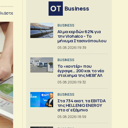
Business
λιάστε
BUSINESS
Αλμα κερδών 62% για
την Viohalco - Το
μήνυμα Στασινόπουλου
05.08.2026 | 19:39
BUSINESS
Το «κοντέρ» που
έγραψε… 200 και το νέο
στοίχημα της ΜΕΒΓΑΛ
05.08.2026 | 19:32
BUSINESS
Στα 734 εκατ. τα EBITDA
της HELLENiQ ENERGY
στο α' εξάμηνο
05.08.2026 | 18:59