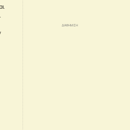
αι
ι
ν