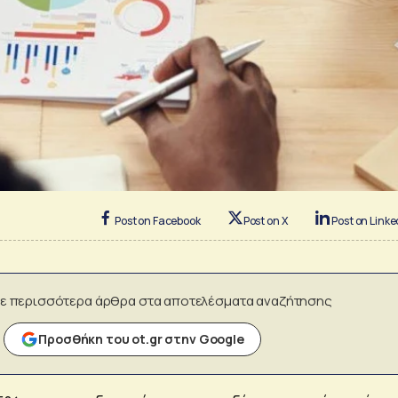
Post on Facebook
Post on X
Post on Linke
ε περισσότερα άρθρα στα αποτελέσματα αναζήτησης
Προσθήκη του ot.gr στην Google