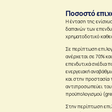
Ποσοστό επι
Η ένταση της ενίσχυ
δαπανών των επενδυτ
χρηματοδοτικό καθε
Σε περίπτωση επιλογ
ανέρχεται σε 70% και
επενδυτικά σχέδια π
ενεργειακή αναβάθμι
και στην προστασία 
αντιπροσωπεύει του
προϋπολογισμού (gree
Στην περίπτωση επιλο