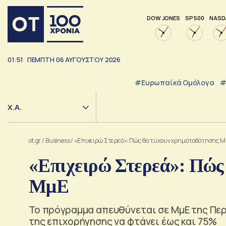
DOW JONES
SP 500
NASD
01:51
ΠΕΜΠΤΗ
06
ΑΥΓΟΥΣΤΟΥ
2026
#Ευρωπαϊκά Ομόλογα
#
Χ.Α.
ot.gr
/
Business
/
«Επιχειρώ Στερεά»: Πώς θα τύχουν χρηματοδότησης 
«Επιχειρώ Στερεά»: Πώς
ΜμΕ
Το πρόγραμμα απευθύνεται σε ΜμΕ της Πε
της επιχορήγησης να φτάνει έως και 75%