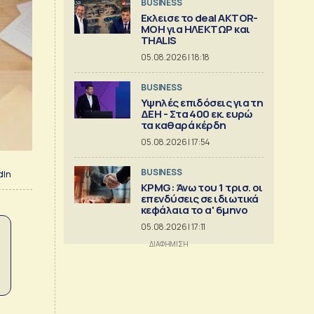
BUSINESS
Εκλεισε το deal AKTOR-
ΜΟΗ για ΗΛΕΚΤΩΡ και
THALIS
05.08.2026 | 18:18
BUSINESS
Υψηλές επιδόσεις για τη
ΔΕΗ - Στα 400 εκ. ευρώ
τα καθαρά κέρδη
05.08.2026 | 17:54
BUSINESS
dIn
KPMG: Άνω του 1 τρισ. oι
επενδύσεις σε ιδιωτικά
κεφάλαια το α' 6μηνο
05.08.2026 | 17:11