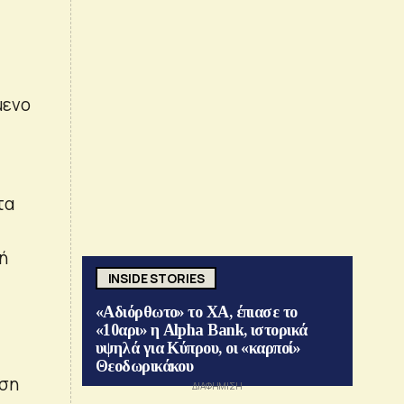
μενο
τα
ή
INSIDE STORIES
«Αδιόρθωτο» το ΧΑ, έπιασε το
«10αρι» η Alpha Bank, ιστορικά
υψηλά για Κύπρου, οι «καρποί»
Θεοδωρικάκου
αση