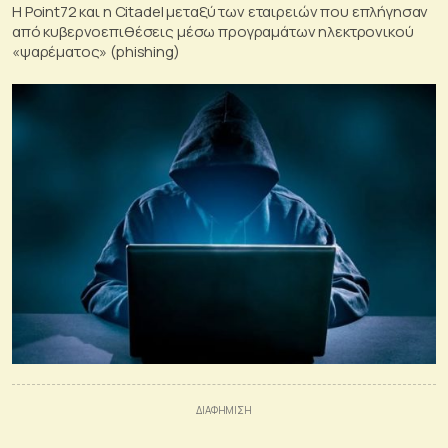
Η Point72 και η Citadel μεταξύ των εταιρειών που επλήγησαν
από κυβερνοεπιθέσεις μέσω προγραμάτων ηλεκτρονικού
«ψαρέματος» (phishing)