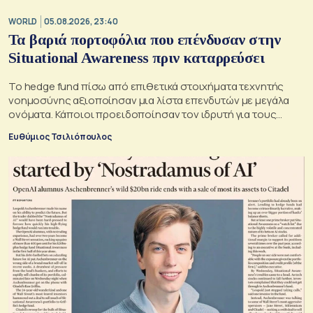
WORLD
05.08.2026, 23:40
Τα βαριά πορτοφόλια που επένδυσαν στην
Situational Awareness πριν καταρρεύσει
Το hedge fund πίσω από επιθετικά στοιχήματα τεχνητής
νοημοσύνης αξιοποίησαν μια λίστα επενδυτών με μεγάλα
ονόματα. Κάποιοι προειδοποίησαν τον ιδρυτή για τους
κινδύνους του μεγάλου δανεισμού
Ευθύμιος Τσιλιόπουλος