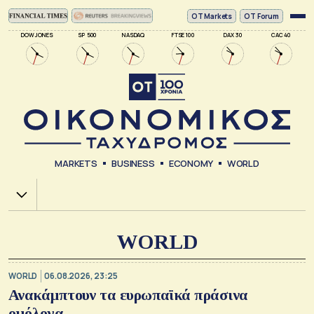
ΟΤ Markets
OT Forum
DOW JONES
SP 500
NASDAQ
FTSE 100
DAX 30
CAC 40
MARKETS
BUSINESS
ECONOMY
WORLD
Χ.Α.
WORLD
WORLD
06.08.2026, 23:25
Ανακάμπτουν τα ευρωπαϊκά πράσινα
ομόλογα