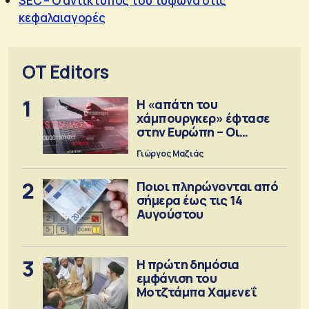
SEC – Ο αντίκτυπος του τυφώνα στις
κεφαλαιαγορές
OT Editors
1
Η «απάτη του
χάμπουργκερ» έφτασε
στην Ευρώπη – Οι
προειδοποιήσεις
Γιώργος Μαζιάς
2
Ποιοι πληρώνονται από
σήμερα έως τις 14
Αυγούστου
3
Η πρώτη δημόσια
εμφάνιση του
Μοτζτάμπα Χαμενεΐ