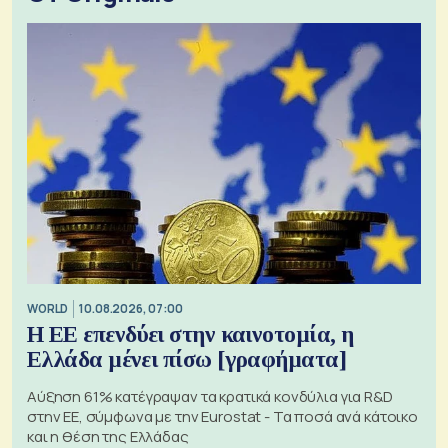
WORLD
10.08.2026, 07:00
Η ΕΕ επενδύει στην καινοτομία, η
Ελλάδα μένει πίσω [γραφήματα]
Αύξηση 61% κατέγραψαν τα κρατικά κονδύλια για R&D
στην ΕΕ, σύμφωνα με την Eurostat - Τα ποσά ανά κάτοικο
και η θέση της Ελλάδας