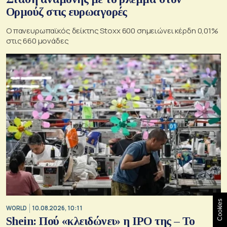
Ορμούζ στις ευρωαγορές
O πανευρωπαϊκός δείκτης Stoxx 600 σημειώνει κέρδη 0,01%
στις 660 μονάδες
Cookies
WORLD
10.08.2026, 10:11
Shein: Πού «κλειδώνει» η IPO της – Το