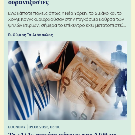
ουρανοξύστες
Ενώ κάποτε πόλεις όπως η Νέα Υόρκη, το Σικάγο και το
Χονγκ Κονγκ κυριαρχούσαν στην παγκόσμια κούρσα των
ψηλών κτιρίων, σήμερα το επίκεντρο έχει μετατοπιστεί
προς την Ασία
Ευθύμιος Τσιλιόπουλος
ECONOMY
09.08.2026, 08:00