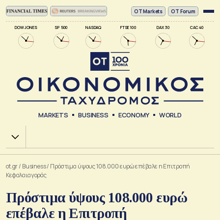
ΟΤ Markets
OT Forum
DOW JONES
SP 500
NASDAQ
FTSE 100
DAX 30
CAC 40
MARKETS
BUSINESS
ECONOMY
WORLD
Χ.Α.
ot.gr
/
Business
/
Πρόστιμα ύψους 108.000 ευρώ επέβαλε η Επιτροπή
Κεφαλαιαγοράς
Πρόστιμα ύψους 108.000 ευρώ
επέβαλε η Επιτροπή