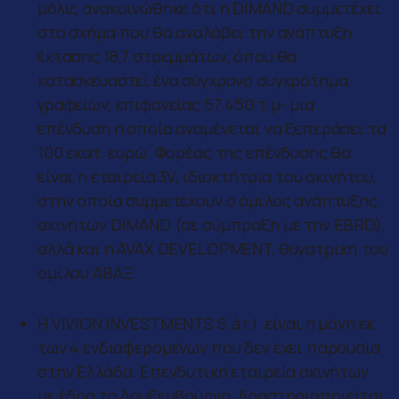
μόλις ανακοινώθηκε ότι η DIMAND συμμετέχει
στο σχήμα που θα αναλάβει την ανάπτυξη
έκτασης 18,7 στρεμμάτων, όπου θα
κατασκευαστεί ένα σύγχρονο συγκρότημα
γραφείων, επιφανείας 57.450 τ.μ- μια
επένδυση η οποία αναμένεται να ξεπεράσει τα
100 εκατ. ευρώ. Φορέας της επένδυσης θα
είναι η εταιρεία 3V, ιδιοκτήτρια του ακινήτου,
στην οποία συμμετέχουν ο όμιλος ανάπτυξης
ακινήτων DIMAND (σε σύμπραξη με την EBRD),
αλλά και η AVAX DEVELOPMENT, θυγατρική του
ομίλου ABAΞ.
Η VIVION INVESTMENTS S.à r.l. είναι η μόνη εκ
των 4 ενδιαφερομένων που δεν έχει παρουσία
στην Ελλάδα. Επενδυτική εταιρεία ακινήτων
με έδρα το Λουξεμβούργο. Δραστηριοποιείται