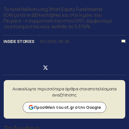
Το fund Helikon Long Short Equity Fund Master
ICAV μετά τη ΔΕΗ κατέβηκε και στο λιμάνι του
Πειραιά – η συμμετοχή του στον ΟΛΠ, σύμφωνα με
τα επίσημα στοιχεία, ανήλθε σε 5,376%.
INSIDE STORIES
16.11.2021, 06:29
Newsroom
Post on Facebook
Post on X
Post on LinkedIn
Ανακαλύψτε περισσότερα άρθρα στα αποτελέσματα
αναζήτησης
Προσθήκη του ot.gr στην Google
Τα
Λιμάνια