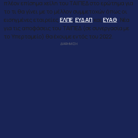
πλέον επίσημα χείλη του ΤΑΙΠΕΔ στο ερώτημα για
το τι θα γίνει με το μέλλον συμμετοχών όπως οι
εισηγμένες εταιρείες
ΕΛΠΕ
,
ΕΥΔΑΠ
και
ΕΥΑΘ
. Νέα
για τις αποφάσεις του ΤΑΙΠΕΔ (σε συνεργασία με
το Υπερταμείο) θα έχουμε εντός του 2022.