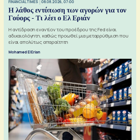
FINANCIAL TIMES
08.08.2026, 07:00
Η λάθος εντύπωση των αγορών για τον
Γούορς - Τι λέει ο Ελ Εριάν
Η αντίδραση εναντίον του προέδρου της Fed είναι
αδικαιολόγητη, καθώς προωθεί μια μεταρρύθμιση που
είναι απολύτως απαραίτητη
Mohamed El Erian