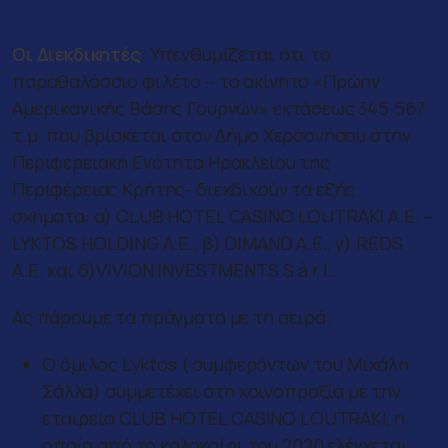
Οι Διεκδικητές
:
Υπενθυμίζεται ότι το
παραθαλάσσιο φιλέτο – το ακίνητο «Πρώην
Αμερικανικής Βάσης Γουρνών» εκτάσεως 345.567
τ.μ. που βρίσκεται στον Δήμο Χερσονήσου στην
Περιφερειακή Ενότητα Ηρακλείου της
Περιφέρειας Κρήτης- διεκδικούν τα εξής
σχήματα: α) CLUB HOTEL CASINO LOUTRAKI A.E. –
LYKTOS HOLDING Α.Ε., β) DIMAND Α.Ε., γ) REDS
Α.Ε. και δ)VIVION INVESTMENTS S.à r.l..
Ας πάρουμε τα πράγματα με τη σειρά:
O όμιλος Lyktos ( συμφερόντων του Μιχάλη
Σάλλα) συμμετέχει στη κοινοπραξία με την
εταιρεία CLUB HOTEL CASINO LOUTRAKI, η
οποία από το καλοκαίρι του 2020 ελέγχεται