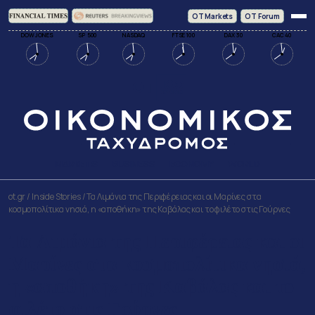
ΟΤ Markets
OT Forum
DOW JONES
SP 500
NASDAQ
FTSE 100
DAX 30
CAC 40
MARKETS
BUSINESS
ECONOMY
WORLD
ot.gr
/
Inside Stories
/
Τα Λιμάνια της Περιφέρειας και οι Μαρίνες στα
κοσμοπολίτικα νησιά, η «αποθήκη» της Καβάλας και το φιλέτο στις Γούρνες
Τα Λιμάνια της Περιφέρειας και οι
Μαρίνες στα κοσμοπολίτικα νησιά,
η «αποθήκη» της Καβάλας και το
φιλέτο στις Γούρνες