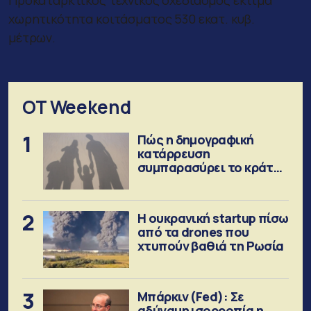
χωρητικότητα κοιτάσματος 530 εκατ. κυβ.
μέτρων.
OT Weekend
1
Πώς η δημογραφική
κατάρρευση
συμπαρασύρει το κράτος
πρόνοιας
2
Η ουκρανική startup πίσω
από τα drones που
χτυπούν βαθιά τη Ρωσία
3
Μπάρκιν (Fed): Σε
αδύναμη ισορροπία η