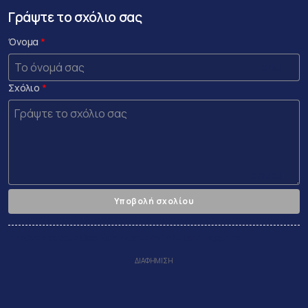
Γράψτε το σχόλιο σας
Όνομα
0 /50
Σχόλιο
0 /2000
Υποβολή σχολίου
Αποδέχεστε τους
Όροι Χρήσης
και την
Πολιτικη Απορρήτου