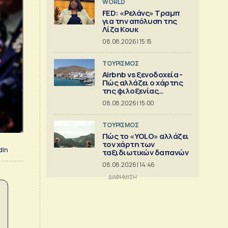
WORLD
FED: «Ρελάνς» Τραμπ
για την απόλυση της
Λίζα Κουκ
08.08.2026 | 15:15
ΤΟΥΡΙΣΜΟΣ
Airbnb vs ξενοδοχεία -
Πώς αλλάζει ο χάρτης
της φιλοξενίας
[γραφήματα]
08.08.2026 | 15:00
ΤΟΥΡΙΣΜΟΣ
Πώς το «YOLO» αλλάζει
τον χάρτη των
dIn
ταξιδιωτικών δαπανών
08.08.2026 | 14:46