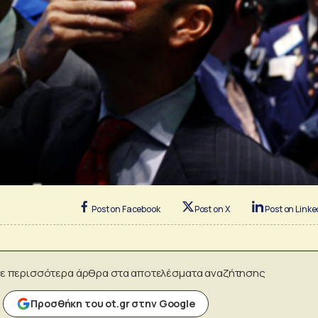
Post on Facebook
Post on X
Post on Linke
ε περισσότερα άρθρα στα αποτελέσματα αναζήτησης
Προσθήκη του ot.gr στην Google