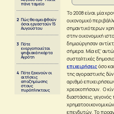
πάνε ταμείο
Το 2008 είναι μία χρ
2
Πώς θα αμειφθούν
οικονομικό περιβάλλ
όσοι εργαστούν 15
σημαντικότερων χρη
Αυγούστου
στην οικονομική ιστο
δημιούργησαν αντίκτ
3
Πότε
ενεργοποιείται
σήμερα. Μία εξ’ αυτώ
ψηφιακά η κάρτα
Αγρότη
συσταλτικές δημοσιο
επιχειρήσεις
όσο και
4
Πότε ξεκινούν οι
της αγοραστικής δύ
αιτήσεις
αριθμό επιχειρήσεων 
αποζημίωσης
στους
χρεοκοπήσουν. Ο κίν
πυρόπληκτους
διαστάσεις, γεγονός
χρηματοοικονομικών
επενδυτών. Το προαν