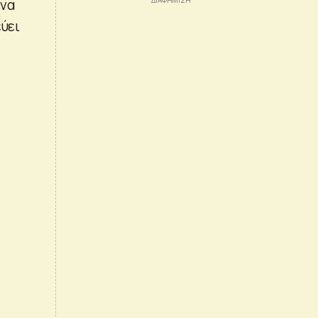
 να
εύει