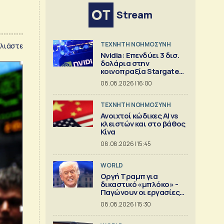
Stream
TΕΧΝΗΤΗ ΝΟΗΜΟΣΥΝΗ
λιάστε
Nvidia: Επενδύει 3 δισ.
δολάρια στην
κοινοπραξία Stargate
για κέντρα δεδομένων
08.08.2026 | 16:00
TΕΧΝΗΤΗ ΝΟΗΜΟΣΥΝΗ
Ανοιχτοί κώδικες AI vs
κλειστών και στο βάθος
Κίνα
08.08.2026 | 15:45
WORLD
Οργή Τραμπ για
δικαστικό «μπλόκο» -
Παγώνουν οι εργασίες
στη νέα αίθουσα
08.08.2026 | 15:30
δεξιώσεων