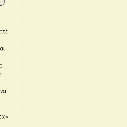
οτέ
αι
ς
η
 να
 των