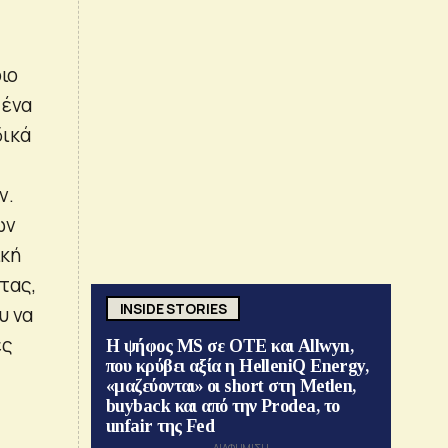
ιο
 ένα
δικά
ν.
ων
ική
τας,
INSIDE STORIES
υ να
ές
Η ψήφος MS σε ΟΤΕ και Allwyn,
που κρύβει αξία η HelleniQ Energy,
«μαζεύονται» οι short στη Metlen,
buyback και από την Prodea, το
unfair της Fed