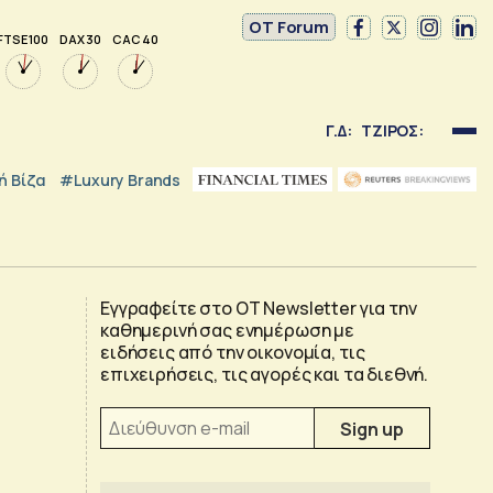
OT Forum
FTSE 100
DAX 30
CAC 40
Γ.Δ:
ΤΖΙΡΟΣ:
 Βίζα
#luxury Brands
Εγγραφείτε στο OT Newsletter για την
καθημερινή σας ενημέρωση με
ειδήσεις από την οικονομία, τις
επιχειρήσεις, τις αγορές και τα διεθνή.