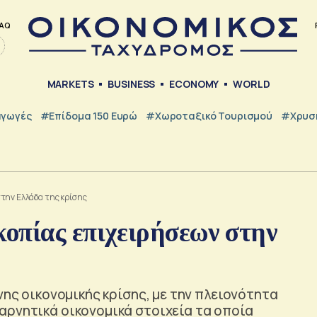
AQ
MARKETS
BUSINESS
ECONOMY
WORLD
γωγές
#Επίδομα 150 Ευρώ
#Χωροταξικό Τουρισμού
#Χρυσή
την Ελλάδα της κρίσης
οπίας επιχειρήσεων στην
νης οικονομικής κρίσης, με την πλειονότητα
αρνητικά οικονομικά στοιχεία τα οποία