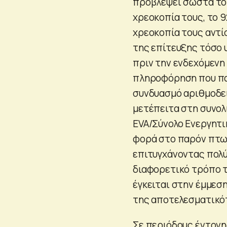
προβλέψει σωστά το
χρεοκοπία τους, το 9
χρεοκοπία τους αντίσ
της επίτευξης τόσο 
πριν την ενδεχόμενη
πληροφόρηση που πα
συνδυασμό αριθμοδε
μετέπειτα στη συνολ
EVA/Σύνολο Ενεργητι
φορά στο παρόν πτωχ
επιτυγχάνοντας πολύ
διαφορετικό τρόπο τ
έγκειται στην έμμεσ
της αποτελεσματικότ
Σε περιόδους έντονη