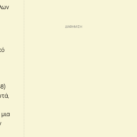
έλων
κό
68)
υτά,
 μια
ν