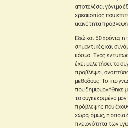
αποτελέσει γόνιμο έ
χρεοκοπίας που επιτ
ικανότητα πρόβλεψης
Εδώ και 50 χρόνια, η
σημαντικές και συνά
κόσμο. Ένας εντυπωσ
έχει μελετήσει το σ
προβλέψει, αναπτύσ
μεθόδους. Το πιο γν
που δημιουργήθηκε μ
το συγκεκριμένο μον
πρόβλεψης που έχουν 
χώρα, όμως, η οποία 
πλειονότητα των υγι