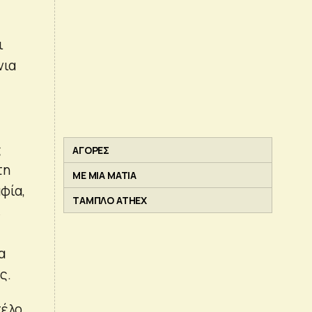
ι
νια
ς
ΑΓΟΡΕΣ
τη
ΜΕ ΜΙΑ ΜΑΤΙΑ
φία,
ΤΑΜΠΛΟ ATHEX
ε
α
ς.
τέλο