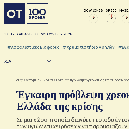
DOW JONES
SP 500
NASD
13:06
ΣΑΒΒΑΤΟ
08
ΑΥΓΟΥΣΤΟΥ
2026
#Ασφαλιστικές Εισφορές
#Χρηματιστήριο Αθηνών
#εξα
Χ.Α.
ot.gr
/
Απόψεις
/
Experts
/
Έγκαιρη πρόβλεψη χρεοκοπίας επιχειρήσεων σ
Έγκαιρη πρόβλεψη χρεοκ
Ελλάδα της κρίσης
Σε μια χώρα, η οποία διανύει περίοδο έντο
των υγιών επιχειρήσεων να παρουσιάζουν 