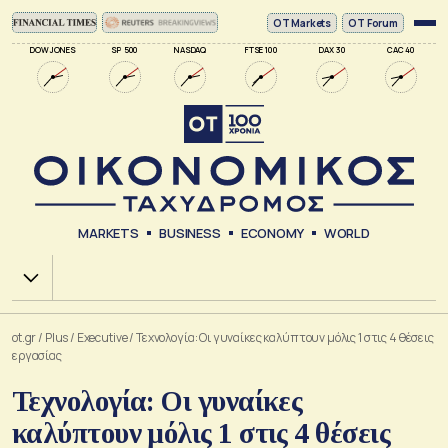
ΟΤ Markets
OT Forum
DOW JONES
SP 500
NASDAQ
FTSE 100
DAX 30
CAC 40
MARKETS
BUSINESS
ECONOMY
WORLD
Χ.Α.
ot.gr
/
Plus
/
Executive
/
Τεχνολογία: Οι γυναίκες καλύπτουν μόλις 1 στις 4 θέσεις
εργασίας
Τεχνολογία: Οι γυναίκες
καλύπτουν μόλις 1 στις 4 θέσεις