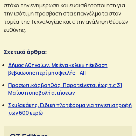
στόχο την ενημέρωση και ευαισθητοποίηση για
την ισότιμη πρόσβαση στα επαγγέλματα στον
τομέα της Τεχνολογίας και στην ανάληψη θέσεων
ευθύνης.
Σχετικά άρθρα:
Δήμος Αθηναίων: Με ένα «κλικ» η έκδοση
βεβαίωσης περί μη οφειλής ΤΑΠ
Προσωπικός βοηθός: Παρατείνεται έως τις 31
Μαΐου η υποβολή αιτήσεων
Σκυλακάκης: Ειδική πλατφόρμα για την επιστροφή
των 600 ευρώ