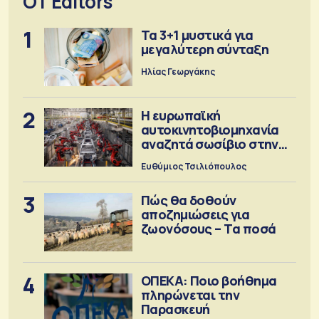
OT Editors
1
Τα 3+1 μυστικά για
μεγαλύτερη σύνταξη
Ηλίας Γεωργάκης
2
Η ευρωπαϊκή
αυτοκινητοβιομηχανία
αναζητά σωσίβιο στην
Κίνα
Ευθύμιος Τσιλιόπουλος
3
Πώς θα δοθούν
αποζημιώσεις για
ζωονόσους – Τα ποσά
4
ΟΠΕΚΑ: Ποιο βοήθημα
πληρώνεται την
Παρασκευή